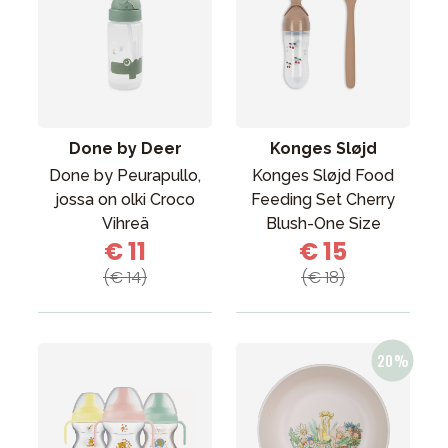
Done by Deer
Konges Sløjd
Done by Peurapullo,
Konges Sløjd Food
jossa on olki Croco
Feeding Set Cherry
Vihreä
Blush-One Size
€ 11
€ 15
(€ 14)
(€ 18)