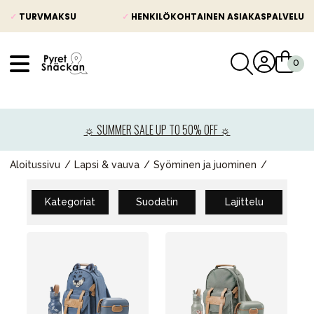
✓
TURVMAKSU
✓
HENKILÖKOHTAINEN ASIAKASPALVELU
VÅRT SORTIMENT
Uutisia
☼ SUMMER SALE UP TO 50% OFF ☼
Lastenvaunut
Lasten turvaistuimet
Aloitussivu
Lapsi & vauva
Syöminen ja juominen
Vauvan paketti
Kategoriat
Suodatin
Lajittelu
Lapsi & vauva
Lelut ja pelit
Äiti & Isä
Huonekalut & vuodevaatteet