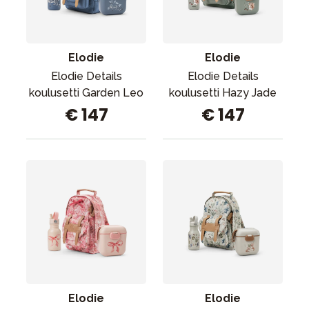
Tarvikkeet
Varaosat
Kampanjat
Elodie
Elodie
Lahjavinkkejä
Elodie Details
Elodie Details
koulusetti Garden Leo
koulusetti Hazy Jade
Suosikit
€ 147
€ 147
Tavaramerkit
Aurinko ja uinti
Outlet
Opas
Ota meihin yhteyttä osoitteessa
Myymälämme
Elodie
Elodie