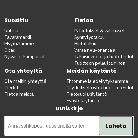
Suosittu
Tietoa
Uutisia
Palautukset & valitukset
Tavaramerkit
Synnytystakuu
Myymälämme
Hintatakuu
Opas
Varaa neuvonantaja
Nykyiset kampanjat
Takaisinvedot ja tuotetiedot
Tuotteen palauttaminen
Ota yhteyttä
Meidän käytäntö
Ota meihin yhteyttä
Ehtomme ja edellytyksemme
Tiedot
Täydelliset ostoehdot ja -ehdot
Tietoa meistä
Tietosuojakäytäntö
Evästekäytäntö
Uutiskirje
Lähetä