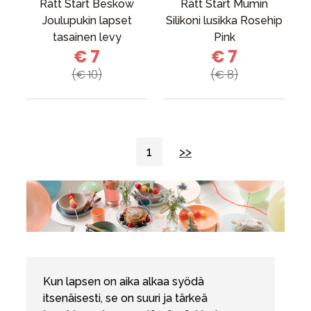
Rätt Start Beskow
Rätt Start Mumin
Joulupukin lapset
Silikoni lusikka Rosehip
tasainen levy
Pink
€ 7
€ 7
(€ 10)
(€ 8)
1
>>
Kun lapsen on aika alkaa syödä
itsenäisesti, se on suuri ja tärkeä