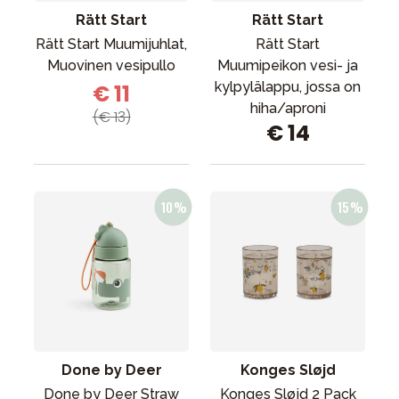
Rätt Start
Rätt Start
Rätt Start Muumijuhlat,
Rätt Start
Muovinen vesipullo
Muumipeikon vesi- ja
kylpylälappu, jossa on
€ 11
hiha/aproni
(€ 13)
€ 14
Done by Deer
Konges Sløjd
Done by Deer Straw
Konges Sløjd 2 Pack