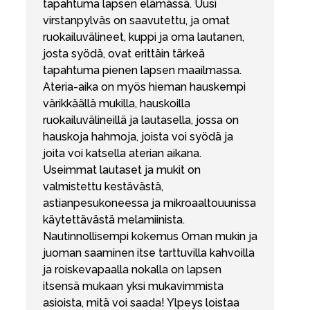
tapahtuma lapsen elämässä. Uusi
virstanpylväs on saavutettu, ja omat
ruokailuvälineet, kuppi ja oma lautanen,
josta syödä, ovat erittäin tärkeä
tapahtuma pienen lapsen maailmassa.
Ateria-aika on myös hieman hauskempi
värikkäällä mukilla, hauskoilla
ruokailuvälineillä ja lautasella, jossa on
hauskoja hahmoja, joista voi syödä ja
joita voi katsella aterian aikana.
Useimmat lautaset ja mukit on
valmistettu kestävästä,
astianpesukoneessa ja mikroaaltouunissa
käytettävästä melamiinista.
Nautinnollisempi kokemus Oman mukin ja
juoman saaminen itse tarttuvilla kahvoilla
ja roiskevapaalla nokalla on lapsen
itsensä mukaan yksi mukavimmista
asioista, mitä voi saada! Ylpeys loistaa