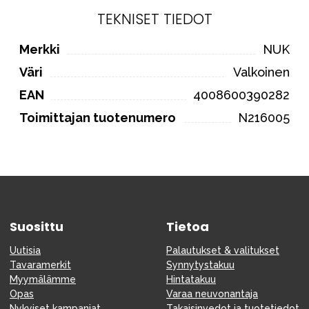
TEKNISET TIEDOT
Merkki
NUK
Väri
Valkoinen
EAN
4008600390282
Toimittajan tuotenumero
N216005
Suosittu
Tietoa
Uutisia
Palautukset & valitukset
Tavaramerkit
Synnytystakuu
Myymälämme
Hintatakuu
Opas
Varaa neuvonantaja
Nykyiset kampanjat
Takaisinvedot ja tuotetiedot