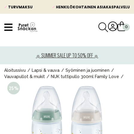
✓
TURVMAKSU
✓
HENKILÖKOHTAINEN ASIAKASPALVELU
VÅRT SORTIMENT
Uutisia
☼ SUMMER SALE UP TO 50% OFF ☼
Lastenvaunut
Lasten turvaistuimet
Aloitussivu
Lapsi & vauva
Syöminen ja juominen
Vauvapullot & mukit
NUK tuttipullo 300ml Family Love
Vauvan paketti
Lapsi & vauva
Lelut ja pelit
Äiti & Isä
Huonekalut & vuodevaatteet