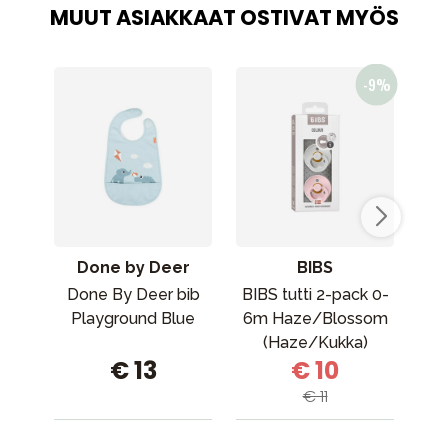
MUUT ASIAKKAAT OSTIVAT MYÖS
Done by Deer
BIBS
Done By Deer bib
BIBS tutti 2-pack 0-
Joi
Playground Blue
6m Haze/Blossom
(Haze/Kukka)
€ 13
€ 10
€ 11