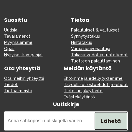
Suosittu
Tietoa
Uutisia
Palautukset & valitukset
Tavaramerkit
Synnytystakuu
Myymälämme
Hintatakuu
Opas
Varaa neuvonantaja
Nykyiset kampanjat
Takaisinvedot ja tuotetiedot
Tuotteen palauttaminen
Ota yhteyttä
Meidän käytäntö
Ota meihin yhteyttä
Ehtomme ja edellytyksemme
Tiedot
Täydelliset ostoehdot ja -ehdot
Tietoa meistä
Tietosuojakäytäntö
Evästekäytäntö
Uutiskirje
Lähetä