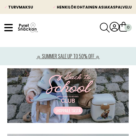
✓
TURVMAKSU
✓
HENKILÖKOHTAINEN ASIAKASPALVELU
VÅRT SORTIMENT
Uutisia
☼ SUMMER SALE UP TO 50% OFF ☼
Lastenvaunut
Lasten turvaistuimet
Vauvan paketti
Lapsi & vauva
Lelut ja pelit
Äiti & Isä
Huonekalut & vuodevaatteet