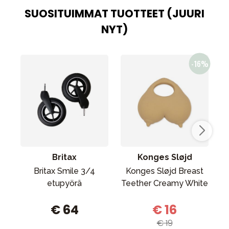
SUOSITUIMMAT TUOTTEET (JUURI
NYT)
Britax
Konges Sløjd
Britax Smile 3/4
Konges Sløjd Breast
etupyörä
Teether Creamy White
€ 64
€ 16
€ 19