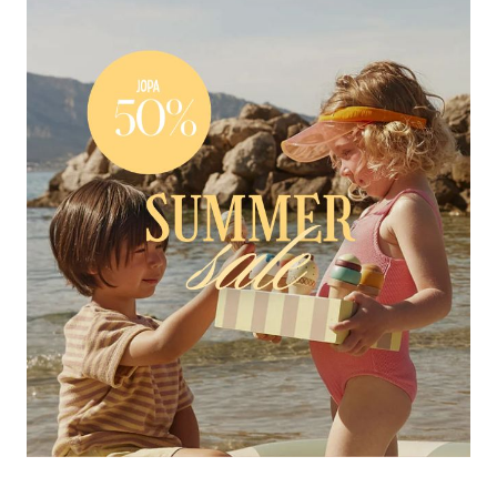
Tarvikkeet
Varaosat
Kampanjat
Lahjavinkkejä
Suosikit
Tavaramerkit
Aurinko ja uinti
Outlet
Opas
Ota meihin yhteyttä osoitteessa
Myymälämme