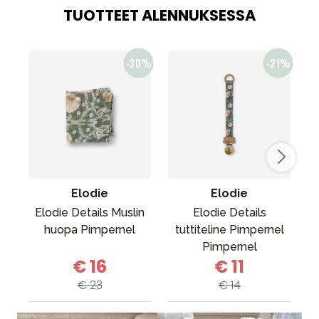
TUOTTEET ALENNUKSESSA
Elodie
Elodie
Elodie Details Muslin
Elodie Details
huopa Pimpernel
tuttiteline Pimpernel
v
Pimpernel
€ 16
€ 11
€ 23
€ 14