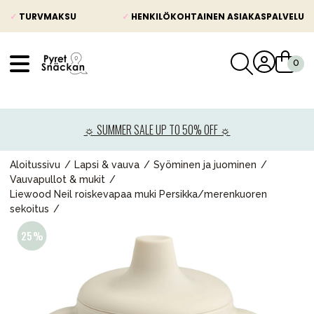
✓
TURVMAKSU
✓
HENKILÖKOHTAINEN ASIAKASPALVELU
VÅRT SORTIMENT
Uutisia
☼ SUMMER SALE UP TO 50% OFF ☼
Lastenvaunut
Lasten turvaistuimet
Aloitussivu
Lapsi & vauva
Syöminen ja juominen
Vauvapullot & mukit
Vauvan paketti
Liewood Neil roiskevapaa muki Persikka/merenkuoren
sekoitus
Lapsi & vauva
Lelut ja pelit
Äiti & Isä
Huonekalut & vuodevaatteet