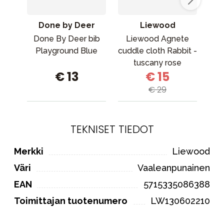
Done by Deer
Liewood
Done By Deer bib
Liewood Agnete
Playground Blue
cuddle cloth Rabbit -
po
tuscany rose
€ 13
€ 15
€ 29
TEKNISET TIEDOT
Merkki
Liewood
Väri
Vaaleanpunainen
EAN
5715335086388
Toimittajan tuotenumero
LW130602210