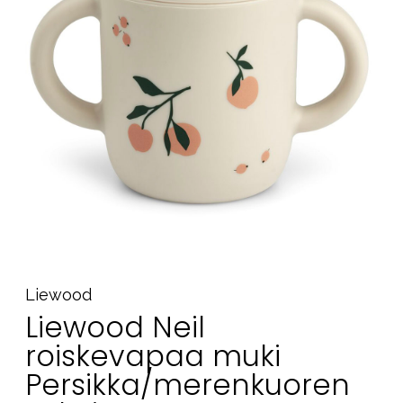
Tarvikkeet
Varaosat
Kampanjat
Lahjavinkkejä
Suosikit
Tavaramerkit
Aurinko ja uinti
Outlet
Opas
Liewood
Ota meihin yhteyttä osoitteessa
Liewood Neil
Myymälämme
roiskevapaa muki
Persikka/merenkuoren