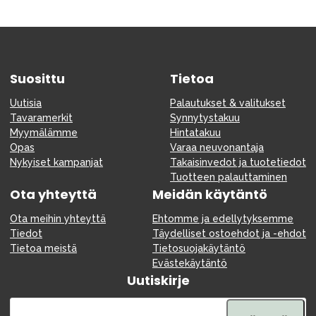
Suosittu
Tietoa
Uutisia
Palautukset & valitukset
Tavaramerkit
Synnytystakuu
Myymälämme
Hintatakuu
Opas
Varaa neuvonantaja
Nykyiset kampanjat
Takaisinvedot ja tuotetiedot
Tuotteen palauttaminen
Ota yhteyttä
Meidän käytäntö
Ota meihin yhteyttä
Ehtomme ja edellytyksemme
Tiedot
Täydelliset ostoehdot ja -ehdot
Tietoa meistä
Tietosuojakäytäntö
Evästekäytäntö
Uutiskirje