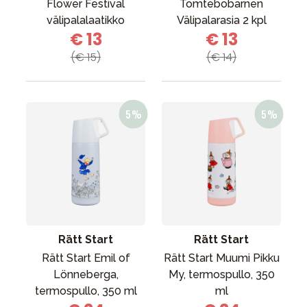
Flower Festival
Tomtebobarnen
välipalalaatikko
Välipalarasia 2 kpl
€ 13
€ 13
(€ 15)
(€ 14)
Rätt Start
Rätt Start
Rätt Start Emil of
Rätt Start Muumi Pikku
Lönneberga,
My, termospullo, 350
termospullo, 350 ml
ml