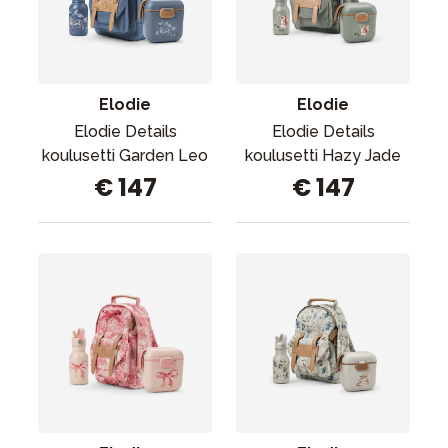
Tarvikkeet
Varaosat
Kampanjat
Elodie
Elodie
Lahjavinkkejä
Elodie Details
Elodie Details
Suosikit
koulusetti Garden Leo
koulusetti Hazy Jade
€ 147
€ 147
Tavaramerkit
Aurinko ja uinti
Outlet
Opas
Ota meihin yhteyttä osoitteessa
Myymälämme