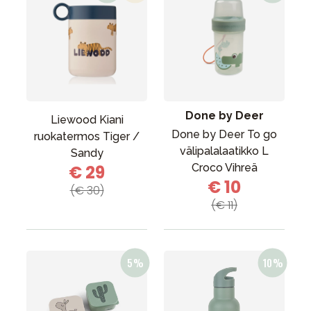
Done by Deer
Liewood Kiani
Done by Deer To go
ruokatermos Tiger /
välipalalaatikko L
Sandy
€ 29
Croco Vihreä
€ 10
(€ 30)
(€ 11)