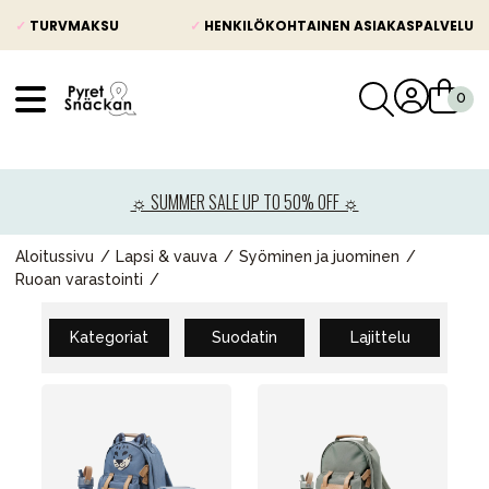
✓
TURVMAKSU
✓
HENKILÖKOHTAINEN ASIAKASPALVELU
VÅRT SORTIMENT
Uutisia
☼ SUMMER SALE UP TO 50% OFF ☼
Lastenvaunut
Lasten turvaistuimet
Aloitussivu
Lapsi & vauva
Syöminen ja juominen
Ruoan varastointi
Vauvan paketti
Lapsi & vauva
Kategoriat
Suodatin
Lajittelu
Lelut ja pelit
Äiti & Isä
Huonekalut & vuodevaatteet