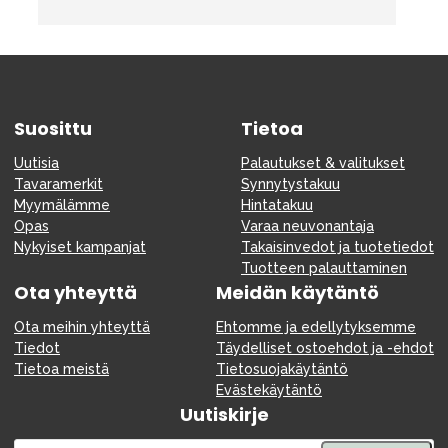
Suosittu
Tietoa
Uutisia
Palautukset & valitukset
Tavaramerkit
Synnytystakuu
Myymälämme
Hintatakuu
Opas
Varaa neuvonantaja
Nykyiset kampanjat
Takaisinvedot ja tuotetiedot
Tuotteen palauttaminen
Ota yhteyttä
Meidän käytäntö
Ota meihin yhteyttä
Ehtomme ja edellytyksemme
Tiedot
Täydelliset ostoehdot ja -ehdot
Tietoa meistä
Tietosuojakäytäntö
Evästekäytäntö
Uutiskirje