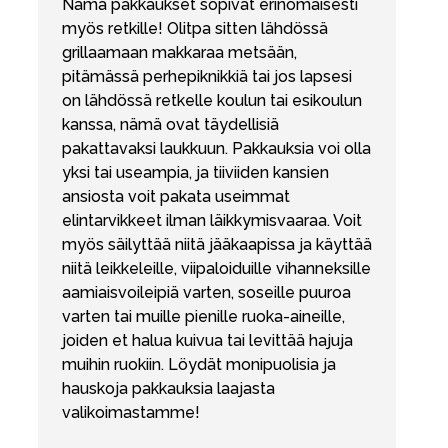
Nämä pakkaukset sopivat erinomaisesti
myös retkille! Olitpa sitten lähdössä
grillaamaan makkaraa metsään,
pitämässä perhepiknikkiä tai jos lapsesi
on lähdössä retkelle koulun tai esikoulun
kanssa, nämä ovat täydellisiä
pakattavaksi laukkuun. Pakkauksia voi olla
yksi tai useampia, ja tiiviiden kansien
ansiosta voit pakata useimmat
elintarvikkeet ilman läikkymisvaaraa. Voit
myös säilyttää niitä jääkaapissa ja käyttää
niitä leikkeleille, viipaloiduille vihanneksille
aamiaisvoileipiä varten, soseille puuroa
varten tai muille pienille ruoka-aineille,
joiden et halua kuivua tai levittää hajuja
muihin ruokiin. Löydät monipuolisia ja
hauskoja pakkauksia laajasta
valikoimastamme!