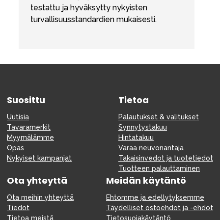
testattu ja hyväksytty nykyisten
turvallisuusstandardien mukaisesti.
Suosittu
Tietoa
Uutisia
Palautukset & valitukset
Tavaramerkit
Synnytystakuu
Myymälämme
Hintatakuu
Opas
Varaa neuvonantaja
Nykyiset kampanjat
Takaisinvedot ja tuotetiedot
Tuotteen palauttaminen
Ota yhteyttä
Meidän käytäntö
Ota meihin yhteyttä
Ehtomme ja edellytyksemme
Tiedot
Täydelliset ostoehdot ja -ehdot
Tietoa meistä
Tietosuojakäytäntö