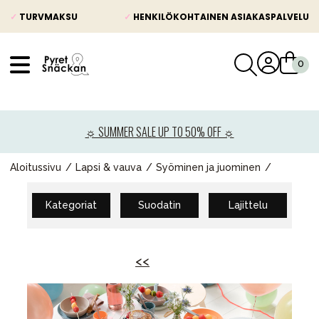
✓
TURVMAKSU
✓
HENKILÖKOHTAINEN ASIAKASPALVELU
VÅRT SORTIMENT
Uutisia
☼ SUMMER SALE UP TO 50% OFF ☼
Lastenvaunut
Lasten turvaistuimet
Aloitussivu
Lapsi & vauva
Syöminen ja juominen
Vauvan paketti
Kategoriat
Suodatin
Lajittelu
Lapsi & vauva
Lelut ja pelit
<<
Äiti & Isä
Huonekalut & vuodevaatteet