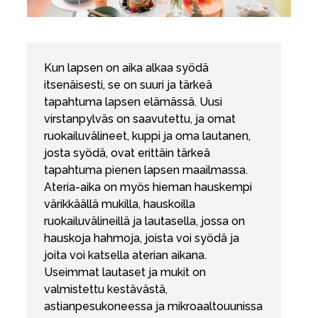
Tarvikkeet
Varaosat
Kampanjat
Kun lapsen on aika alkaa syödä
Lahjavinkkejä
itsenäisesti, se on suuri ja tärkeä
tapahtuma lapsen elämässä. Uusi
Suosikit
virstanpylväs on saavutettu, ja omat
Tavaramerkit
ruokailuvälineet, kuppi ja oma lautanen,
josta syödä, ovat erittäin tärkeä
tapahtuma pienen lapsen maailmassa.
Ateria-aika on myös hieman hauskempi
värikkäällä mukilla, hauskoilla
Aurinko ja uinti
Outlet
Opas
ruokailuvälineillä ja lautasella, jossa on
hauskoja hahmoja, joista voi syödä ja
Ota meihin yhteyttä osoitteessa
joita voi katsella aterian aikana.
Myymälämme
Useimmat lautaset ja mukit on
valmistettu kestävästä,
astianpesukoneessa ja mikroaaltouunissa