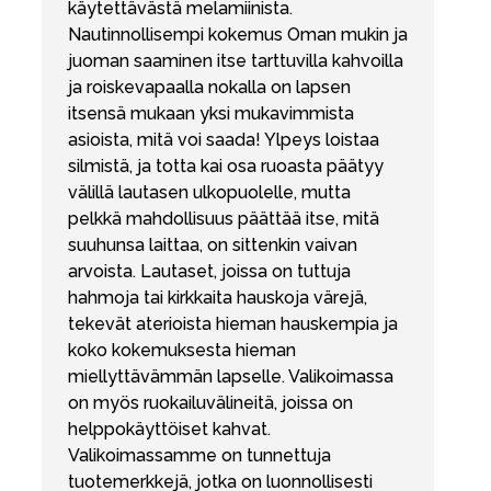
käytettävästä melamiinista.
Nautinnollisempi kokemus Oman mukin ja
juoman saaminen itse tarttuvilla kahvoilla
ja roiskevapaalla nokalla on lapsen
itsensä mukaan yksi mukavimmista
asioista, mitä voi saada! Ylpeys loistaa
silmistä, ja totta kai osa ruoasta päätyy
välillä lautasen ulkopuolelle, mutta
pelkkä mahdollisuus päättää itse, mitä
suuhunsa laittaa, on sittenkin vaivan
arvoista. Lautaset, joissa on tuttuja
hahmoja tai kirkkaita hauskoja värejä,
tekevät aterioista hieman hauskempia ja
koko kokemuksesta hieman
miellyttävämmän lapselle. Valikoimassa
on myös ruokailuvälineitä, joissa on
helppokäyttöiset kahvat.
Valikoimassamme on tunnettuja
tuotemerkkejä, jotka on luonnollisesti