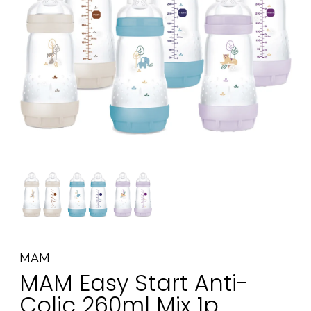
Tarvikkeet
Varaosat
Kampanjat
Lahjavinkkejä
Suosikit
Tavaramerkit
Aurinko ja uinti
Outlet
Opas
Ota meihin yhteyttä osoitteessa
MAM
Myymälämme
MAM Easy Start Anti-
Colic 260ml Mix 1p