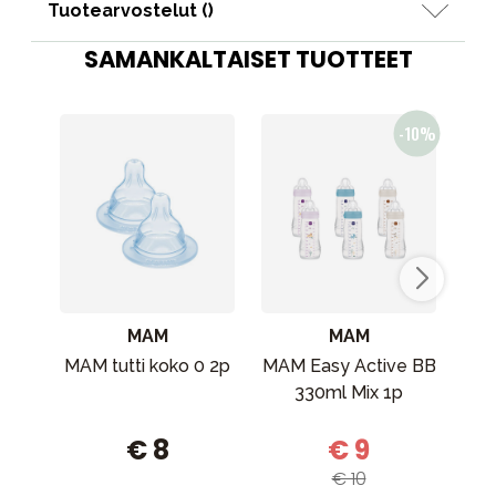
Tuotearvostelut (
)
SAMANKALTAISET TUOTTEET
MAM
MAM
MAM tutti koko 0 2p
MAM Easy Active BB
R
330ml Mix 1p
€ 8
€ 9
€ 10