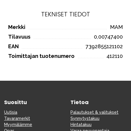
TEKNISET TIEDOT
Merkki
MAM
Tilavuus
0,00747400
EAN
7392855121102
Toimittajan tuotenumero
412110
Suosittu
Tietoa
Uutisia
Palautukset & valitukset
Tavaramerkit
Synnytystakuu
Myymälämme
Hintatakuu
Opas
Varaa neuvonantaja