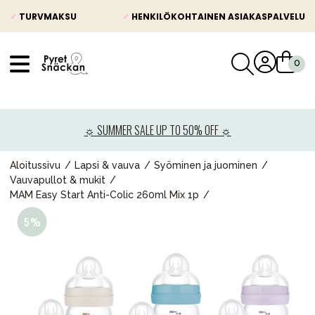
✓
TURVMAKSU
✓
HENKILÖKOHTAINEN ASIAKASPALVELU
VÅRT SORTIMENT
Uutisia
☼ SUMMER SALE UP TO 50% OFF ☼
Lastenvaunut
Lasten turvaistuimet
Aloitussivu
Lapsi & vauva
Syöminen ja juominen
Vauvapullot & mukit
Vauvan paketti
MAM Easy Start Anti-Colic 260ml Mix 1p
Lapsi & vauva
Lelut ja pelit
Äiti & Isä
Huonekalut & vuodevaatteet