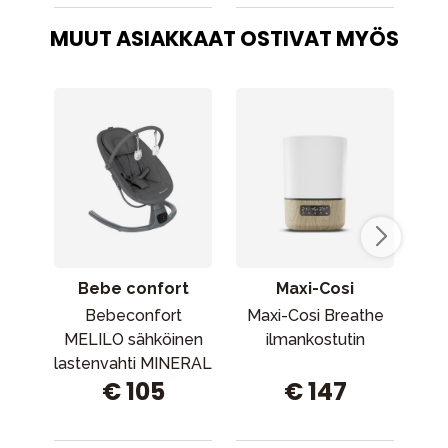
MUUT ASIAKKAAT OSTIVAT MYÖS
Bebe confort
Maxi-Cosi
Bebeconfort
Maxi-Cosi Breathe
C
MELILO sähköinen
ilmankostutin
M
lastenvahti MINERAL
€ 105
€ 147
GRAPHITE