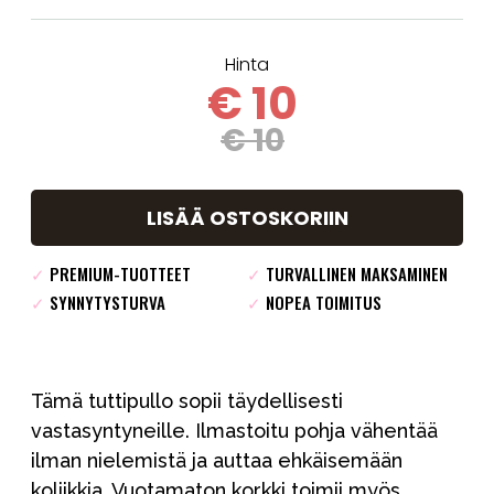
Hinta
€ 10
€ 10
LISÄÄ OSTOSKORIIN
✓
PREMIUM-TUOTTEET
✓
TURVALLINEN MAKSAMINEN
✓
SYNNYTYSTURVA
✓
NOPEA TOIMITUS
Tämä tuttipullo sopii täydellisesti
vastasyntyneille. Ilmastoitu pohja vähentää
ilman nielemistä ja auttaa ehkäisemään
koliikkia. Vuotamaton korkki toimii myös