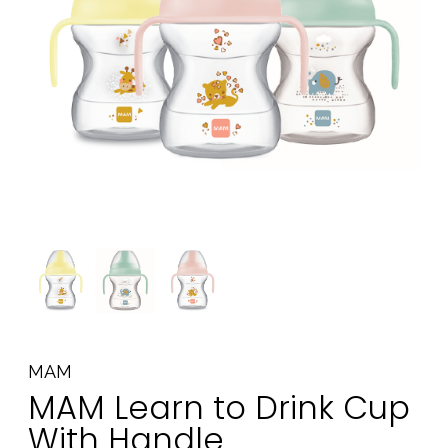
Tarvikkeet
Varaosat
Kampanjat
Lahjavinkkejä
Suosikit
Tavaramerkit
Aurinko ja uinti
Outlet
Opas
Ota meihin yhteyttä osoitteessa
MAM
Myymälämme
MAM Learn to Drink Cup
With Handle