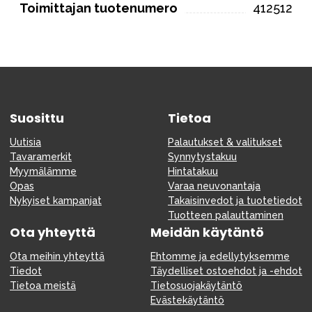
Toimittajan tuotenumero
412512
Suosittu
Tietoa
Uutisia
Palautukset & valitukset
Tavaramerkit
Synnytystakuu
Myymälämme
Hintatakuu
Opas
Varaa neuvonantaja
Nykyiset kampanjat
Takaisinvedot ja tuotetiedot
Tuotteen palauttaminen
Ota yhteyttä
Meidän käytäntö
Ota meihin yhteyttä
Ehtomme ja edellytyksemme
Tiedot
Täydelliset ostoehdot ja -ehdot
Tietoa meistä
Tietosuojakäytäntö
Evästekäytäntö