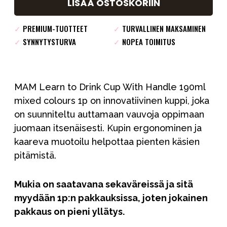
LISÄÄ OSTOSKORIIN
✓
PREMIUM-TUOTTEET
✓
TURVALLINEN MAKSAMINEN
✓
SYNNYTYSTURVA
✓
NOPEA TOIMITUS
MAM Learn to Drink Cup With Handle 190ml
mixed colours 1p on innovatiivinen kuppi, joka
on suunniteltu auttamaan vauvoja oppimaan
juomaan itsenäisesti. Kupin ergonominen ja
kaareva muotoilu helpottaa pienten käsien
pitämistä.
Mukia on saatavana sekaväreissä ja sitä
myydään 1p:n pakkauksissa, joten jokainen
pakkaus on pieni yllätys.