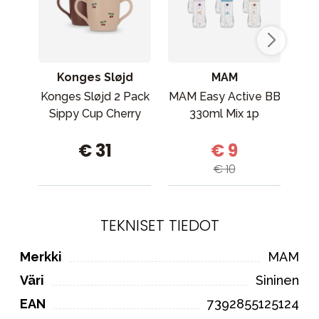
Konges Sløjd
MAM
Konges Sløjd 2 Pack
MAM Easy Active BB
R
Sippy Cup Cherry
330ml Mix 1p
Si
€ 31
€ 9
€ 10
TEKNISET TIEDOT
Merkki
MAM
Väri
Sininen
EAN
7392855125124