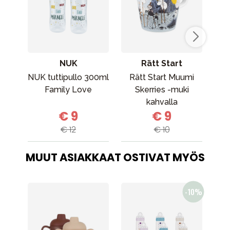
NUK
Rätt Start
NUK tuttipullo 300ml
Rätt Start Muumi
Family Love
Skerries -muki
Fo
kahvalla
Ha
€ 9
€ 9
€ 12
€ 10
MUUT ASIAKKAAT OSTIVAT MYÖS