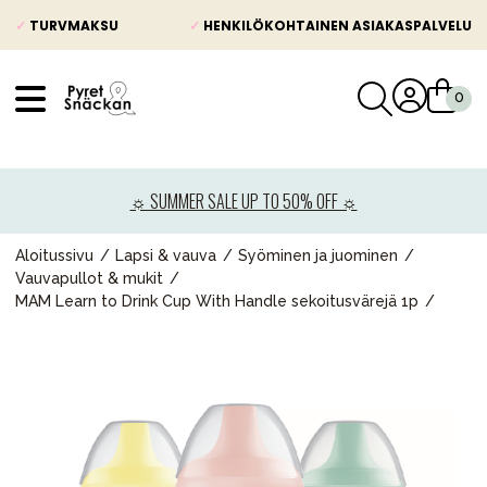
✓
TURVMAKSU
✓
HENKILÖKOHTAINEN ASIAKASPALVELU
VÅRT SORTIMENT
Uutisia
☼ SUMMER SALE UP TO 50% OFF ☼
Lastenvaunut
Lasten turvaistuimet
Aloitussivu
Lapsi & vauva
Syöminen ja juominen
Vauvapullot & mukit
Vauvan paketti
MAM Learn to Drink Cup With Handle sekoitusvärejä 1p
Lapsi & vauva
Lelut ja pelit
Äiti & Isä
Huonekalut & vuodevaatteet