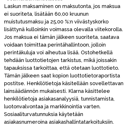
Laskun maksaminen on maksutonta, jos maksua
ei suoriteta, lisätään 60,00 kruunun
muistutusmaksu ja 25,00 %:n viivästyskorko
lisättynä kulloinkin voimassa olevalla viitekorolla.
Jos maksua ei tämän jälkeen suoriteta, saatava
voidaan toimittaa perintähallintoon, jolloin
perintäkuluja voi aiheutua lisää. Ostohetkellä
tehdään luottotietojen tarkistus, mikä joissakin
tapauksissa tarkoittaa, että otetaan luottotieto.
Tämän jälkeen saat kopion luottotietoraportista
postitse. Henkilötietoja käsitellään sovellettavan
lainsäädännön mukaisesti. Klarna käsittelee
henkilötietoja asiakasanalyysiä, tunnistamista,
luotonvalvontaa ja markkinointia varten.
Sosiaaliturvatunnuksia käytetään
asiakasnumeroina asiakashallintatarkoituksiin.