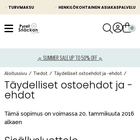
✓
TURVMAKSU
✓
HENKILÖKOHTAINEN ASIAKASPALVELU
VÅRT SORTIMENT
Uutisia
☼ SUMMER SALE UP TO 50% OFF ☼
Lastenvaunut
Lasten turvaistuimet
Aloitussivu
Tiedot
Täydelliset ostoehdot ja -ehdot
Täydelliset ostoehdot ja -
Vauvan paketti
ehdot
Lapsi & vauva
Lelut ja pelit
Tämä sopimus on voimassa 20. tammikuuta 2016
Äiti & Isä
alkaen
Huonekalut & vuodevaatteet