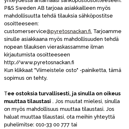
yhteydessä antamaasi sähköpostiosoitteeseen.
P&S Sweden AB tarjoaa asiakkailleen myös
mahdollisuutta tehdä tilauksia sähköpostitse
osoitteeseen:
customerservice
@pyretosnackan.fi.
Tarjoamme
sinulle asiakkaana myös mahdollisuuden tehdä
nopean tilauksen vieraskassamme ilman
kirjautumista osoitteeseen
http://www.pyretosnackan.fi
Kun klikkaat "Viimeistele osto" -painiketta, tämä
sopimus on tehty.
T
ee ostoksia turvallisesti, ja sinulla on oikeus
muuttaa tilaustasi
. Jos muutat mielesi, sinulla
on myös mahdollisuus muuttaa tilaustasi. Jos
haluat muuttaa tilaustasi, ota meihin yhteyttä
puhelimitse: 010-33 00 777 tai