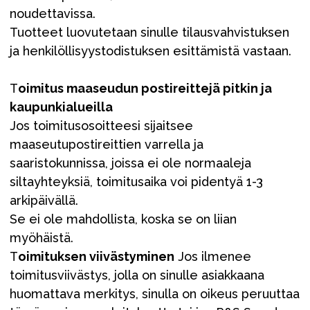
noudettavissa.
Tuotteet luovutetaan sinulle tilausvahvistuksen
ja henkilöllisyystodistuksen esittämistä vastaan.
T
oimitus maaseudun postireittejä pitkin ja
kaupunkialueilla
Jos toimitusosoitteesi sijaitsee
maaseutupostireittien varrella ja
saaristokunnissa, joissa ei ole normaaleja
siltayhteyksiä, toimitusaika voi pidentyä 1-3
arkipäivällä.
Se ei ole mahdollista, koska se on liian
myöhäistä.
T
oimituksen viivästyminen
Jos ilmenee
toimitusviivästys, jolla on sinulle asiakkaana
huomattava merkitys, sinulla on oikeus peruuttaa