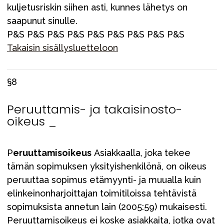
kuljetusriskin siihen asti, kunnes lähetys on
saapunut sinulle.
P&S P&S P&S P&S P&S P&S P&S P&S P&S
Takaisin sisällysluetteloon
§8
Peruuttamis- ja takaisinosto-
oikeus _
P
eruuttamisoikeus
Asiakkaalla, joka tekee
tämän sopimuksen yksityishenkilönä, on oikeus
peruuttaa sopimus etämyynti- ja muualla kuin
elinkeinonharjoittajan toimitiloissa tehtävistä
sopimuksista annetun lain (2005:59) mukaisesti.
Peruuttamisoikeus ei koske asiakkaita, jotka ovat