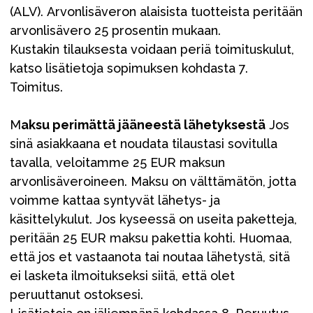
(ALV). Arvonlisäveron alaisista tuotteista peritään
arvonlisävero 25 prosentin mukaan.
Kustakin tilauksesta voidaan periä toimituskulut,
katso lisätietoja sopimuksen
kohdasta 7.
Toimitus
.
M
aksu perimättä jääneestä lähetyksestä
Jos
sinä asiakkaana et noudata tilaustasi sovitulla
tavalla, veloitamme 25 EUR maksun
arvonlisäveroineen. Maksu on välttämätön, jotta
voimme kattaa syntyvät lähetys- ja
käsittelykulut. Jos kyseessä on useita paketteja,
peritään 25 EUR maksu pakettia kohti. Huomaa,
että jos et vastaanota tai noutaa lähetystä, sitä
ei lasketa ilmoitukseksi siitä, että olet
peruuttanut ostoksesi.