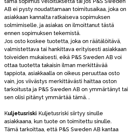
tämä sopimus veloituksetta tai jos P&S Sweden
AB ei pysty noudattamaan toimitusaikaa, joka on
asiakkaan kannalta ratkaiseva sopimuksen
solmimiselle, ja asiakas on ilmoittanut tästä
ennen sopimuksen tekemistä.
Jos osto koskee tuotetta, joka on räätälöitävä,
valmistettava tai hankittava erityisesti asiakkaan
toiveiden mukaisesti, eikä P&S Sweden AB voi
ottaa tuotetta takaisin ilman merkittävää
tappiota, asiakkaalla on oikeus peruuttaa osto
vain, jos viivästys merkittävästi haittaa oston
tarkoitusta ja P&S Sweden AB on ymmärtänyt tai
sen olisi pitänyt ymmärtää tämä. .
K
uljetusriski
Kuljetusriski siirtyy sinulle
asiakkaana, kun tuote on toimitettu sinulle.
Tämä tarkoittaa, että P&S Sweden AB kantaa