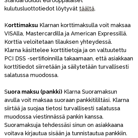
Standardoidut eurooppalaiset
kulutusluottotiedot löytyvät
täältä
.
K
orttimaksu
Klarnan korttimaksulla voit maksaa
VISAlla, Mastercardilla ja American Expressillä.
Korttia veloitetaan tilauksen yhteydessä.
Klarna käsittelee korttitietoja ja on valtuutettu
PCI DSS -sertifioinnilla takaamaan, että asiakkaan
korttitiedot siirretään ja säilytetään turvallisesti
salatussa muodossa.
S
uora maksu (pankki)
Klarna Suoramaksun
avulla voit maksaa suoraan pankkitililtäsi. Klarna
siirtää ja suojaa tietosi turvallisesti salatussa
muodossa viestinnässä pankin kanssa.
Suoramaksuja tehdessäsi sinun on asiakkaana
voitava kirjautua sisään ja tunnistautua pankkiin.