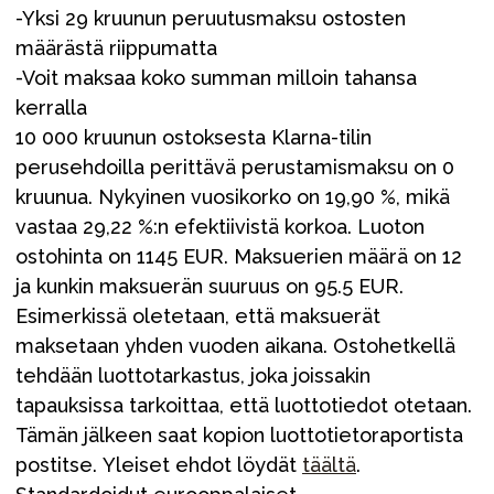
-Yksi 29 kruunun peruutusmaksu ostosten
määrästä riippumatta
-Voit maksaa koko summan milloin tahansa
kerralla
10 000 kruunun ostoksesta Klarna-tilin
perusehdoilla perittävä perustamismaksu on 0
kruunua. Nykyinen vuosikorko on 19,90 %, mikä
vastaa 29,22 %:n efektiivistä korkoa. Luoton
ostohinta on 1145 EUR. Maksuerien määrä on 12
ja kunkin maksuerän suuruus on 95.5 EUR.
Esimerkissä oletetaan, että maksuerät
maksetaan yhden vuoden aikana. Ostohetkellä
tehdään luottotarkastus, joka joissakin
tapauksissa tarkoittaa, että luottotiedot otetaan.
Tämän jälkeen saat kopion luottotietoraportista
postitse. Yleiset ehdot löydät
täältä
.