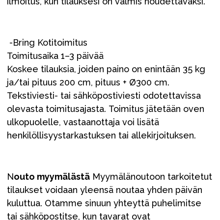
ilmoitus, kun tilauksesi on valmis noudettavaksi.
-Bring Kotitoimitus
Toimitusaika 1–3 päivää
Koskee tilauksia, joiden paino on enintään 35 kg
ja/tai pituus 200 cm, pituus + Ø300 cm.
Tekstiviesti- tai sähköpostiviesti odotettavissa
olevasta toimitusajasta. Toimitus jätetään oven
ulkopuolelle, vastaanottaja voi lisätä
henkilöllisyystarkastuksen tai allekirjoituksen.
N
outo myymälästä
Myymälänoutoon tarkoitetut
tilaukset voidaan yleensä noutaa yhden päivän
kuluttua. Otamme sinuun yhteyttä puhelimitse
tai sähköpostitse, kun tavarat ovat