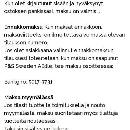
Kun olet kirjautunut sisään ja hyväksynyt
ostoksen pankissasi, maksu on valmis. .
E
nnakkomaksu
Kun maksat ennakkoon,
maksuviitteeksi on ilmoitettava voimassa olevan
tilauksen numero.
Jos olet asiakkaana valinnut ennakkomaksun,
tilauksesi toteutetaan, kun maksu on saapunut
P&S Sweden AB:lle, tee maksu osoitteessa:
Bankgiro: 5017-3731
M
aksa myymälässä
Jos tilasit tuotteita toimituksella ja nouto
myymälästä, maksu suoritetaan myös tilattuja
tuotteita noutaessasi.
Takaisin sisällysluetteloon _