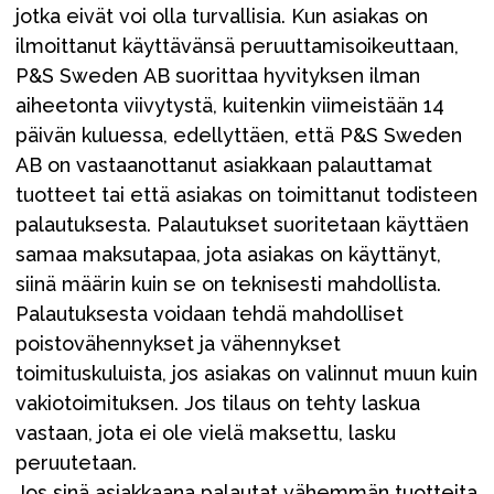
jotka eivät voi olla turvallisia. Kun asiakas on
ilmoittanut käyttävänsä peruuttamisoikeuttaan,
P&S Sweden AB suorittaa hyvityksen ilman
aiheetonta viivytystä, kuitenkin viimeistään 14
päivän kuluessa, edellyttäen, että P&S Sweden
AB on vastaanottanut asiakkaan palauttamat
tuotteet tai että asiakas on toimittanut todisteen
palautuksesta. Palautukset suoritetaan käyttäen
samaa maksutapaa, jota asiakas on käyttänyt,
siinä määrin kuin se on teknisesti mahdollista.
Palautuksesta voidaan tehdä mahdolliset
poistovähennykset ja vähennykset
toimituskuluista, jos asiakas on valinnut muun kuin
vakiotoimituksen. Jos tilaus on tehty laskua
vastaan, jota ei ole vielä maksettu, lasku
peruutetaan.
Jos sinä asiakkaana palautat vähemmän tuotteita