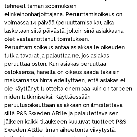
tehneet tämän sopimuksen
elinkeinonharjoittajana. Peruuttamisoikeus on
voimassa 14 päivää (peruuttamisaika), aika
lasketaan siitä päivästä, jolloin sinä asiakkaana
olet vastaanottanut toimituksen.
Peruuttamisoikeus antaa asiakkaalle oikeuden
tutkia tavarat ja palauttaa ne, jos asiakas
peruuttaa oston. Kun asiakas peruuttaa
ostoksensa, hänellä on oikeus saada takaisin
maksamansa hinta edellyttäen, että asiakas ei
ole käyttänyt tuotteita enempää kuin on tarpeen
niiden tutkimiseksi. Käyttäessään
peruutusoikeuttaan asiakkaan on ilmoitettava
siitä P&S Sweden AB:lle ja palautettava sen
jälkeen kaikki tilaukseen kuuluvat tuotteet P&S
Sweden AB:lle ilman aiheetonta viivytystä,