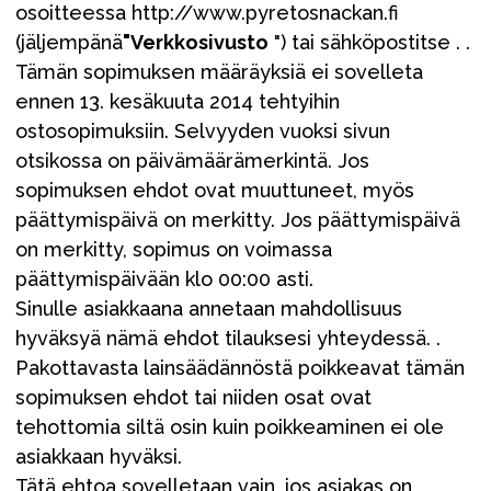
osoitteessa http://www.pyretosnackan.fi
(jäljempänä
"Verkkosivusto
") tai sähköpostitse . .
Tämän sopimuksen määräyksiä ei sovelleta
ennen 13. kesäkuuta 2014 tehtyihin
ostosopimuksiin. Selvyyden vuoksi sivun
otsikossa on päivämäärämerkintä. Jos
sopimuksen ehdot ovat muuttuneet, myös
päättymispäivä on merkitty. Jos päättymispäivä
on merkitty, sopimus on voimassa
päättymispäivään klo 00:00 asti.
Sinulle asiakkaana annetaan mahdollisuus
hyväksyä nämä ehdot tilauksesi yhteydessä. .
Pakottavasta lainsäädännöstä poikkeavat tämän
sopimuksen ehdot tai niiden osat ovat
tehottomia siltä osin kuin poikkeaminen ei ole
asiakkaan hyväksi.
Tätä ehtoa sovelletaan vain, jos asiakas on