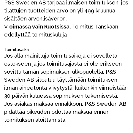
P&S Sweden AB tarjoaa ilmaisen toimituksen, jos
tilattujen tuotteiden arvo on yli 499 kruunua
sisältäen arvonlisäveron.
V
oimassa vain Ruotsissa.
Toimitus Tanskaan
edellyttää toimituskuluja
Toimitusaika:
Jos alla mainittuja toimitusaikoja ei sovelleta
ostokseen ja jos toimitusajasta ei ole erikseen
sovittu tämän sopimuksen ulkopuolella, P&S
Sweden AB sitoutuu täyttämään toimituksen
ilman aiheetonta viivytystä, kuitenkin viimeistään
30 päivän kuluessa sopimuksen tekemisestä.
Jos asiakas maksaa ennakkoon, P&S Sweden AB
pidättää oikeuden odottaa maksua ennen
toimituksen aloittamista.