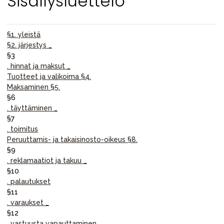
Sisällysluettelo
Tarvikkeet
Varaosat
§1. yleistä
Kampanjat
§2. järjestys _
Lahjavinkkejä
§3
. hinnat ja maksut _
Suosikit
Tuotteet ja valikoima §4.
Maksaminen §5.
Tavaramerkit
§6
. täyttäminen _
§7
. toimitus
Peruuttamis- ja takaisinosto-oikeus §8.
Aurinko ja uinti
Outlet
Opas
§9
. reklamaatiot ja takuu _
Ota meihin yhteyttä osoitteessa
§10
. palautukset
Myymälämme
§11
. varaukset _
§12
. vastuusta vapauttaminen _