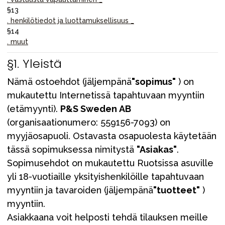
§13
. henkilötiedot ja luottamuksellisuus _
§14
. muut
§1. Yleistä
Nämä ostoehdot (jäljempänä
"sopimus"
) on
mukautettu Internetissä tapahtuvaan myyntiin
(etämyynti).
P&S Sweden AB
(organisaationumero: 559156-7093) on
myyjäosapuoli. Ostavasta osapuolesta käytetään
tässä sopimuksessa nimitystä
"Asiakas"
.
Sopimusehdot on mukautettu Ruotsissa asuville
yli 18-vuotiaille yksityishenkilöille tapahtuvaan
myyntiin ja tavaroiden (jäljempänä
"tuotteet"
)
myyntiin.
Asiakkaana voit helposti tehdä tilauksen meille