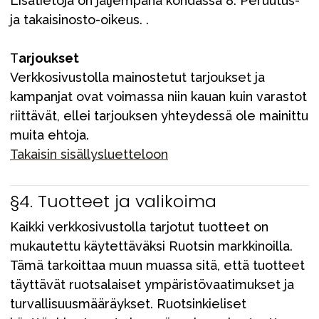
Lisätietoja on jäljempänä
kohdassa 8. Peruutus-
ja takaisinosto-oikeus
. .
T
arjoukset
Verkkosivustolla mainostetut tarjoukset ja
kampanjat ovat voimassa niin kauan kuin varastot
riittävät, ellei tarjouksen yhteydessä ole mainittu
muita ehtoja.
Takaisin sisällysluetteloon
§4. Tuotteet ja valikoima
Kaikki verkkosivustolla tarjotut tuotteet on
mukautettu käytettäväksi Ruotsin markkinoilla.
Tämä tarkoittaa muun muassa sitä, että tuotteet
täyttävät ruotsalaiset ympäristövaatimukset ja
turvallisuusmääräykset. Ruotsinkieliset