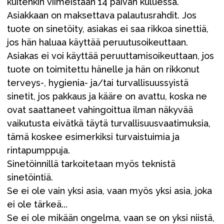
kuitenkin viimeistään 14 päivän kuluessa.
Asiakkaan on maksettava palautusrahdit. Jos
tuote on sinetöity, asiakas ei saa rikkoa sinettiä,
jos hän haluaa käyttää peruutusoikeuttaan.
Asiakas ei voi käyttää peruuttamisoikeuttaan, jos
tuote on toimitettu hänelle ja hän on rikkonut
terveys-, hygienia- ja/tai turvallisuussyistä
sinetit, jos pakkaus ja kääre on avattu, koska ne
ovat saattaneet vahingoittua ilman näkyvää
vaikutusta eivätkä täytä turvallisuusvaatimuksia,
tämä koskee esimerkiksi turvaistuimia ja
rintapumppuja.
Sinetöinnillä tarkoitetaan myös teknistä
sinetöintiä.
Se ei ole vain yksi asia, vaan myös yksi asia, joka
ei ole tärkeä...
Se ei ole mikään ongelma, vaan se on yksi niistä,