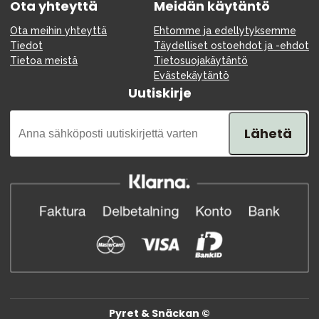
Ota yhteyttä
Meidän käytäntö
Ota meihin yhteyttä
Ehtomme ja edellytyksemme
Tiedot
Täydelliset ostoehdot ja -ehdot
Tietoa meistä
Tietosuojakäytäntö
Evästekäytäntö
Uutiskirje
Lähetä
Pyret & Snäckan ©