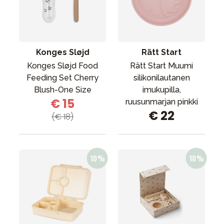
Tarvikkeet
Varaosat
Kampanjat
Konges Sløjd
Rätt Start
Lahjavinkkejä
Konges Sløjd Food
Rätt Start Muumi
Suosikit
Feeding Set Cherry
silikonilautanen
Blush-One Size
imukupilla,
Tavaramerkit
€ 15
ruusunmarjan pinkki
€ 22
(€ 18)
Aurinko ja uinti
Outlet
Opas
Ota meihin yhteyttä osoitteessa
Myymälämme