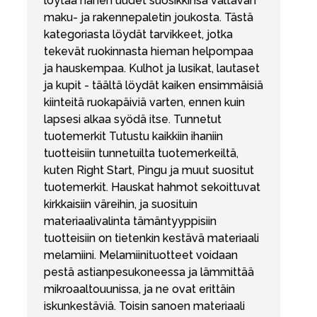
löytää hänen uudet suosikkinsa valtavan
maku- ja rakennepaletin joukosta. Tästä
kategoriasta löydät tarvikkeet, jotka
tekevät ruokinnasta hieman helpompaa
ja hauskempaa. Kulhot ja lusikat, lautaset
ja kupit - täältä löydät kaiken ensimmäisiä
kiinteitä ruokapäiviä varten, ennen kuin
lapsesi alkaa syödä itse. Tunnetut
tuotemerkit Tutustu kaikkiin ihaniin
tuotteisiin tunnetuilta tuotemerkeiltä,
kuten Right Start, Pingu ja muut suositut
tuotemerkit. Hauskat hahmot sekoittuvat
kirkkaisiin väreihin, ja suosituin
materiaalivalinta tämäntyyppisiin
tuotteisiin on tietenkin kestävä materiaali
melamiini. Melamiinituotteet voidaan
pestä astianpesukoneessa ja lämmittää
mikroaaltouunissa, ja ne ovat erittäin
iskunkestäviä. Toisin sanoen materiaali