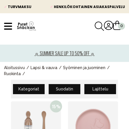
✓
TURVMAKSU
✓
HENKILÖKOHTAINEN ASIAKASPALVELU
VÅRT SORTIMENT
Uutisia
☼ SUMMER SALE UP TO 50% OFF ☼
Lastenvaunut
Lasten turvaistuimet
Aloitussivu
Lapsi & vauva
Syöminen ja juominen
Ruokinta
Vauvan paketti
Lapsi & vauva
Kategoriat
Suodatin
Lajittelu
Lelut ja pelit
Äiti & Isä
Huonekalut & vuodevaatteet