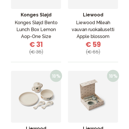
Konges Sløjd
Liewood
Konges Sløjd Bento
Liewood Mileah
Lunch Box Lemon
vauvan ruokailusetti
Aop-One Size
Apple blossom
€ 31
€ 59
(€ 36)
(€ 65)
Liewood
Liewood