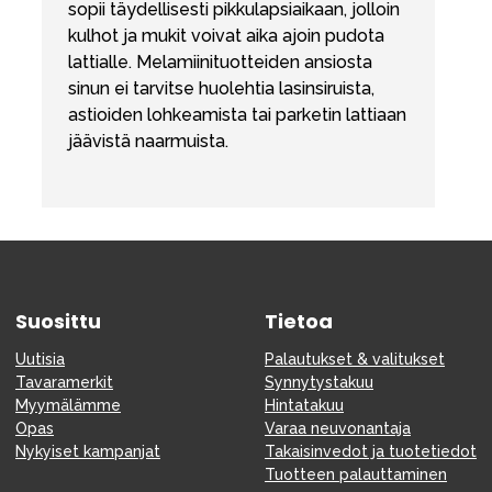
sopii täydellisesti pikkulapsiaikaan, jolloin
kulhot ja mukit voivat aika ajoin pudota
lattialle. Melamiinituotteiden ansiosta
sinun ei tarvitse huolehtia lasinsiruista,
astioiden lohkeamista tai parketin lattiaan
jäävistä naarmuista.
Suosittu
Tietoa
Uutisia
Palautukset & valitukset
Tavaramerkit
Synnytystakuu
Myymälämme
Hintatakuu
Opas
Varaa neuvonantaja
Nykyiset kampanjat
Takaisinvedot ja tuotetiedot
Tuotteen palauttaminen