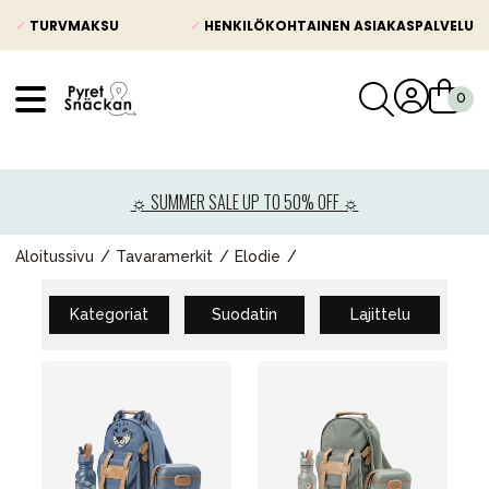
✓
TURVMAKSU
✓
HENKILÖKOHTAINEN ASIAKASPALVELU
VÅRT SORTIMENT
Uutisia
☼ SUMMER SALE UP TO 50% OFF ☼
Lastenvaunut
Lasten turvaistuimet
Aloitussivu
Tavaramerkit
Elodie
Vauvan paketti
Kategoriat
Suodatin
Lajittelu
Lapsi & vauva
Lelut ja pelit
Äiti & Isä
Huonekalut & vuodevaatteet