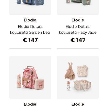
Tarvikkeet
Varaosat
Kampanjat
Elodie
Elodie
Lahjavinkkejä
Elodie Details
Elodie Details
koulusetti Garden Leo
koulusetti Hazy Jade
Suosikit
€ 147
€ 147
Tavaramerkit
Aurinko ja uinti
Outlet
Opas
Ota meihin yhteyttä osoitteessa
Myymälämme
Elodie
Elodie