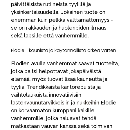
päivittäisistä rutiineista tyylillä ja
yksinkertaisuudella. Jokainen tuote on
enemmän kuin pelkkä välttämättömyys -
se on rakkauden ja huolenpidon ilmaus
sekä lapsille että vanhemmille.
Elodie - kaunista ja käytännöllistä arkea varten
_
Elodien avulla vanhemmat saavat tuotteita,
jotka paitsi helpottavat jokapäiväistä
elämää, myös tuovat lisää kauneutta ja
tyyliä. Trendikkäistä kantorepuista ja
vaihtolaukuista innovatiivisiin
lastenvaunutarvikkeisiin
ja
nukkeihin
Elodie
on korvaamaton kumppani kaikille
vanhemmille, jotka haluavat tehdä
matkastaan vauvan kanssa sekä toimivan