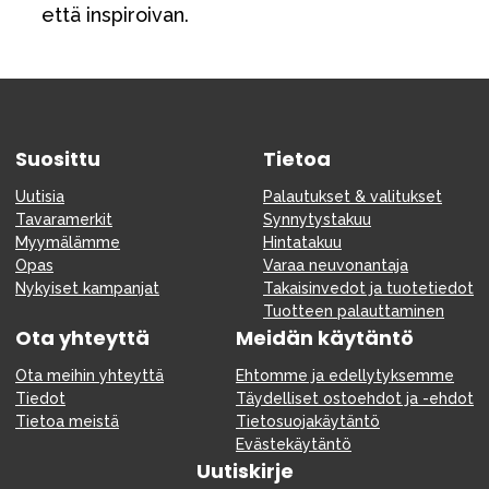
että inspiroivan.
Suosittu
Tietoa
Uutisia
Palautukset & valitukset
Tavaramerkit
Synnytystakuu
Myymälämme
Hintatakuu
Opas
Varaa neuvonantaja
Nykyiset kampanjat
Takaisinvedot ja tuotetiedot
Tuotteen palauttaminen
Ota yhteyttä
Meidän käytäntö
Ota meihin yhteyttä
Ehtomme ja edellytyksemme
Tiedot
Täydelliset ostoehdot ja -ehdot
Tietoa meistä
Tietosuojakäytäntö
Evästekäytäntö
Uutiskirje