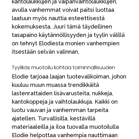
kantolaukkujen ja vaipanvaihtolaukkujen,
avulla vanhemmat voivat paitsi luottaa
laatuun myös nauttia esteettisestä
kokemuksesta. Juuri tämä täydellinen
tasapaino käytännöllisyyden ja tyylin välillä
on tehnyt Elodiesta monien vanhempien
itsestään selvän valinnan.
Tyylikäs muotoilu kohtaa toiminnallisuuden
Elodie tarjoaa laajan tuotevalikoiman, johon
kuuluu muun muassa trendikkäitä
lastenrattaiden lisävarusteita, nukkeja,
kantokoppeja ja vaihtolaukkuja. Kaikki on
luotu vauvan ja vanhemman tarpeita
ajatellen. Turvallisilla, kestävillä
materiaaleilla ja iloa tuovalla muotoilulla
Elodie helpottaa vanhempia nauttimaan