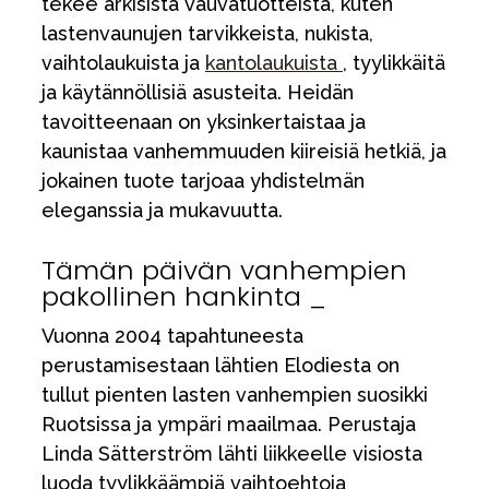
tekee arkisista vauvatuotteista, kuten
lastenvaunujen tarvikkeista, nukista,
vaihtolaukuista ja
kantolaukuista
, tyylikkäitä
ja käytännöllisiä asusteita. Heidän
tavoitteenaan on yksinkertaistaa ja
kaunistaa vanhemmuuden kiireisiä hetkiä, ja
jokainen tuote tarjoaa yhdistelmän
eleganssia ja mukavuutta.
Tämän päivän vanhempien
pakollinen hankinta _
Vuonna 2004 tapahtuneesta
perustamisestaan lähtien Elodiesta on
tullut pienten lasten vanhempien suosikki
Ruotsissa ja ympäri maailmaa. Perustaja
Linda Sätterström lähti liikkeelle visiosta
luoda tyylikkäämpiä vaihtoehtoja