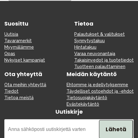
Tarvikkeet
Varaosat
Suosittu
Kampanjat
Tietoa
Lahjavinkkejä
Uutisia
Palautukset & valitukset
Tavaramerkit
Synnytystakuu
Suosikit
Myymälämme
Hintatakuu
Opas
Varaa neuvonantaja
Tavaramerkit
Nykyiset kampanjat
Takaisinvedot ja tuotetiedot
Tuotteen palauttaminen
Ota yhteyttä
Meidän käytäntö
Ota meihin yhteyttä
Ehtomme ja edellytyksemme
Aurinko ja uinti
Outlet
Opas
Tiedot
Täydelliset ostoehdot ja -ehdot
Tietoa meistä
Tietosuojakäytäntö
Ota meihin yhteyttä osoitteessa
Evästekäytäntö
Uutiskirje
Myymälämme
Lähetä