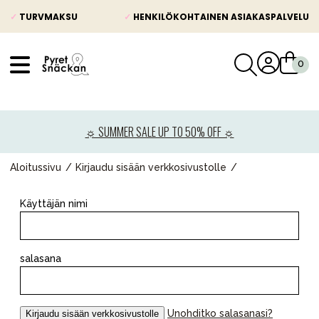
✓
TURVMAKSU
✓
HENKILÖKOHTAINEN ASIAKASPALVELU
VÅRT SORTIMENT
Uutisia
☼ SUMMER SALE UP TO 50% OFF ☼
Lastenvaunut
Lasten turvaistuimet
Aloitussivu
Kirjaudu sisään verkkosivustolle
Vauvan paketti
Käyttäjän nimi
Lapsi & vauva
Lelut ja pelit
salasana
Äiti & Isä
Huonekalut & vuodevaatteet
Unohditko salasanasi?