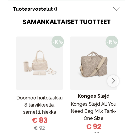
Tuotearvostelut (
)
SAMANKALTAISET TUOTTEET
Konges Sløjd
Doomoo hoitolaukku
Konges Sløjd All You
8 tarvikkeella,
Need Bag Milk Tank-
Va
sametti, hiekka
€ 83
One Size
She
€ 92
€ 92