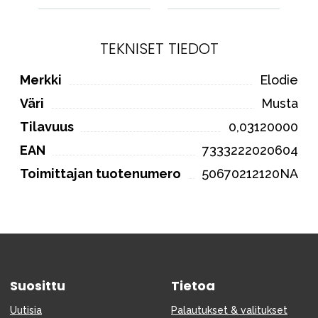
TEKNISET TIEDOT
Merkki
Elodie
Väri
Musta
Tilavuus
0,03120000
EAN
7333222020604
Toimittajan tuotenumero
50670212120NA
Suosittu
Tietoa
Uutisia
Palautukset & valitukset