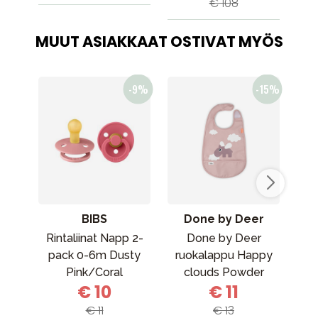
€ 108
MUUT ASIAKKAAT OSTIVAT MYÖS
BIBS
Done by Deer
Rintaliinat Napp 2-
Done by Deer
Se
pack 0-6m Dusty
ruokalappu Happy
Pink/Coral
clouds Powder
€ 10
€ 11
€ 11
€ 13