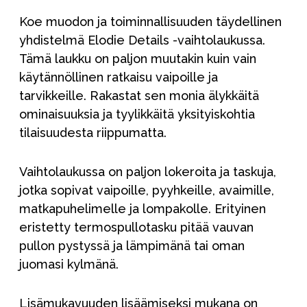
Koe muodon ja toiminnallisuuden täydellinen
yhdistelmä Elodie Details -vaihtolaukussa.
Tämä laukku on paljon muutakin kuin vain
käytännöllinen ratkaisu vaipoille ja
tarvikkeille. Rakastat sen monia älykkäitä
ominaisuuksia ja tyylikkäitä yksityiskohtia
tilaisuudesta riippumatta.
Vaihtolaukussa on paljon lokeroita ja taskuja,
jotka sopivat vaipoille, pyyhkeille, avaimille,
matkapuhelimelle ja lompakolle. Erityinen
eristetty termospullotasku pitää vauvan
pullon pystyssä ja lämpimänä tai oman
juomasi kylmänä.
Lisämukavuuden lisäämiseksi mukana on