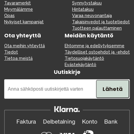
Tavaramerkit
Synnytystakuu
Myymälämme
Hintatakuu
Opas
Varaa neuvonantaja
Nykyiset kampanjat
Takaisinvedot ja tuotetiedot
Tuotteen palauttaminen
Ota yhteyttä
Meidän käytäntö
Ota meihin yhteyttä
Ehtomme ja edellytyksemme
Tiedot
Täydelliset ostoehdot ja -ehdot
Tietoa meistä
Tietosuojakäytäntö
Evästekäytäntö
Uutiskirje
Lähetä