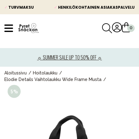
✓
TURVMAKSU
✓
HENKILÖKOHTAINEN ASIAKASPALVELU
VÅRT SORTIMENT
Uutisia
☼ SUMMER SALE UP TO 50% OFF ☼
Lastenvaunut
Lasten turvaistuimet
Aloitussivu
Hoitolaukku
Elodie Details Vaihtolaukku Wide Frame Musta
Vauvan paketti
Lapsi & vauva
Lelut ja pelit
Äiti & Isä
Huonekalut & vuodevaatteet