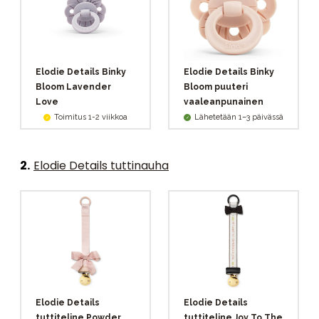
Elodie Details Binky
Elodie Details Binky
Bloom Lavender
Bloom puuteri
Love
vaaleanpunainen
Toimitus 1-2 viikkoa
Lähetetään 1–3 päivässä
2
.
Elodie Details tuttinauha
Elodie Details
Elodie Details
tuttiteline Powder
tuttiteline Joy To The