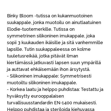
Binky Bloom -tutissa on kukanmuotoinen
suukappale, jonka muotoilu on ainutlaatuinen
Elodie-tuotemerkille. Tutissa on
symmetrinen silikoninen imukappale, joka
sopii 3 kuukauden ikäisille ja sitä vanhemmille
lapsille. Tutin suukappaleessa on kolme
tuuletusreikää, jotka pitävät ilman
kiertämässä jatkuvasti lapsen suun ympärillä
ja auttavat ehkäisemään ihon ärsytystä.
- Silikoninen imukappale: Symmetrisesti
muotoiltu silikoninen imukappale.
- Korkea laatu ja helppo puhdistaa: Testattu ja
hyväksytty eurooppalaisen
turvallisuusstandardin EN-1400 mukaisesti.
Helppo puhdistaa ja steriloida kiehuvassa