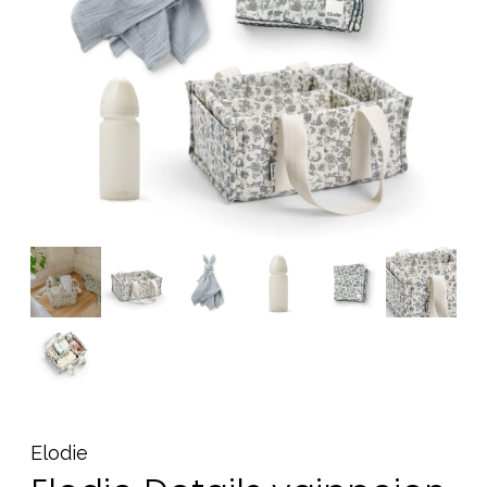
Tarvikkeet
Varaosat
Kampanjat
Lahjavinkkejä
Suosikit
Tavaramerkit
Aurinko ja uinti
Outlet
Opas
Ota meihin yhteyttä osoitteessa
Myymälämme
Elodie