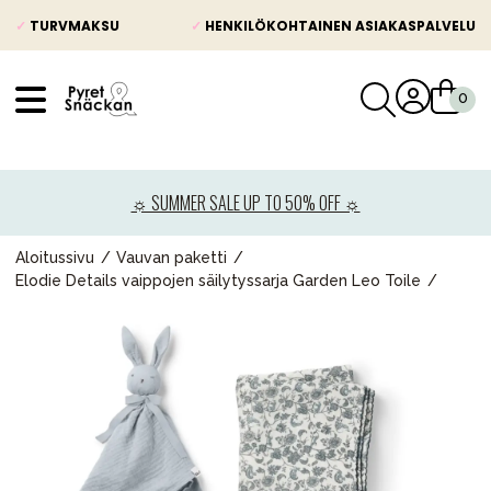
✓
TURVMAKSU
✓
HENKILÖKOHTAINEN ASIAKASPALVELU
VÅRT SORTIMENT
Uutisia
☼ SUMMER SALE UP TO 50% OFF ☼
Lastenvaunut
Lasten turvaistuimet
Aloitussivu
Vauvan paketti
Elodie Details vaippojen säilytyssarja Garden Leo Toile
Vauvan paketti
Lapsi & vauva
Lelut ja pelit
Äiti & Isä
Huonekalut & vuodevaatteet