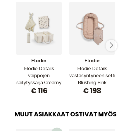
Elodie
Elodie
Elodie Details
Elodie Details
vaippojen
vastasyntyneen setti
säilytyssarja Creamy
Blushing Pink
sä
€ 116
€ 198
White
MUUT ASIAKKAAT OSTIVAT MYÖS