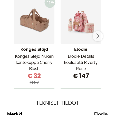
Konges Sløjd
Elodie
Konges Sløjd Nuken
Elodie Details
kantokoppa Cherry
koulusetti Riverty
mus
Blush
Rose
€ 32
€ 147
€ 37
TEKNISET TIEDOT
Merkki
Elodie