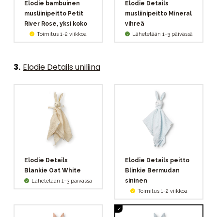
Elodie bambuinen
Elodie Details
musliinipeitto Petit
musliinipeitto Mineral
River Rose, yksi koko
vihreä
Toimitus 1-2 viikkoa
Lähetetään 1–3 päivässä
3
.
Elodie Details uniliina
Elodie Details
Elodie Details peitto
Blankie Oat White
Blinkie Bermudan
sininen
Lähetetään 1–3 päivässä
Toimitus 1-2 viikkoa