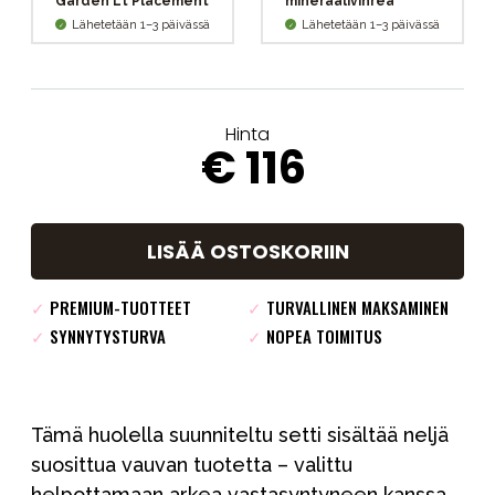
Garden Lt Placement
mineraalivihreä
Lähetetään 1–3 päivässä
Lähetetään 1–3 päivässä
Hinta
€ 116
LISÄÄ OSTOSKORIIN
✓
PREMIUM-TUOTTEET
✓
TURVALLINEN MAKSAMINEN
✓
SYNNYTYSTURVA
✓
NOPEA TOIMITUS
Tämä huolella suunniteltu setti sisältää neljä
suosittua vauvan tuotetta – valittu
helpottamaan arkea vastasyntyneen kanssa