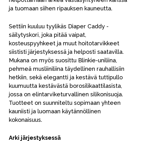
ja tuomaan siihen ripauksen kauneutta.
Settiin kuuluu tyylikäs Diaper Caddy -
säilytyskori, joka pitää vaipat,
kosteuspyyhkeet ja muut hoitotarvikkeet
siististi järjestyksessä ja helposti saatavilla.
Mukana on myös suosittu Blinkie-uniliina,
pehmeä musliiniliina täydellinen rauhallisiin
hetkiin, sekä elegantti ja kestävä tuttipullo
kuumuutta kestävästä borosilikaattilasista,
jossa on elintarviketurvallinen silikonisuoja.
Tuotteet on suunniteltu sopimaan yhteen
kauniisti ja luomaan käytännöllinen
kokonaisuus.
Arki järjestyksessä