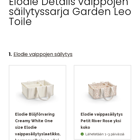
Elodie Details vaippojen
säilytyssarja Garden Leo
Toile
1
.
Elodie vaippojen säilytys
Elodie Blöjförvaring
Elodie vaippasäilytys
Creamy White One
Petit River Rose yksi
size Elodie
koko
vaippasäilytyslaatikko,
Lähetetään 1–3 päivässä