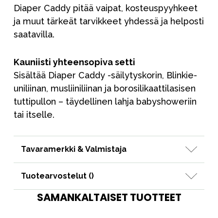
Diaper Caddy pitää vaipat, kosteuspyyhkeet
ja muut tärkeät tarvikkeet yhdessä ja helposti
saatavilla.
Kauniisti yhteensopiva setti
Sisältää Diaper Caddy -säilytyskorin, Blinkie-
uniliinan, musliiniliinan ja borosilikaattilasisen
tuttipullon – täydellinen lahja babyshoweriin
tai itselle.
Tavaramerkki & Valmistaja
Tuotearvostelut (
)
SAMANKALTAISET TUOTTEET