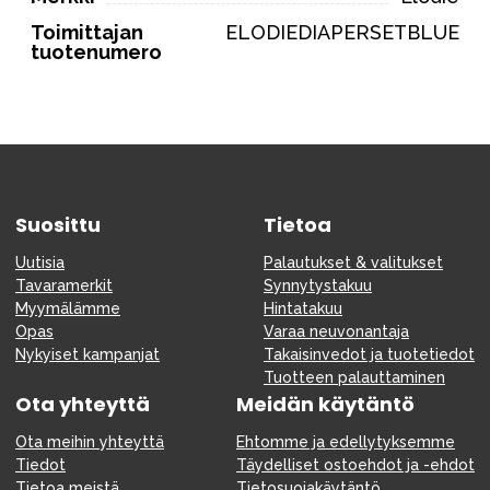
Toimittajan
ELODIEDIAPERSETBLUE
tuotenumero
Suosittu
Tietoa
Uutisia
Palautukset & valitukset
Tavaramerkit
Synnytystakuu
Myymälämme
Hintatakuu
Opas
Varaa neuvonantaja
Nykyiset kampanjat
Takaisinvedot ja tuotetiedot
Tuotteen palauttaminen
Ota yhteyttä
Meidän käytäntö
Ota meihin yhteyttä
Ehtomme ja edellytyksemme
Tiedot
Täydelliset ostoehdot ja -ehdot
Tietoa meistä
Tietosuojakäytäntö