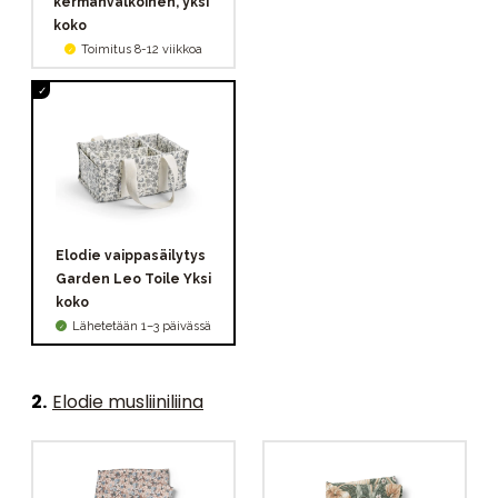
kermanvalkoinen, yksi
koko
Toimitus 8-12 viikkoa
Elodie vaippasäilytys
Garden Leo Toile Yksi
koko
Lähetetään 1–3 päivässä
2
.
Elodie musliiniliina