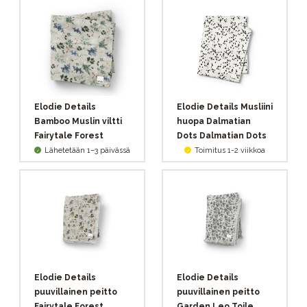
Elodie Details
Elodie Details Musliini
Bamboo Muslin viltti
huopa Dalmatian
Fairytale Forest
Dots Dalmatian Dots
Lähetetään 1–3 päivässä
Toimitus 1-2 viikkoa
Elodie Details
Elodie Details
puuvillainen peitto
puuvillainen peitto
Fairytale Forest
Garden Leo Toile