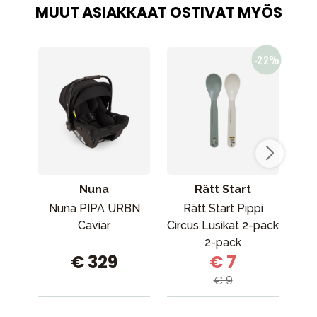
MUUT ASIAKKAAT OSTIVAT MYÖS
Nuna
Rätt Start
Sop
Nuna PIPA URBN
Rätt Start Pippi
So
Caviar
Circus Lusikat 2-pack
2-pack
ham
€ 329
€ 7
€ 9