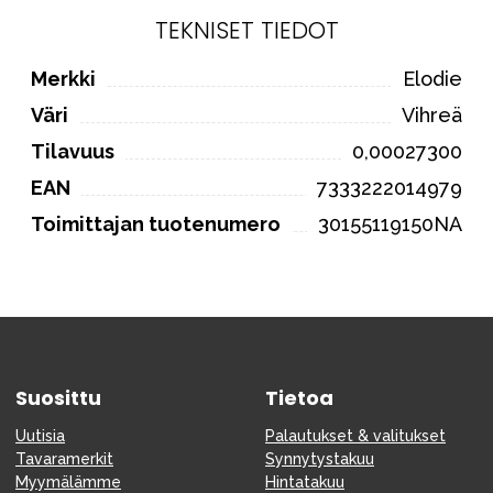
TEKNISET TIEDOT
Merkki
Elodie
Väri
Vihreä
Tilavuus
0,00027300
EAN
7333222014979
Toimittajan tuotenumero
30155119150NA
Suosittu
Tietoa
Uutisia
Palautukset & valitukset
Tavaramerkit
Synnytystakuu
Myymälämme
Hintatakuu