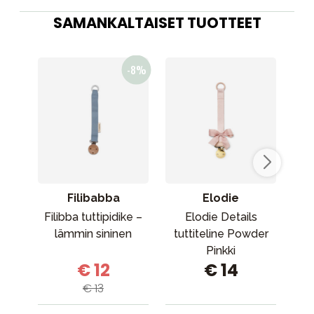
SAMANKALTAISET TUOTTEET
Filibabba
Elodie
Filibba tuttipidike –
Elodie Details
Elo
lämmin sininen
tuttiteline Powder
p
Pinkki
€ 12
€ 14
€ 13