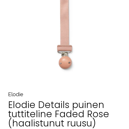
Tarvikkeet
Varaosat
Kampanjat
Lahjavinkkejä
Suosikit
Tavaramerkit
Aurinko ja uinti
Outlet
Opas
Elodie
Ota meihin yhteyttä osoitteessa
Elodie Details puinen
Myymälämme
tuttiteline Faded Rose
(haalistunut ruusu)