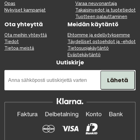
Opas
Varaa neuvonantaja
Nykyiset kampanjat
Takaisinvedot ja tuotetiedot
Tuotteen palauttaminen
Ota yhteyttä
Meidän käytäntö
Ota meihin yhteyttä
Ehtomme ja edellytyksemme
Tiedot
Täydelliset ostoehdot ja -ehdot
Tietoa meistä
Tietosuojakäytäntö
Evästekäytäntö
Uutiskirje
Lähetä