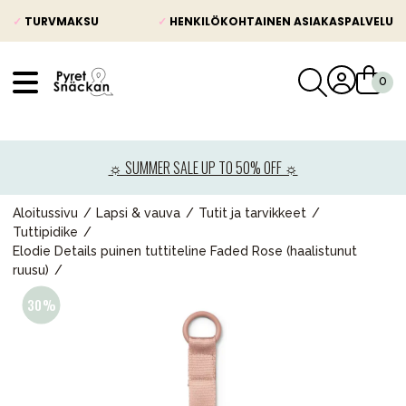
✓
TURVMAKSU
✓
HENKILÖKOHTAINEN ASIAKASPALVELU
VÅRT SORTIMENT
Uutisia
☼ SUMMER SALE UP TO 50% OFF ☼
Lastenvaunut
Lasten turvaistuimet
Aloitussivu
Lapsi & vauva
Tutit ja tarvikkeet
Tuttipidike
Vauvan paketti
Elodie Details puinen tuttiteline Faded Rose (haalistunut
ruusu)
Lapsi & vauva
Lelut ja pelit
Äiti & Isä
Huonekalut & vuodevaatteet