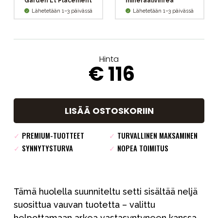
Garden Lt Placement
mineraalivihreä
Lähetetään 1–3 päivässä
Lähetetään 1–3 päivässä
Hinta
€ 116
LISÄÄ OSTOSKORIIN
✓
PREMIUM-TUOTTEET
✓
TURVALLINEN MAKSAMINEN
✓
SYNNYTYSTURVA
✓
NOPEA TOIMITUS
Tämä huolella suunniteltu setti sisältää neljä
suosittua vauvan tuotetta – valittu
helpottamaan arkea vastasyntyneen kanssa