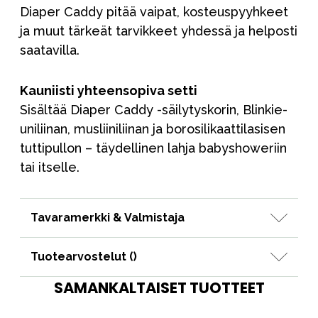
Diaper Caddy pitää vaipat, kosteuspyyhkeet
ja muut tärkeät tarvikkeet yhdessä ja helposti
saatavilla.
Kauniisti yhteensopiva setti
Sisältää Diaper Caddy -säilytyskorin, Blinkie-
uniliinan, musliiniliinan ja borosilikaattilasisen
tuttipullon – täydellinen lahja babyshoweriin
tai itselle.
Tavaramerkki & Valmistaja
Tuotearvostelut (
)
SAMANKALTAISET TUOTTEET