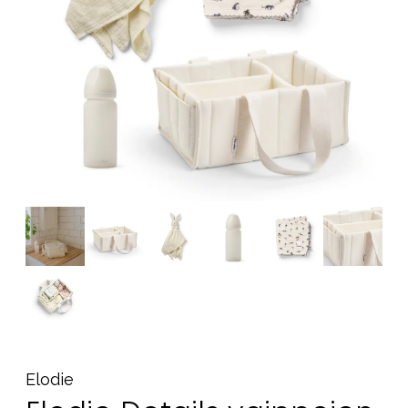
Tarvikkeet
Varaosat
Kampanjat
Lahjavinkkejä
Suosikit
Tavaramerkit
Aurinko ja uinti
Outlet
Opas
Ota meihin yhteyttä osoitteessa
Myymälämme
Elodie