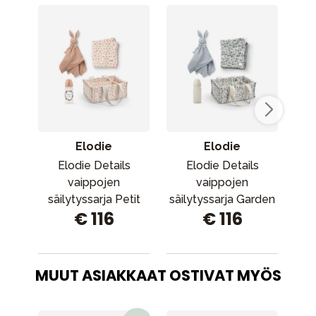
Elodie
Elodie
Elodie Details
Elodie Details
vaippojen
vaippojen
vas
säilytyssarja Petit
säilytyssarja Garden
€ 116
€ 116
River Rose
Leo Toile
MUUT ASIAKKAAT OSTIVAT MYÖS