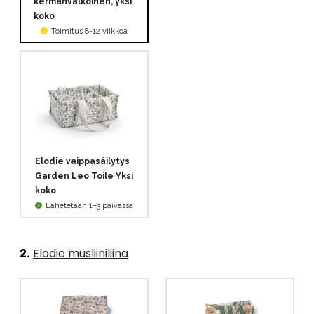
kermanvalkoinen, yksi
koko
Toimitus 8-12 viikkoa
Elodie vaippasäilytys
Garden Leo Toile Yksi
koko
Lähetetään 1–3 päivässä
2
.
Elodie musliiniliina