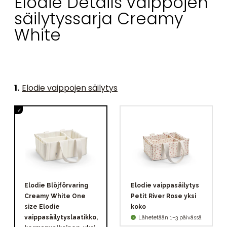
Elodie Details vaippojen
säilytyssarja Creamy
White
1
.
Elodie vaippojen säilytys
Elodie Blöjförvaring
Elodie vaippasäilytys
Creamy White One
Petit River Rose yksi
size Elodie
koko
vaippasäilytyslaatikko,
Lähetetään 1–3 päivässä