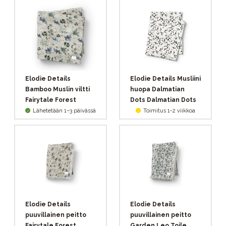
Elodie Details
Elodie Details Musliini
Bamboo Muslin viltti
huopa Dalmatian
Fairytale Forest
Dots Dalmatian Dots
Lähetetään 1–3 päivässä
Toimitus 1-2 viikkoa
Elodie Details
Elodie Details
puuvillainen peitto
puuvillainen peitto
Fairytale Forest
Garden Leo Toile