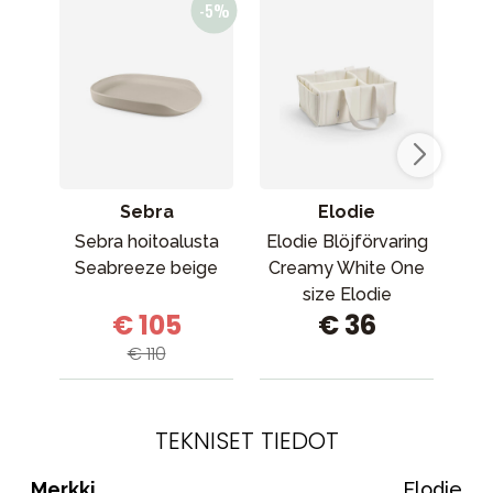
Sebra
Elodie
Sebra hoitoalusta
Elodie Blöjförvaring
Seabreeze beige
Creamy White One
Bab
size Elodie
€ 105
€ 36
vaippasäilytyslaatikko,
kermanvalkoinen,
€ 110
yksi koko
TEKNISET TIEDOT
Merkki
Elodie