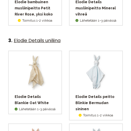
Elodie bambuinen
Elodie Details
musliinipeitto Petit
musliinipeitto Mineral
River Rose, yksi koko
vihreä
Toimitus 1-2 viikkoa
Lähetetään 1–3 päivässä
3
.
Elodie Details uniliina
Elodie Details
Elodie Details peitto
Blankie Oat White
Blinkie Bermudan
sininen
Lähetetään 1–3 päivässä
Toimitus 1-2 viikkoa