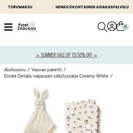
✓
TURVMAKSU
✓
HENKILÖKOHTAINEN ASIAKASPALVELU
VÅRT SORTIMENT
Uutisia
☼ SUMMER SALE UP TO 50% OFF ☼
Lastenvaunut
Lasten turvaistuimet
Aloitussivu
Vauvan paketti
Elodie Details vaippojen säilytyssarja Creamy White
Vauvan paketti
Lapsi & vauva
Lelut ja pelit
Äiti & Isä
Huonekalut & vuodevaatteet