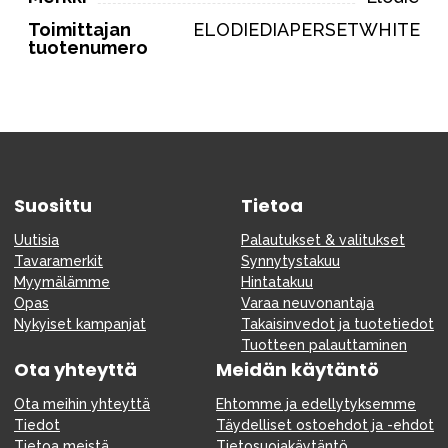
Toimittajan
ELODIEDIAPERSETWHITE
tuotenumero
Suosittu
Tietoa
Uutisia
Palautukset & valitukset
Tavaramerkit
Synnytystakuu
Myymälämme
Hintatakuu
Opas
Varaa neuvonantaja
Nykyiset kampanjat
Takaisinvedot ja tuotetiedot
Tuotteen palauttaminen
Ota yhteyttä
Meidän käytäntö
Ota meihin yhteyttä
Ehtomme ja edellytyksemme
Tiedot
Täydelliset ostoehdot ja -ehdot
Tietoa meistä
Tietosuojakäytäntö