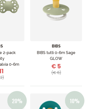
BS
BIBS
e 2-pack
BIBS tutti 0-6m Sage
nity
GLOW
alvia 0-6m
€ 5
11
(€ 6)
12)