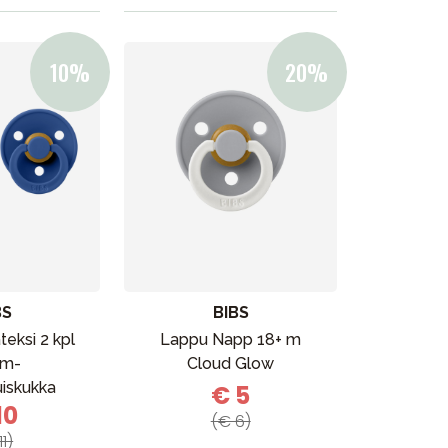
BS
BIBS
ateksi 2 kpl
Lappu Napp 18+ m
 m-
Cloud Glow
uiskukka
€ 5
10
(€ 6)
11)