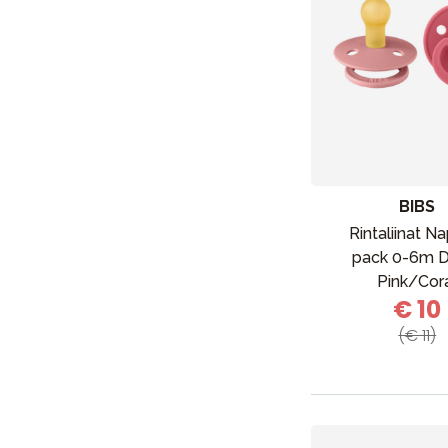
BIBS
Rintaliinat N
pack 0-6m D
Pink/Cor
€ 10
Uutisia
(€ 11)
Lastenvaunut
Lasten turvaistuimet
Vauvan paketti