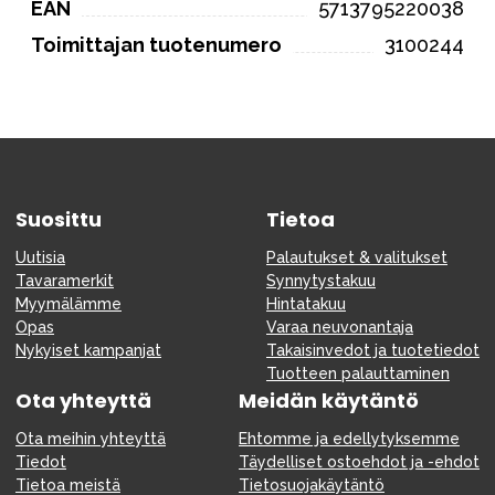
EAN
5713795220038
Toimittajan tuotenumero
3100244
Suosittu
Tietoa
Uutisia
Palautukset & valitukset
Tavaramerkit
Synnytystakuu
Myymälämme
Hintatakuu
Opas
Varaa neuvonantaja
Nykyiset kampanjat
Takaisinvedot ja tuotetiedot
Tuotteen palauttaminen
Ota yhteyttä
Meidän käytäntö
Ota meihin yhteyttä
Ehtomme ja edellytyksemme
Tiedot
Täydelliset ostoehdot ja -ehdot
Tietoa meistä
Tietosuojakäytäntö