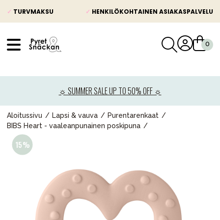
✓
TURVMAKSU
✓
HENKILÖKOHTAINEN ASIAKASPALVELU
VÅRT SORTIMENT
Uutisia
☼ SUMMER SALE UP TO 50% OFF ☼
Lastenvaunut
Lasten turvaistuimet
Aloitussivu
Lapsi & vauva
Purentarenkaat
BIBS Heart - vaaleanpunainen poskipuna
Vauvan paketti
Lapsi & vauva
Lelut ja pelit
Äiti & Isä
Huonekalut & vuodevaatteet