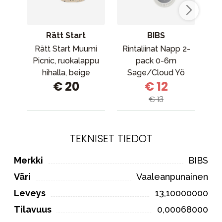
Rätt Start
BIBS
Rätt Start Muumi
Rintaliinat Napp 2-
B
Picnic, ruokalappu
pack 0-6m
hihalla, beige
Sage/Cloud Yö
€ 20
€ 12
€ 13
TEKNISET TIEDOT
Merkki
BIBS
Väri
Vaaleanpunainen
Leveys
13,10000000
Tilavuus
0,00068000