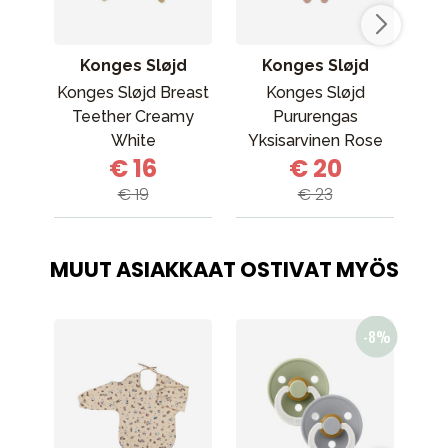
Konges Sløjd
Konges Sløjd
E
Konges Sløjd Breast
Konges Sløjd
E
Teether Creamy
Pururengas
sili
White
Yksisarvinen Rose
€ 16
€ 20
€ 19
€ 23
MUUT ASIAKKAAT OSTIVAT MYÖS