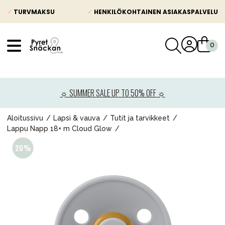
✓
TURVMAKSU
✓
HENKILÖKOHTAINEN ASIAKASPALVELU
VÅRT SORTIMENT
Uutisia
☼ SUMMER SALE UP TO 50% OFF ☼
Lastenvaunut
Lasten turvaistuimet
Aloitussivu
Lapsi & vauva
Tutit ja tarvikkeet
Lappu Napp 18+ m Cloud Glow
Vauvan paketti
Lapsi & vauva
Lelut ja pelit
Äiti & Isä
Huonekalut & vuodevaatteet