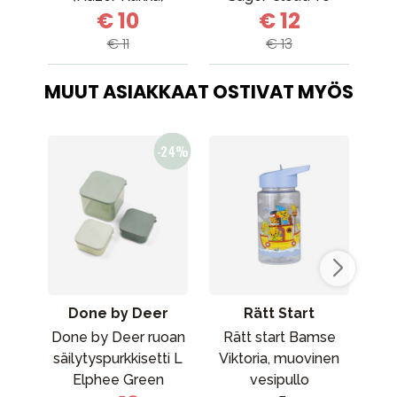
€ 10
€ 12
V
€ 11
€ 13
V
MUUT ASIAKKAAT OSTIVAT MYÖS
Done by Deer
Rätt Start
Done by Deer ruoan
Rätt start Bamse
B
säilytyspurkkisetti L
Viktoria, muovinen
Elphee Green
vesipullo