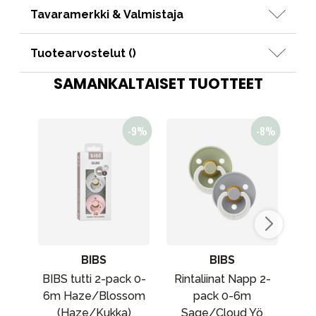
Tavaramerkki & Valmistaja
Tuotearvostelut (
)
SAMANKALTAISET TUOTTEET
BIBS
BIBS
BIBS tutti 2-pack 0-
Rintaliinat Napp 2-
Ri
6m Haze/Blossom
pack 0-6m
pac
(Haze/Kukka)
Sage/Cloud Yö