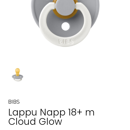
Tarvikkeet
Varaosat
Kampanjat
Lahjavinkkejä
Suosikit
Tavaramerkit
Aurinko ja uinti
Outlet
Opas
Ota meihin yhteyttä osoitteessa
BIBS
Lappu Napp 18+ m
Myymälämme
Cloud Glow