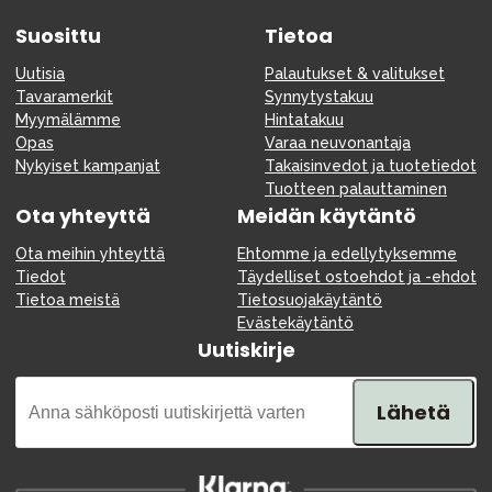
Suosittu
Tietoa
Uutisia
Palautukset & valitukset
Tavaramerkit
Synnytystakuu
Myymälämme
Hintatakuu
Opas
Varaa neuvonantaja
Nykyiset kampanjat
Takaisinvedot ja tuotetiedot
Tuotteen palauttaminen
Ota yhteyttä
Meidän käytäntö
Ota meihin yhteyttä
Ehtomme ja edellytyksemme
Tiedot
Täydelliset ostoehdot ja -ehdot
Tietoa meistä
Tietosuojakäytäntö
Evästekäytäntö
Uutiskirje
Lähetä