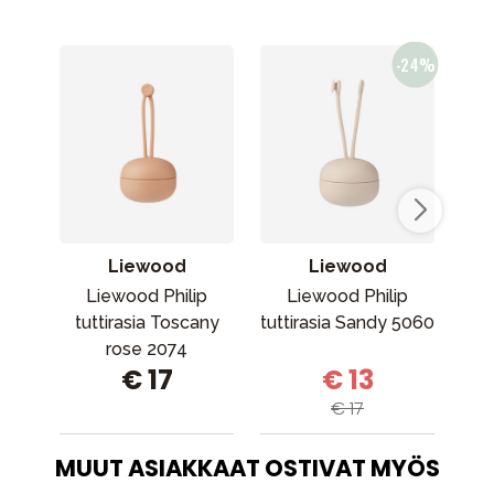
Liewood
Liewood
Liewood Philip
Liewood Philip
Ri
tuttirasia Toscany
tuttirasia Sandy 5060
pac
rose 2074
€ 17
€ 13
V
€ 17
V
MUUT ASIAKKAAT OSTIVAT MYÖS