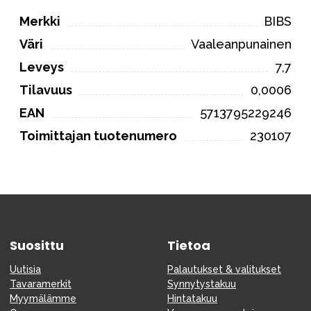
Merkki
BIBS
Väri
Vaaleanpunainen
Leveys
7,7
Tilavuus
0,0006
EAN
5713795229246
Toimittajan tuotenumero
230107
Suosittu
Tietoa
Uutisia
Palautukset & valitukset
Tavaramerkit
Synnytystakuu
Myymälämme
Hintatakuu