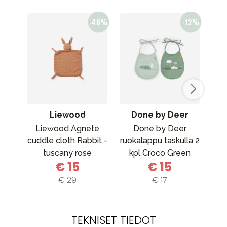
Liewood
Done by Deer
Liewood Agnete
Done by Deer
Don
cuddle cloth Rabbit -
ruokalappu taskulla 2
Bo
tuscany rose
kpl Croco Green
€ 15
€ 15
€ 29
€ 17
TEKNISET TIEDOT