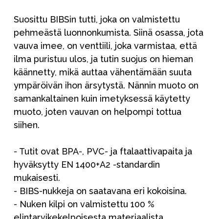
Suosittu BIBSin tutti, joka on valmistettu
pehmeästä luonnonkumista. Siinä osassa, jota
vauva imee, on venttiili, joka varmistaa, että
ilma puristuu ulos, ja tutin suojus on hieman
käännetty, mikä auttaa vähentämään suuta
ympäröivän ihon ärsytystä. Nännin muoto on
samankaltainen kuin imetyksessä käytetty
muoto, joten vauvan on helpompi tottua
siihen.
- Tutit ovat BPA-, PVC- ja ftalaattivapaita ja
hyväksytty EN 1400+A2 -standardin
mukaisesti.
- BIBS-nukkeja on saatavana eri kokoisina.
- Nuken kilpi on valmistettu 100 %
elintarvikekelpoisesta materiaalista,