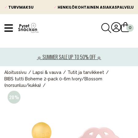
✓
TURVMAKSU
✓
HENKILÖKOHTAINEN ASIAKASPALVELU
VÅRT SORTIMENT
Uutisia
☼ SUMMER SALE UP TO 50% OFF ☼
Lastenvaunut
Lasten turvaistuimet
Aloitussivu
Lapsi & vauva
Tutit ja tarvikkeet
BIBS tutti Boheme 2-pack 0-6m Ivory/Blossom
Vauvan paketti
(norsunluu/kukka)
Lapsi & vauva
Lelut ja pelit
Äiti & Isä
Huonekalut & vuodevaatteet