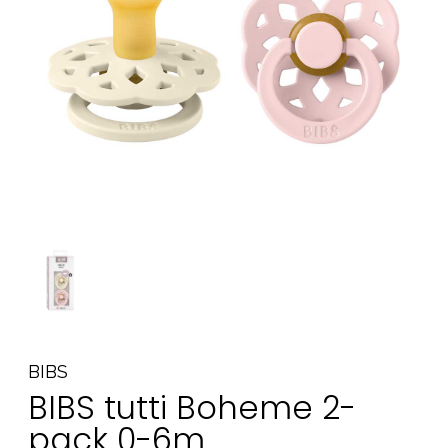
Tarvikkeet
Varaosat
Kampanjat
Lahjavinkkejä
Suosikit
Tavaramerkit
Aurinko ja uinti
Outlet
Opas
Ota meihin yhteyttä osoitteessa
BIBS
Myymälämme
BIBS tutti Boheme 2-
pack 0-6m