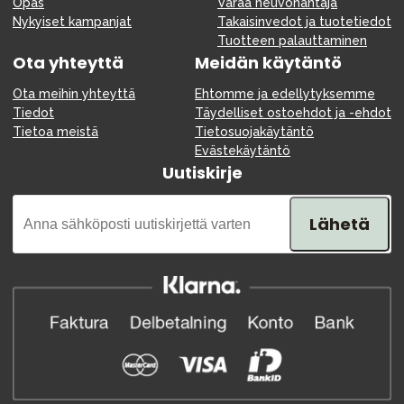
Opas
Varaa neuvonantaja
Nykyiset kampanjat
Takaisinvedot ja tuotetiedot
Tuotteen palauttaminen
Ota yhteyttä
Meidän käytäntö
Ota meihin yhteyttä
Ehtomme ja edellytyksemme
Tiedot
Täydelliset ostoehdot ja -ehdot
Tietoa meistä
Tietosuojakäytäntö
Evästekäytäntö
Uutiskirje
Lähetä