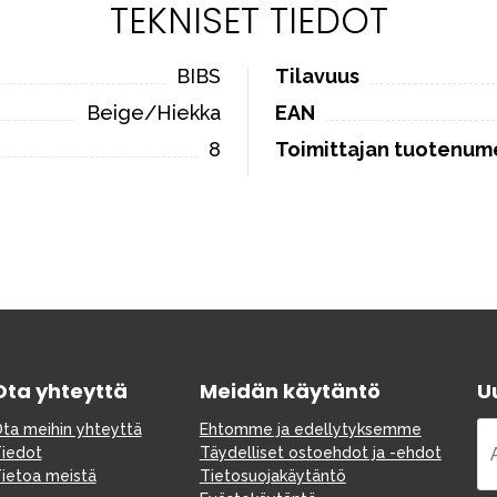
TEKNISET TIEDOT
BIBS
Tilavuus
Beige/Hiekka
EAN
8
Toimittajan tuotenum
Ota yhteyttä
Meidän käytäntö
Uu
ta meihin yhteyttä
Ehtomme ja edellytyksemme
iedot
Täydelliset ostoehdot ja -ehdot
ietoa meistä
Tietosuojakäytäntö