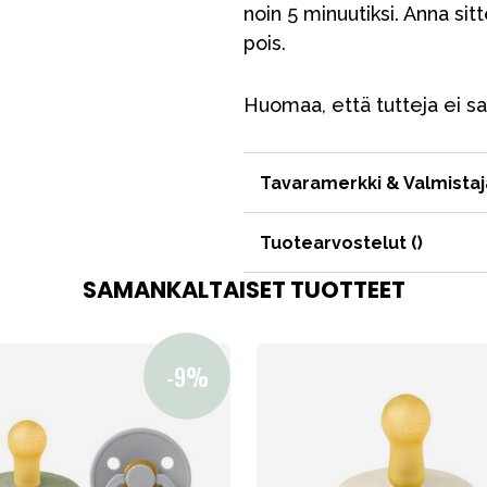
noin 5 minuutiksi. Anna sit
Huonekalut & vuodevaatteet
pois.
Tarvikkeet
Varaosat
Huomaa, että tutteja ei sa
Tavaramerkki & Valmistaj
Tuotearvostelut (
)
SAMANKALTAISET TUOTTEET
Outlet
Opas
Ota meihin yhteyttä osoitteessa