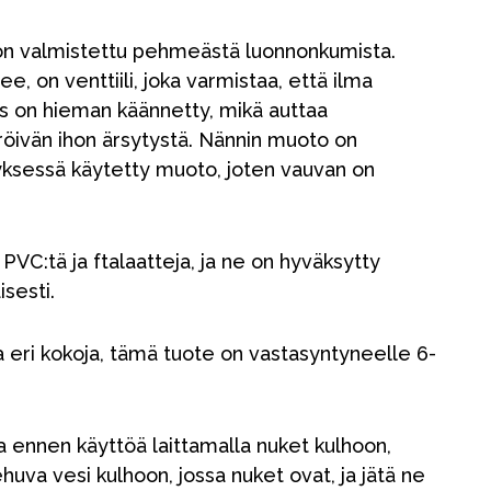
a on valmistettu pehmeästä luonnonkumista.
ee, on venttiili, joka varmistaa, että ilma
ojus on hieman käännetty, mikä auttaa
ivän ihon ärsytystä. Nännin muoto on
yksessä käytetty muoto, joten vauvan on
 PVC:tä ja ftalaatteja, ja ne on hyväksytty
sesti.
 eri kokoja, tämä tuote on vastasyntyneelle 6-
na ennen käyttöä laittamalla nuket kulhoon,
Kampanjat
huva vesi kulhoon, jossa nuket ovat, ja jätä ne