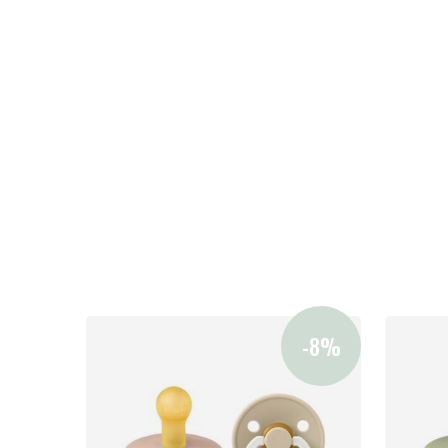
Lastenvaunut
Lasten turvaistuimet
Vauvan paketti
Lapsi & vauva
Lelut ja pelit
Aurinko ja uinti