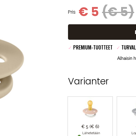
€ 5
(€ 5)
Pris
✓
PREMIUM-TUOTTEET
✓
TURVAL
Alhaisin 
Varianter
€ 5
(€ 6)
Lähetetään
Lo