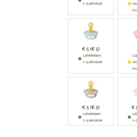
1–3 päivässä
va
juu
€ 5
(€ 5)
Lähetetään
Lo
1–3 päivässä
va
juu
€ 5
(€ 5)
€ 
Lähetetään
Lä
1–3 päivässä
1–