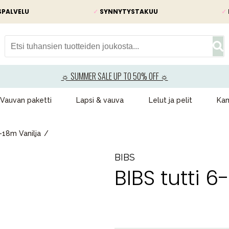
SPALVELU
✓
SYNNYTYSTAKUU
✓
☼ SUMMER SALE UP TO 50% OFF ☼
Vauvan paketti
Lapsi & vauva
Lelut ja pelit
Kam
6-18m Vanilja
BIBS
BIBS tutti 6