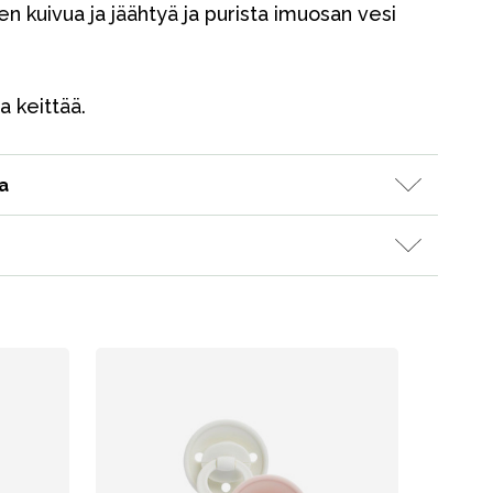
ten kuivua ja jäähtyä ja purista imuosan vesi
Lahjavinkkejä
Suosikit
Tavaramerkit
a keittää.
a
Myymälämme