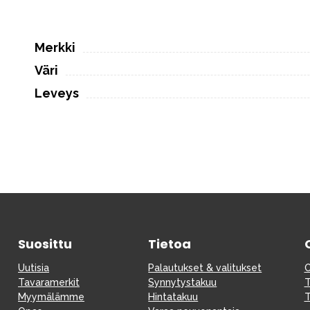
Merkki
Väri
Leveys
Suosittu
Tietoa
Uutisia
Palautukset & valitukset
O
Tavaramerkit
Synnytystakuu
T
Myymälämme
Hintatakuu
T