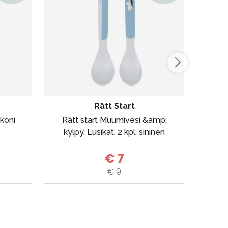
Rätt Start
ikoni
Rätt start Muumivesi &amp;
B
kylpy, Lusikat, 2 kpl, sininen
€ 7
€ 9