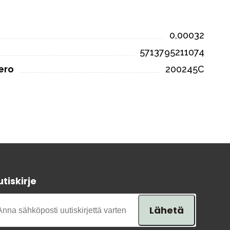
0,00032
5713795211074
ero
200245C
tiskirje
Lähetä