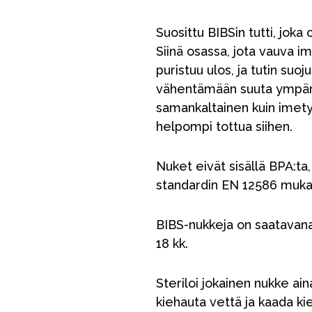
Suosittu BIBSin tutti, jok
Siinä osassa, jota vauva im
puristuu ulos, ja tutin su
vähentämään suuta ympärö
samankaltainen kuin imet
helpompi tottua siihen.
Nuket eivät sisällä BPA:ta,
standardin EN 12586 mukai
BIBS-nukkeja on saatavana
VÅRT SORTIMENT
18 kk.
Steriloi jokainen nukke ai
Äiti & Isä
kiehauta vettä ja kaada kie