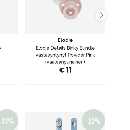
Elodie
y
Elodie Details Binky Bundle
El
vastasyntynyt Powder Pink
(vaaleanpunainen)
€ 11