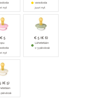
rastosta
varastosta
ri nyt
juuri nyt
€ 5
€ 5
(€ 6)
ppu
Lähetetään
rastosta
1–3 päivässä
ri nyt
5
(€ 5)
hetetään
3 päivässä