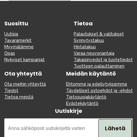
Tarvikkeet
Varaosat
Suosittu
Kampanjat
Tietoa
Lahjavinkkejä
Uutisia
Palautukset & valitukset
Tavaramerkit
Synnytystakuu
Suosikit
Myymälämme
Hintatakuu
Opas
Varaa neuvonantaja
Tavaramerkit
Nykyiset kampanjat
Takaisinvedot ja tuotetiedot
Tuotteen palauttaminen
Ota yhteyttä
Meidän käytäntö
Ota meihin yhteyttä
Ehtomme ja edellytyksemme
Aurinko ja uinti
Outlet
Opas
Tiedot
Täydelliset ostoehdot ja -ehdot
Tietoa meistä
Tietosuojakäytäntö
Ota meihin yhteyttä osoitteessa
Evästekäytäntö
Uutiskirje
Myymälämme
Lähetä