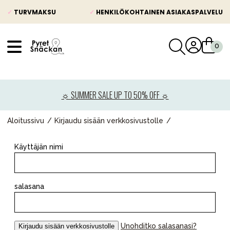
✓
TURVMAKSU
✓
HENKILÖKOHTAINEN ASIAKASPALVELU
VÅRT SORTIMENT
Uutisia
☼ SUMMER SALE UP TO 50% OFF ☼
Lastenvaunut
Lasten turvaistuimet
Aloitussivu
Kirjaudu sisään verkkosivustolle
Vauvan paketti
Käyttäjän nimi
Lapsi & vauva
Lelut ja pelit
salasana
Äiti & Isä
Huonekalut & vuodevaatteet
Unohditko salasanasi?