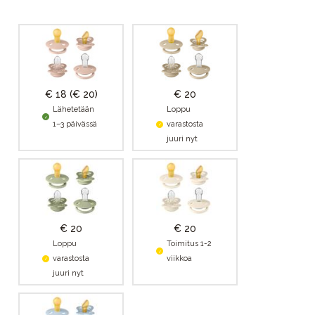
€ 18
(€ 20)
€ 20
Lähetetään
Loppu
1–3 päivässä
varastosta
juuri nyt
€ 20
€ 20
Loppu
Toimitus 1-2
varastosta
viikkoa
juuri nyt