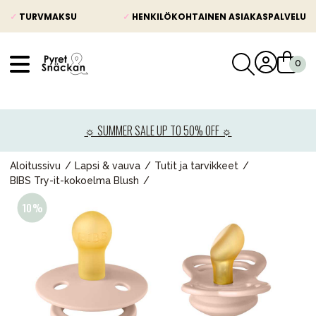
✓
TURVMAKSU
✓
HENKILÖKOHTAINEN ASIAKASPALVELU
VÅRT SORTIMENT
Uutisia
☼ SUMMER SALE UP TO 50% OFF ☼
Lastenvaunut
Lasten turvaistuimet
Aloitussivu
Lapsi & vauva
Tutit ja tarvikkeet
BIBS Try-it-kokoelma Blush
Vauvan paketti
Lapsi & vauva
Lelut ja pelit
Äiti & Isä
Huonekalut & vuodevaatteet