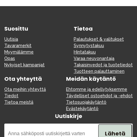
Suosittu
Tietoa
Uutisia
Palautukset & valitukset
Tavaramerkit
Synnytystakuu
Myymälämme
Hintatakuu
Opas
Varaa neuvonantaja
Nykyiset kampanjat
Takaisinvedot ja tuotetiedot
Tuotteen palauttaminen
Ota yhteyttä
Meidän käytäntö
Ota meihin yhteyttä
Ehtomme ja edellytyksemme
Tiedot
Täydelliset ostoehdot ja -ehdot
Tietoa meistä
Tietosuojakäytäntö
Evästekäytäntö
Uutiskirje
Lähetä