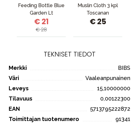
Feeding Bottle Blue
Muslin Cloth 3 kpl
Garden Lt
Toscanan
€ 21
€ 25
Placement
ruususekoitus
€ 28
TEKNISET TIEDOT
Merkki
BIBS
Väri
Vaaleanpunainen
Leveys
15,10000000
Tilavuus
0,00122300
EAN
5713795222872
Toimittajan tuotenumero
91341