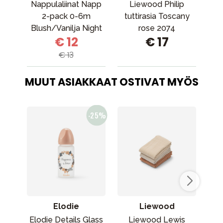
Nappulaliinat Napp
Liewood Philip
Ri
2-pack 0-6m
tuttirasia Toscany
pac
Blush/Vanilja Night
rose 2074
€ 12
€ 17
V
€ 13
V
MUUT ASIAKKAAT OSTIVAT MYÖS
Elodie
Liewood
Elodie Details Glass
Liewood Lewis
B