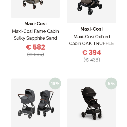
Tarvikkeet
Varaosat
Kampanjat
Maxi-Cosi
Maxi-Cosi
Lahjavinkkejä
Maxi-Cosi Fame Cabin
Maxi-Cosi Oxford
Sulky Sapphire Sand
Suosikit
Cabin OAK TRUFFLE
€ 582
€ 394
Tavaramerkit
(€ 685)
(€ 438)
Aurinko ja uinti
Outlet
Opas
Ota meihin yhteyttä osoitteessa
Myymälämme