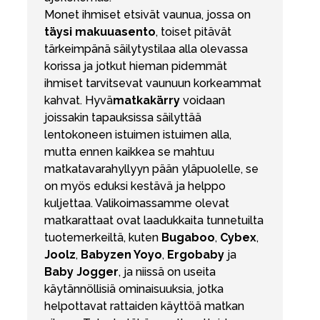
Monet ihmiset etsivät vaunua, jossa on
täysi makuuasento
, toiset pitävät
tärkeimpänä säilytystilaa alla olevassa
korissa ja jotkut hieman pidemmät
ihmiset tarvitsevat vaunuun korkeammat
kahvat. Hyvä
matkakärry
voidaan
joissakin tapauksissa säilyttää
lentokoneen istuimen istuimen alla,
mutta ennen kaikkea se mahtuu
matkatavarahyllyyn pään yläpuolelle, se
on myös eduksi kestävä ja helppo
kuljettaa. Valikoimassamme olevat
matkarattaat ovat laadukkaita tunnetuilta
tuotemerkeiltä, kuten
Bugaboo
,
Cybex
,
Joolz
,
Babyzen Yoyo
,
Ergobaby
ja
Baby Jogger
, ja niissä on useita
käytännöllisiä ominaisuuksia, jotka
helpottavat rattaiden käyttöä matkan