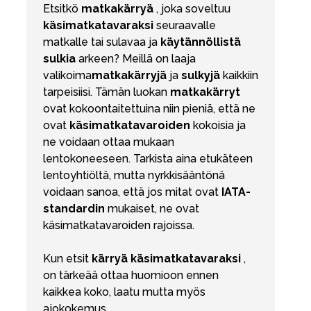
Etsitkö
matkakärryä
, joka soveltuu
käsimatkatavaraksi
seuraavalle
matkalle tai sulavaa ja
käytännöllistä
sulkia
arkeen? Meillä on laaja
valikoima
matkakärryjä
ja
sulkyjä
kaikkiin
tarpeisiisi. Tämän luokan
matkakärryt
ovat kokoontaitettuina niin pieniä, että ne
ovat
käsimatkatavaroiden
kokoisia ja
ne voidaan ottaa mukaan
lentokoneeseen. Tarkista aina etukäteen
lentoyhtiöltä, mutta nyrkkisääntönä
voidaan sanoa, että jos mitat ovat
IATA-
standardin
mukaiset, ne ovat
käsimatkatavaroiden rajoissa.
Kun etsit
kärryä
käsimatkatavaraksi
,
on tärkeää ottaa huomioon ennen
kaikkea koko, laatu mutta myös
ajokokemus.