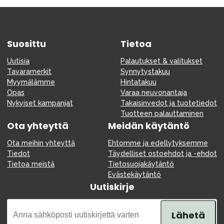
Suosittu
Tietoa
Uutisia
Palautukset & valitukset
Tavaramerkit
Synnytystakuu
Myymälämme
Hintatakuu
Opas
Varaa neuvonantaja
Nykyiset kampanjat
Takaisinvedot ja tuotetiedot
Tuotteen palauttaminen
Ota yhteyttä
Meidän käytäntö
Ota meihin yhteyttä
Ehtomme ja edellytyksemme
Tiedot
Täydelliset ostoehdot ja -ehdot
Tietoa meistä
Tietosuojakäytäntö
Evästekäytäntö
Uutiskirje
Lähetä