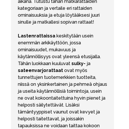
aikana. Tutustu tähän matkarattaiden
kategoriaan ja vertaile eri rattaiden
ominaisuuksia ja etuja löytääksesi juuri
sinulle ja matkallesi sopivan rattaat!
Lastenrattaissa
keskitytään usein
enemmän arkikäyttöön, jossa
ominaisuudet, mukavuus ja
käytännöllisyys ovat yleensä etusijalla.
Tähän luokkaan kuuluvat
sulky-
ja
sateenvarjorattaat
ovat myös
tunnettujen tuotemerkkien tuotteita,
niissä on yksinkertainen ja pehmeä ohjaus
ja useita käytännöllisiä toimintoja, usein
ne ovat kokoontaitettuina hyvin pienet ja
helposti säilytettävät. Lisäksi
tämäntyyppiset vaunut ovat kevyet ja
helposti taitettavat, ja joissakin
tapauksissa ne voidaan taittaa kokoon