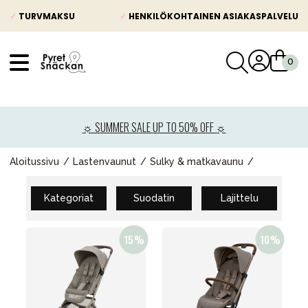
✓
TURVMAKSU
✓
HENKILÖKOHTAINEN ASIAKASPALVELU
VÅRT SORTIMENT
Uutisia
☼ SUMMER SALE UP TO 50% OFF ☼
Lastenvaunut
Lasten turvaistuimet
Aloitussivu
Lastenvaunut
Sulky & matkavaunu
Vauvan paketti
Kategoriat
Suodatin
Lajittelu
Lapsi & vauva
Lelut ja pelit
Äiti & Isä
Huonekalut & vuodevaatteet