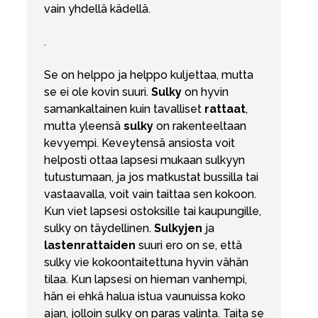
vain yhdellä kädellä.
.
Se on helppo ja helppo kuljettaa, mutta
se ei ole kovin suuri.
Sulky
on hyvin
samankaltainen kuin tavalliset
rattaat
,
mutta yleensä
sulky
on rakenteeltaan
kevyempi. Keveytensä ansiosta voit
helposti ottaa lapsesi mukaan sulkyyn
tutustumaan, ja jos matkustat bussilla tai
vastaavalla, voit vain taittaa sen kokoon.
Kun viet lapsesi ostoksille tai kaupungille,
sulky on täydellinen.
Sulkyjen
ja
lastenrattaiden
suuri ero on se, että
sulky vie kokoontaitettuna hyvin vähän
tilaa. Kun lapsesi on hieman vanhempi,
hän ei ehkä halua istua vaunuissa koko
ajan, jolloin sulky on paras valinta. Taita se