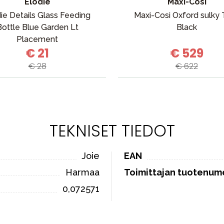
Elodie
Maxi-Cosi
ie Details Glass Feeding
Maxi-Cosi Oxford sulky T
Bottle Blue Garden Lt
Black
Placement
€ 21
€ 529
€ 28
€ 622
TEKNISET TIEDOT
Joie
EAN
Harmaa
Toimittajan tuotenum
0,072571