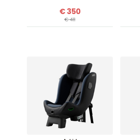
€ 350
€ 411