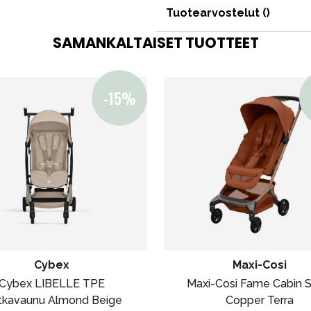
Outlet
Opas
Ota meihin yhteyttä osoitteessa
Tuotearvostelut (
)
SAMANKALTAISET TUOTTEET
Cybex
Maxi-Cosi
Cybex LIBELLE TPE
Maxi-Cosi Fame Cabin S
kavaunu Almond Beige
Copper Terra