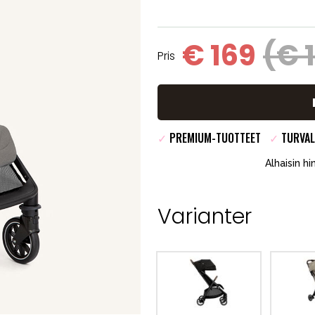
€ 169
(€ 
Pris
✓
PREMIUM-TUOTTEET
✓
TURVAL
Alhaisin h
Varianter