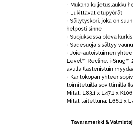
- Mukana kuljetuslaukku h
VÅRT SORTIMENT
- Lukittavat etupyörät
- Säilytyskori, joka on suun
helposti sinne
Äiti & Isä
- Suojuksessa oleva kurkist
Huonekalut & vuodevaatteet
- Sadesuoja sisältyy vaun
Tarvikkeet
- Joie-autoistuimen yhte
Level™ Recline, i-Snug™ 2
Varaosat
avulla (lastenistuin myydä
- Kantokopan yhteensopiv
toimitetuilla sovittimilla
Mitat: L83,1 x L47,1 x K10
Mitat taitettuna: L66.1 x L
Tavaramerkki & Valmistaj