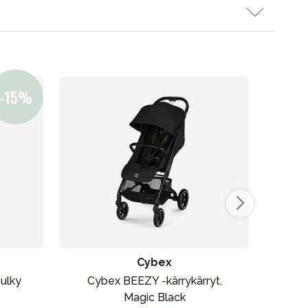
Myymälämme
Cybex
ulky
Cybex BEEZY -kärrykärryt,
Be
Magic Black
r