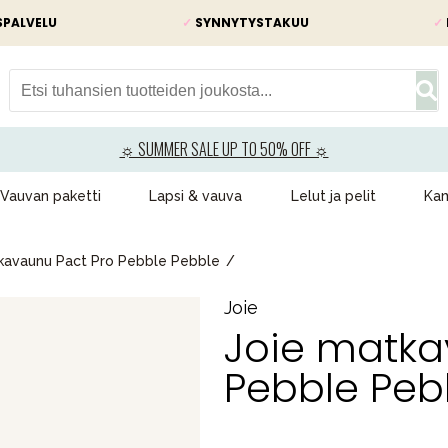
SPALVELU
✓
SYNNYTYSTAKUU
✓
☼ SUMMER SALE UP TO 50% OFF ☼
Vauvan paketti
Lapsi & vauva
Lelut ja pelit
Kam
kavaunu Pact Pro Pebble Pebble
Joie
Joie matka
Pebble Peb