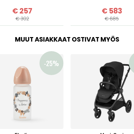
€ 257
€ 583
€ 302
€ 685
MUUT ASIAKKAAT OSTIVAT MYÖS