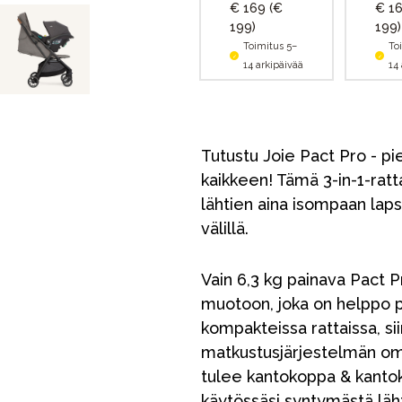
€ 169
(€
€ 1
199)
199)
Toimitus 5–
To
14 arkipäivää
14
Tutustu Joie Pact Pro - p
kaikkeen! Tämä 3-in-1-ratt
lähtien aina isompaan lapsee
välillä.
Vain 6,3 kg painava Pact P
muotoon, joka on helppo pa
kompakteissa rattaissa, sii
matkustusjärjestelmän omi
tulee kantokoppa & kantok
käytössäsi syntymästä läh