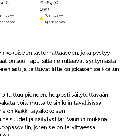
69
(€
€ 169
(€
199)
imitus 5–
Toimitus 5–
 arkipäivää
14 arkipäivää
ienikokoiseen lastenrattaaseen, joka pystyy
aat on suuri apu, sillä ne rullaavat syntymästä
n asti ja taittuvat litteiksi jokaisen seikkailun
ro taittuu pieneen, helposti säilytettävään
kata pois; mutta toisin kuin tavallisissa
nä on kaikki täysikokoisen
naisuudet ja säilytystilat. Vaunun mukana
oppasovitin, joten se on tarvittaessa
tien.