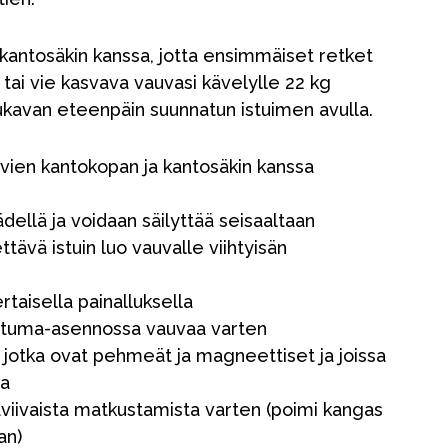
 kantosäkin kanssa, jotta ensimmäiset retket
, tai vie kasvava vauvasi kävelylle 22 kg
kavan eteenpäin suunnatun istuimen avulla.
ivien kantokopan ja kantosäkin kanssa
dellä ja voidaan säilyttää seisaaltaan
tävä istuin luo vauvalle viihtyisän
ertaisella painalluksella
istuma-asennossa vauvaa varten
, jotka ovat pehmeät ja magneettiset ja joissa
ta
taviivaista matkustamista varten (poimi kangas
an)