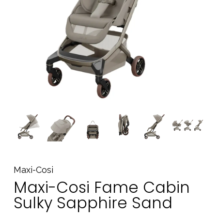
Tarvikkeet
Varaosat
Kampanjat
Lahjavinkkejä
Suosikit
Tavaramerkit
Aurinko ja uinti
Outlet
Opas
Ota meihin yhteyttä osoitteessa
Maxi-Cosi
Maxi-Cosi Fame Cabin
Myymälämme
Sulky Sapphire Sand