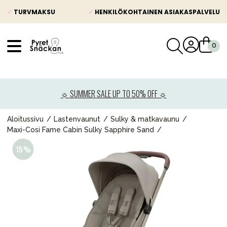
✓
TURVMAKSU
✓
HENKILÖKOHTAINEN ASIAKASPALVELU
VÅRT SORTIMENT
Uutisia
☼ SUMMER SALE UP TO 50% OFF ☼
Lastenvaunut
Lasten turvaistuimet
Aloitussivu
Lastenvaunut
Sulky & matkavaunu
Maxi-Cosi Fame Cabin Sulky Sapphire Sand
Vauvan paketti
Lapsi & vauva
Lelut ja pelit
Äiti & Isä
Huonekalut & vuodevaatteet