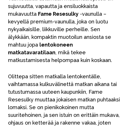
sujuvuutta, vapautta ja ensiluokkaista
mukavuutta
Fame Resesulky
-vaunulla –
kevyellä premium-vaunulla, joka on luotu
nykyaikaisille, liikkuville perheille. Sen
älykkään, kompaktin muotoilun ansiosta se
mahtuu jopa
lentokoneen
matkatavaratilaan
, mikä tekee
matkustamisesta helpompaa kuin koskaan.
Olittepa sitten matkalla lentokentälle,
vaihtamassa kulkuvälinettä matkan aikana tai
tutustumassa uuteen kaupunkiin, Fame
Resesulky muuttaa jokaisen matkan puhtaaksi
lomaksi. Se on pienikokoinen mutta
suuritehoinen, ja sen istuin on erittäin mukava,
ohjaus on ketterää ja rakenne vakaa, joten