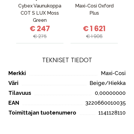
Cybex Vaunukoppa
Maxi-Cosi Oxford
C
COT S LUX Moss
Plus
Green
€ 247
€ 1 621
€ 275
€ 1 906
TEKNISET TIEDOT
Merkki
Maxi-Cosi
Väri
Beige/Hiekka
Tilavuus
0,00000000
EAN
3220660010035
Toimittajan tuotenumero
1141128110