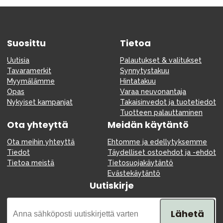
Suosittu
Tietoa
Uutisia
Palautukset & valitukset
Tavaramerkit
Synnytystakuu
Myymälämme
Hintatakuu
Opas
Varaa neuvonantaja
Nykyiset kampanjat
Takaisinvedot ja tuotetiedot
Tuotteen palauttaminen
Ota yhteyttä
Meidän käytäntö
Ota meihin yhteyttä
Ehtomme ja edellytyksemme
Tiedot
Täydelliset ostoehdot ja -ehdot
Tietoa meistä
Tietosuojakäytäntö
Evästekäytäntö
Uutiskirje
Lähetä