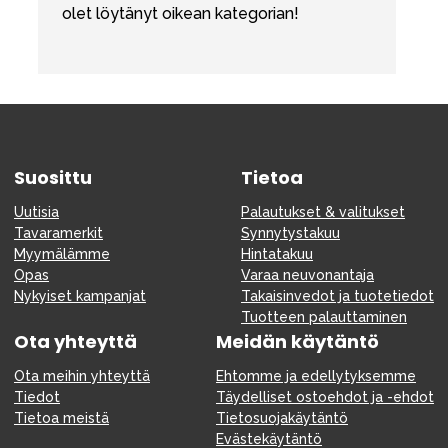
olet löytänyt oikean kategorian!
Suosittu
Tietoa
Uutisia
Palautukset & valitukset
Tavaramerkit
Synnytystakuu
Myymälämme
Hintatakuu
Opas
Varaa neuvonantaja
Nykyiset kampanjat
Takaisinvedot ja tuotetiedot
Tuotteen palauttaminen
Ota yhteyttä
Meidän käytäntö
Ota meihin yhteyttä
Ehtomme ja edellytyksemme
Tiedot
Täydelliset ostoehdot ja -ehdot
Tietoa meistä
Tietosuojakäytäntö
Evästekäytäntö