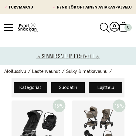
✓
TURVMAKSU
✓
HENKILÖKOHTAINEN ASIAKASPALVELU
VÅRT SORTIMENT
Uutisia
☼ SUMMER SALE UP TO 50% OFF ☼
Lastenvaunut
Lasten turvaistuimet
Aloitussivu
Lastenvaunut
Sulky & matkavaunu
Vauvan paketti
Kategoriat
Suodatin
Lajittelu
Lapsi & vauva
Lelut ja pelit
Äiti & Isä
Huonekalut & vuodevaatteet