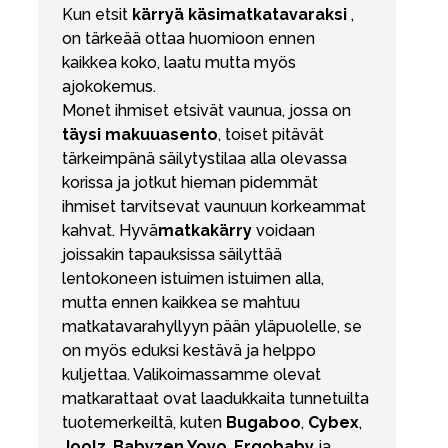
Kun etsit
kärryä
käsimatkatavaraksi
,
on tärkeää ottaa huomioon ennen
kaikkea koko, laatu mutta myös
ajokokemus.
Monet ihmiset etsivät vaunua, jossa on
täysi makuuasento
, toiset pitävät
tärkeimpänä säilytystilaa alla olevassa
korissa ja jotkut hieman pidemmät
ihmiset tarvitsevat vaunuun korkeammat
kahvat. Hyvä
matkakärry
voidaan
joissakin tapauksissa säilyttää
lentokoneen istuimen istuimen alla,
mutta ennen kaikkea se mahtuu
matkatavarahyllyyn pään yläpuolelle, se
on myös eduksi kestävä ja helppo
kuljettaa. Valikoimassamme olevat
matkarattaat ovat laadukkaita tunnetuilta
tuotemerkeiltä, kuten
Bugaboo
,
Cybex
,
Joolz
,
Babyzen Yoyo
,
Ergobaby
ja