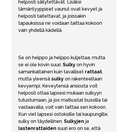
helposti säilytettävät. Lisäksi
tämäntyyppiset vaunut ovat kevyet ja
helposti taitettavat, ja joissakin
tapauksissa ne voidaan taittaa kokoon
vain yhdellä kädellä.
.
Se on helppo ja helppo kuljettaa, mutta
se ei ole kovin suuri.
Sulky
on hyvin
samankaltainen kuin tavalliset
rattaat
,
mutta yleensä
sulky
on rakenteeltaan
kevyempi. Keveytensä ansiosta voit
helposti ottaa lapsesi mukaan sulkyyn
tutustumaan, ja jos matkustat bussilla tai
vastaavalla, voit vain taittaa sen kokoon.
Kun viet lapsesi ostoksille tai kaupungille,
sulky on täydellinen.
Sulkyjen
ja
lastenrattaiden
suuri ero on se, että