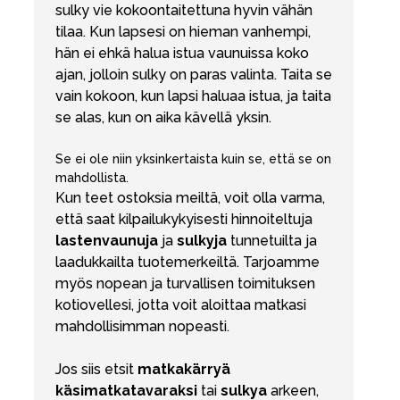
sulky vie kokoontaitettuna hyvin vähän
tilaa. Kun lapsesi on hieman vanhempi,
hän ei ehkä halua istua vaunuissa koko
ajan, jolloin sulky on paras valinta. Taita se
vain kokoon, kun lapsi haluaa istua, ja taita
se alas, kun on aika kävellä yksin.
Se ei ole niin yksinkertaista kuin se, että se on
mahdollista.
Kun teet ostoksia meiltä, voit olla varma,
että saat kilpailukykyisesti hinnoiteltuja
lastenvaunuja
ja
sulkyja
tunnetuilta ja
laadukkailta tuotemerkeiltä. Tarjoamme
myös nopean ja turvallisen toimituksen
kotiovellesi, jotta voit aloittaa matkasi
mahdollisimman nopeasti.
Jos siis etsit
matkakärryä
käsimatkatavaraksi
tai
sulkya
arkeen,