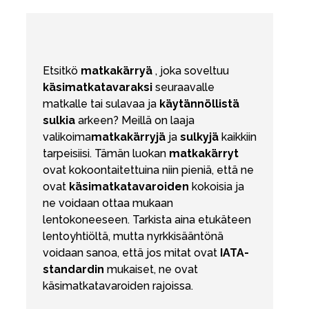
Etsitkö
matkakärryä
, joka soveltuu
käsimatkatavaraksi
seuraavalle
matkalle tai sulavaa ja
käytännöllistä
sulkia
arkeen? Meillä on laaja
valikoima
matkakärryjä
ja
sulkyjä
kaikkiin
tarpeisiisi. Tämän luokan
matkakärryt
ovat kokoontaitettuina niin pieniä, että ne
ovat
käsimatkatavaroiden
kokoisia ja
ne voidaan ottaa mukaan
lentokoneeseen. Tarkista aina etukäteen
lentoyhtiöltä, mutta nyrkkisääntönä
voidaan sanoa, että jos mitat ovat
IATA-
standardin
mukaiset, ne ovat
käsimatkatavaroiden rajoissa.