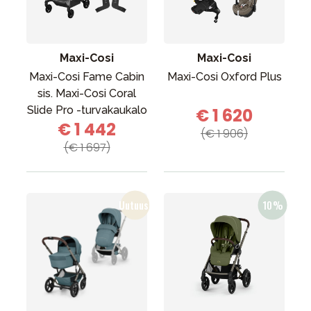
Tarvikkeet
Varaosat
Kampanjat
Maxi-Cosi
Maxi-Cosi
Lahjavinkkejä
Maxi-Cosi Fame Cabin
Maxi-Cosi Oxford Plus
sis. Maxi-Cosi Coral
Suosikit
Slide Pro -turvakaukalo
€ 1 620
€ 1 442
Tavaramerkit
(€ 1 906)
(€ 1 697)
Aurinko ja uinti
Outlet
Opas
Ota meihin yhteyttä osoitteessa
Myymälämme