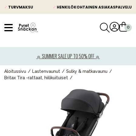
✓
TURVMAKSU
✓
HENKILÖKOHTAINEN ASIAKASPALVELU
VÅRT SORTIMENT
Uutisia
☼ SUMMER SALE UP TO 50% OFF ☼
Lastenvaunut
Lasten turvaistuimet
Aloitussivu
Lastenvaunut
Sulky & matkavaunu
Britax Tira -rattaat, hiilikuituiset
Vauvan paketti
Lapsi & vauva
Lelut ja pelit
Äiti & Isä
Huonekalut & vuodevaatteet