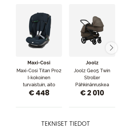
Maxi-Cosi
Joolz
V
Maxi-Cosi Titan Pro2
Joolz Geo5 Twin
Vin
I-kokoinen
Stroller
turvaistuin, aito
Pähkinänruskea
ra
€ 448
€ 2 010
sininen
(ra
TEKNISET TIEDOT