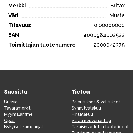
Merkki
Britax
Väri
Musta
Tilavuus
0,00000000
EAN
4000984002522
Toimittajan tuotenumero
2000042375
Suosittu
Tietoa
Uutisia
Palautukset & valitukset
Tavaramerkit
Synnytystakuu
Myymälämme
Hintatakuu
Opas
Varaa neuvonantaja
Nykyiset kampanjat
Takaisinvedot ja tuotetiedot