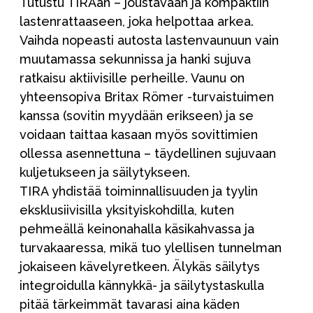
Tutustu TIRAan – joustavaan ja kompaktiin
lastenrattaaseen, joka helpottaa arkea.
Vaihda nopeasti autosta lastenvaunuun vain
muutamassa sekunnissa ja hanki sujuva
ratkaisu aktiivisille perheille. Vaunu on
yhteensopiva Britax Römer -turvaistuimen
kanssa (sovitin myydään erikseen) ja se
voidaan taittaa kasaan myös sovittimien
ollessa asennettuna – täydellinen sujuvaan
kuljetukseen ja säilytykseen.
TIRA yhdistää toiminnallisuuden ja tyylin
eksklusiivisilla yksityiskohdilla, kuten
pehmeällä keinonahalla käsikahvassa ja
turvakaaressa, mikä tuo ylellisen tunnelman
jokaiseen kävelyretkeen. Älykäs säilytys
integroidulla kännykkä- ja säilytystaskulla
pitää tärkeimmät tavarasi aina käden