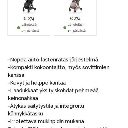
€ 274
€ 274
Lähetetään
Lähetetään
1–3 päivässä
1–3 päivässä
-Nopea auto-lastenratas-järjestelmä
-Kompakti kokoontaitto, myös sovittimien
kanssa
-Kevyt ja helppo kantaa
-Laadukkaat yksityiskohdat pehmeää
keinonahkaa
-Älykäs säilytystila ja integroitu
kännykkätasku
-Irrotettava mukinpidin mukana