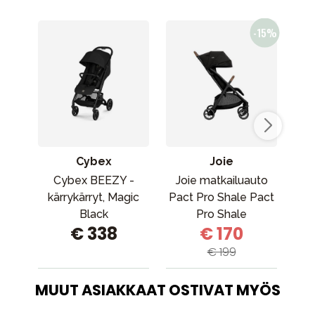
Cybex
Joie
Cybex BEEZY -
Joie matkailuauto
kärrykärryt, Magic
Pact Pro Shale Pact
mat
Black
Pro Shale
€ 338
€ 170
€ 199
MUUT ASIAKKAAT OSTIVAT MYÖS