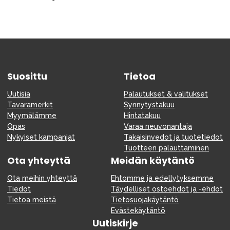
Suosittu
Tietoa
Uutisia
Palautukset & valitukset
Tavaramerkit
Synnytystakuu
Myymälämme
Hintatakuu
Opas
Varaa neuvonantaja
Nykyiset kampanjat
Takaisinvedot ja tuotetiedot
Tuotteen palauttaminen
Ota yhteyttä
Meidän käytäntö
Ota meihin yhteyttä
Ehtomme ja edellytyksemme
Tiedot
Täydelliset ostoehdot ja -ehdot
Tietoa meistä
Tietosuojakäytäntö
Evästekäytäntö
Uutiskirje