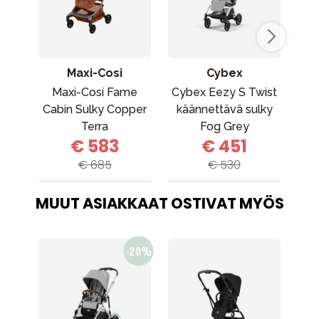
Maxi-Cosi
Cybex
Maxi-Cosi Fame
Cybex Eezy S Twist
Jo
Cabin Sulky Copper
käännettävä sulky
Pac
Terra
Fog Grey
€ 583
€ 451
€ 685
€ 530
MUUT ASIAKKAAT OSTIVAT MYÖS