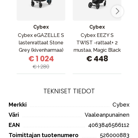
Cybex
Cybex
Cybex eGAZELLE S
Cybex EEZY S
Cy
lastenrattaat Stone
TWIST -rattaat+ 2
C
Grey (kivenharmaa)
mustaa, Magic Black
€ 1 024
€ 448
€ 1 280
TEKNISET TIEDOT
Merkki
Cybex
Väri
Vaaleanpunainen
EAN
4063846566112
Toimittajan tuotenumero
526000883