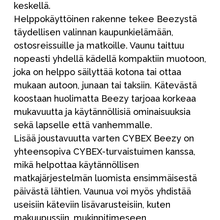
keskellä.
Helppokäyttöinen rakenne tekee Beezystä
täydellisen valinnan kaupunkielämään,
ostosreissuille ja matkoille. Vaunu taittuu
nopeasti yhdellä kädellä kompaktiin muotoon,
joka on helppo säilyttää kotona tai ottaa
mukaan autoon, junaan tai taksiin. Kätevästä
koostaan huolimatta Beezy tarjoaa korkeaa
mukavuutta ja käytännöllisiä ominaisuuksia
sekä lapselle että vanhemmalle.
Lisää joustavuutta varten CYBEX Beezy on
yhteensopiva CYBEX-turvaistuimen kanssa,
mikä helpottaa käytännöllisen
matkajärjestelmän luomista ensimmäisestä
päivästä lähtien. Vaunua voi myös yhdistää
useisiin käteviin lisävarusteisiin, kuten
makuupussiin, mukinpitimeseen,