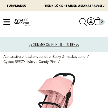
✓
TURVMAKSU
✓
HENKILÖKOHTAINEN ASIAKASPALVELU
VÅRT SORTIMENT
Uutisia
☼ SUMMER SALE UP TO 50% OFF ☼
Lastenvaunut
Lasten turvaistuimet
Aloitussivu
Lastenvaunut
Sulky & matkavaunu
Cybex BEEZY -kärryt, Candy Pink
Vauvan paketti
Lapsi & vauva
Lelut ja pelit
Äiti & Isä
Huonekalut & vuodevaatteet