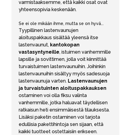
varmistaaksemme, että kaikki osat ovat
yhteensopivia keskenään.
Se ei ole mikään ihme, mutta se on hyvä...
Tyypillinen lastenvaunujen
aloituspakkaus sisältää yleensä itse
lastenvaunut,
kantokopan
vastasyntyneille
, istuimen vanhemmille
lapsille ja sovittimen, jolla voit kiinnittää
turvaistuimen lastenvaunuihin. Joihinkin
lastenvaunuihin sisältyy myös sadesuoja
lastenvaunuja varten.
Lastenvaunujen
ja turvaistuinten aloituspakkauksen
ostaminen voi olla fiksu valinta
vanhemmille, jotka haluavat täydellisen
ratkaisun heti ensimmäisestä tilauksesta.
Lisäksi paketin ostaminen voi tarjota
edullisia pakettihintoja sen sijaan, että
kaikki tuotteet ostettaisiin erikseen.