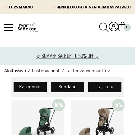
✓
TURVMAKSU
✓
HENKILÖKOHTAINEN ASIAKASPALVELU
VÅRT SORTIMENT
Uutisia
☼ SUMMER SALE UP TO 50% OFF ☼
Lastenvaunut
Lasten turvaistuimet
Aloitussivu
Lastenvaunut
Lastenvaunupaketti
Vauvan paketti
Kategoriat
Suodatin
Lajittelu
Lapsi & vauva
Lelut ja pelit
Äiti & Isä
Huonekalut & vuodevaatteet