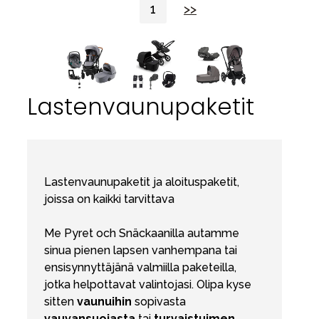
1
>>
Lastenvaunupaketit
Lastenvaunupaketit ja aloituspaketit,
joissa on kaikki tarvittava
Me Pyret och Snäckaanilla autamme
sinua pienen lapsen vanhempana tai
ensisynnyttäjänä valmiilla paketeilla,
jotka helpottavat valintojasi. Olipa kyse
sitten
vaunuihin
sopivasta
vauvansuojasta
tai
turvaistuimen