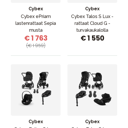
Cybex
Cybex
Cybex ePriam
Cybex Talos S Lux -
lastenrattaat Sepia
rattaat Cloud G -
musta
turvakaukalolla
€ 1 763
€ 1 550
(€ 1 959)
Cybex
Cybex