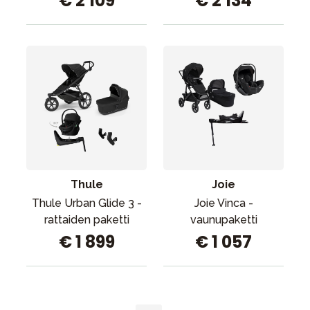
€ 2 109
€ 2 134
Thule
Joie
Thule Urban Glide 3 -
Joie Vinca -
rattaiden paketti
vaunupaketti
€ 1 899
€ 1 057