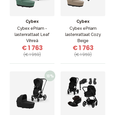
Tarvikkeet
Varaosat
Kampanjat
Cybex
Cybex
Lahjavinkkejä
Cybex ePriam -
Cybex ePriam
lastenrattaat Leaf
lastenrattaat Cozy
Suosikit
Vihreä
Beige
€ 1 763
€ 1 763
Tavaramerkit
(€ 1 959)
(€ 1 959)
Aurinko ja uinti
Outlet
Opas
Ota meihin yhteyttä osoitteessa
Myymälämme