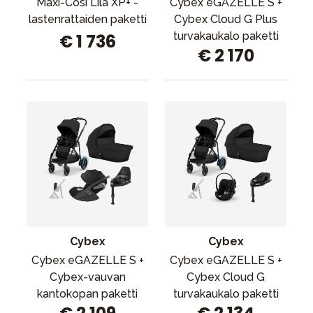
Maxi-Cosi Lila XP+ -
Cybex eGAZELLE S +
lastenrattaiden paketti
Cybex Cloud G Plus
turvakaukalo paketti
€ 1 736
€ 2 170
Cybex
Cybex
Cybex eGAZELLE S +
Cybex eGAZELLE S +
Cybex-vauvan
Cybex Cloud G
kantokopan paketti
turvakaukalo paketti