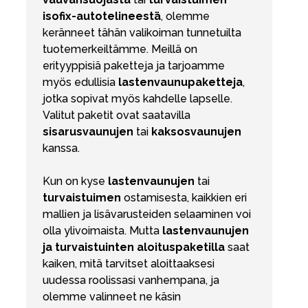
isofix-autotelineestä
, olemme
keränneet tähän valikoiman tunnetuilta
tuotemerkeiltämme. Meillä on
erityyppisiä paketteja ja tarjoamme
myös edullisia
lastenvaunupaketteja
,
jotka sopivat myös kahdelle lapselle.
Valitut paketit ovat saatavilla
sisarusvaunujen
tai
kaksosvaunujen
kanssa.
Kun on kyse
lastenvaunujen
tai
turvaistuimen
ostamisesta, kaikkien eri
mallien ja lisävarusteiden selaaminen voi
olla ylivoimaista. Mutta
lastenvaunujen
ja turvaistuinten
aloituspaketilla
saat
kaiken, mitä tarvitset aloittaaksesi
uudessa roolissasi vanhempana, ja
olemme valinneet ne käsin