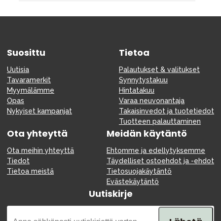
Suosittu
Tietoa
Uutisia
Palautukset & valitukset
Tavaramerkit
Synnytystakuu
Myymälämme
Hintatakuu
Opas
Varaa neuvonantaja
Nykyiset kampanjat
Takaisinvedot ja tuotetiedot
Tuotteen palauttaminen
Ota yhteyttä
Meidän käytäntö
Ota meihin yhteyttä
Ehtomme ja edellytyksemme
Tiedot
Täydelliset ostoehdot ja -ehdot
Tietoa meistä
Tietosuojakäytäntö
Evästekäytäntö
Uutiskirje