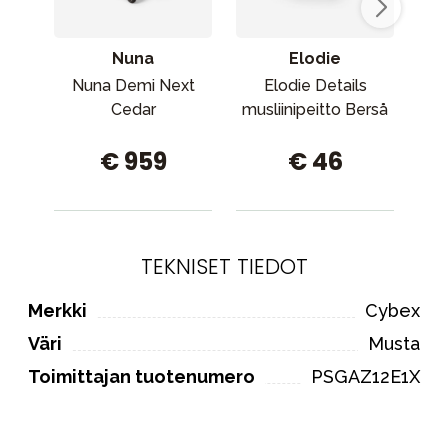
Nuna
Elodie
Nuna Demi Next
Elodie Details
Fi
Cedar
musliinipeitto Berså
ho
€ 959
€ 46
TEKNISET TIEDOT
Merkki
Cybex
Väri
Musta
Toimittajan tuotenumero
PSGAZ12E1X