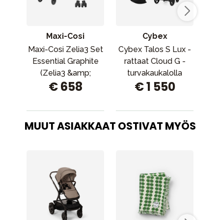
Maxi-Cosi
Cybex
Maxi-Cosi Zelia3 Set
Cybex Talos S Lux -
Essential Graphite
rattaat Cloud G -
(Zelia3 &amp;
turvakaukalolla
tu
€ 658
€ 1 550
Cabriofix I-Size)
MUUT ASIAKKAAT OSTIVAT MYÖS