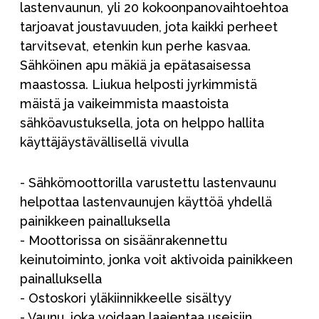
lastenvaunun, yli 20 kokoonpanovaihtoehtoa
tarjoavat joustavuuden, jota kaikki perheet
tarvitsevat, etenkin kun perhe kasvaa.
Sähköinen apu mäkiä ja epätasaisessa
maastossa. Liukua helposti jyrkimmistä
mäistä ja vaikeimmista maastoista
sähköavustuksella, jota on helppo hallita
käyttäjäystävällisellä vivulla
- Sähkömoottorilla varustettu lastenvaunu
helpottaa lastenvaunujen käyttöä yhdellä
painikkeen painalluksella
- Moottorissa on sisäänrakennettu
keinutoiminto, jonka voit aktivoida painikkeen
painalluksella
- Ostoskori yläkiinnikkeelle sisältyy
- Vaunu, joka voidaan laajentaa useisiin