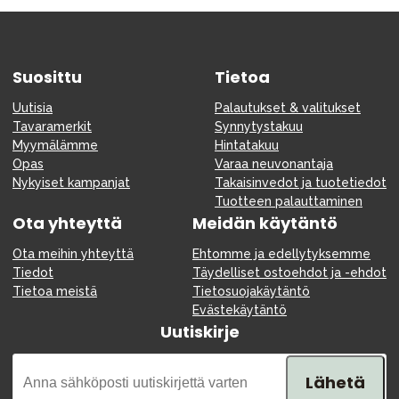
Suosittu
Tietoa
Uutisia
Palautukset & valitukset
Tavaramerkit
Synnytystakuu
Myymälämme
Hintatakuu
Opas
Varaa neuvonantaja
Nykyiset kampanjat
Takaisinvedot ja tuotetiedot
Tuotteen palauttaminen
Ota yhteyttä
Meidän käytäntö
Ota meihin yhteyttä
Ehtomme ja edellytyksemme
Tiedot
Täydelliset ostoehdot ja -ehdot
Tietoa meistä
Tietosuojakäytäntö
Evästekäytäntö
Uutiskirje
Lähetä