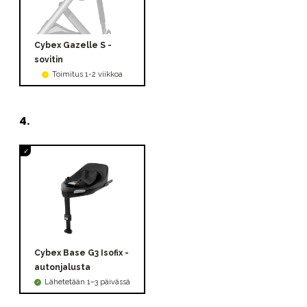
Cybex Gazelle S -
sovitin
Toimitus 1-2 viikkoa
4
.
Cybex Base G3 Isofix -
autonjalusta
Lähetetään 1–3 päivässä