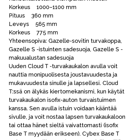
Korkeus 1000–1100 mm
Pituus 360 mm
Leveys 565 mm
Korkeus 775 mm
Yhteensopiva: Gazelle-sovitin turvakoppa,
Gazelle S -istuinten sadesuoja, Gazelle S -
makuualustan sadesuoja
Uuden Cloud T -turvakaukalon avulla voit
nauttia monipuolisesta joustavuudesta ja
mukavuudesta sinulle ja lapsellesi. Cloud
T:ssä on älykäs kiertomekanismi, kun käytät
turvakaukalon isofix-auton turvaistuimen
kanssa. Sen avulla istuin voidaan kääntää
sivulle, ja voit nostaa lapsen turvakaukaloon
tai ottaa hänet sieltä vaivattomasti (isofix
Base T myydään erikseen). Cybex Base T