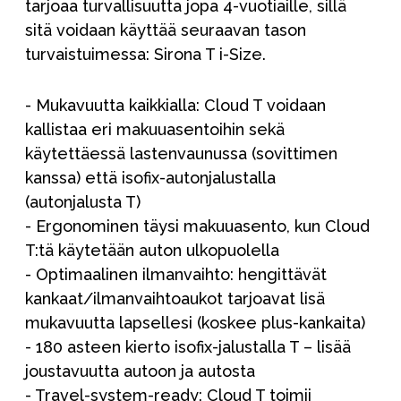
tarjoaa turvallisuutta jopa 4-vuotiaille, sillä
sitä voidaan käyttää seuraavan tason
turvaistuimessa: Sirona T i-Size.
- Mukavuutta kaikkialla: Cloud T voidaan
kallistaa eri makuuasentoihin sekä
käytettäessä lastenvaunussa (sovittimen
kanssa) että isofix-autonjalustalla
(autonjalusta T)
- Ergonominen täysi makuuasento, kun Cloud
T:tä käytetään auton ulkopuolella
- Optimaalinen ilmanvaihto: hengittävät
kankaat/ilmanvaihtoaukot tarjoavat lisä
mukavuutta lapsellesi (koskee plus-kankaita)
- 180 asteen kierto isofix-jalustalla T – lisää
joustavuutta autoon ja autosta
- Travel-system-ready: Cloud T toimii