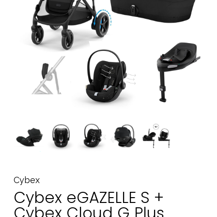
Tarvikkeet
Varaosat
Kampanjat
Lahjavinkkejä
Suosikit
Tavaramerkit
Aurinko ja uinti
Outlet
Opas
Ota meihin yhteyttä osoitteessa
Cybex
Myymälämme
Cybex eGAZELLE S +
Cybex Cloud G Plus