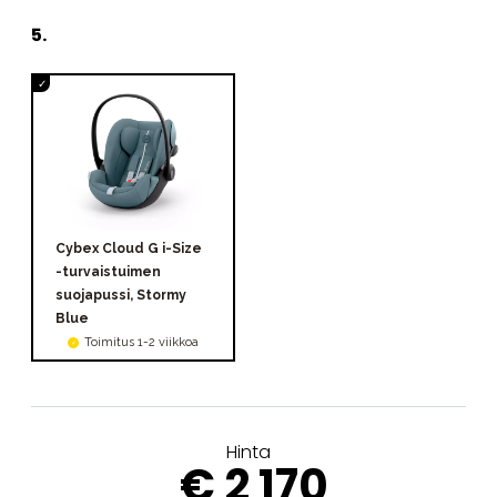
5
.
Cybex Cloud G i-Size
-turvaistuimen
suojapussi, Stormy
Blue
Toimitus 1-2 viikkoa
Hinta
€ 2 170