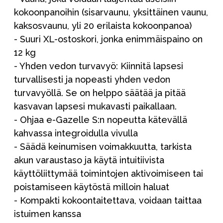
kokoonpanoihin (sisarvaunu, yksittäinen vaunu,
kaksosvaunu, yli 20 erilaista kokoonpanoa)
- Suuri XL-ostoskori, jonka enimmäispaino on
12 kg
- Yhden vedon turvavyö: Kiinnitä lapsesi
turvallisesti ja nopeasti yhden vedon
turvavyöllä. Se on helppo säätää ja pitää
kasvavan lapsesi mukavasti paikallaan.
- Ohjaa e-Gazelle S:n nopeutta kätevällä
kahvassa integroidulla vivulla
- Säädä keinumisen voimakkuutta, tarkista
akun varaustaso ja käytä intuitiivista
käyttöliittymää toimintojen aktivoimiseen tai
poistamiseen käytöstä milloin haluat
- Kompakti kokoontaitettava, voidaan taittaa
istuimen kanssa