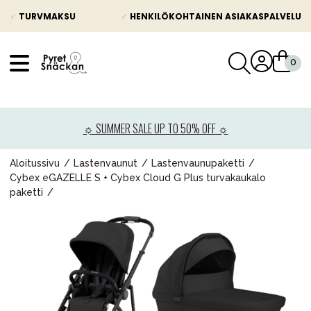
✓
TURVMAKSU
✓
HENKILÖKOHTAINEN ASIAKASPALVELU
VÅRT SORTIMENT
Uutisia
☼ SUMMER SALE UP TO 50% OFF ☼
Lastenvaunut
Lasten turvaistuimet
Aloitussivu
Lastenvaunut
Lastenvaunupaketti
Cybex eGAZELLE S + Cybex Cloud G Plus turvakaukalo
Vauvan paketti
paketti
Lapsi & vauva
Lelut ja pelit
Äiti & Isä
Huonekalut & vuodevaatteet