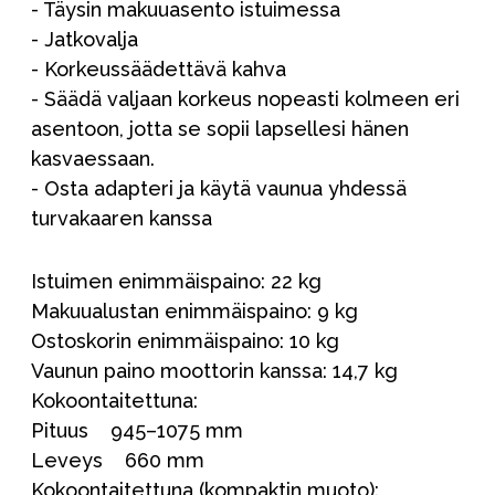
- Täysin makuuasento istuimessa
- Jatkovalja
- Korkeussäädettävä kahva
- Säädä valjaan korkeus nopeasti kolmeen eri
asentoon, jotta se sopii lapsellesi hänen
kasvaessaan.
- Osta adapteri ja käytä vaunua yhdessä
turvakaaren kanssa
Istuimen enimmäispaino: 22 kg
Makuualustan enimmäispaino: 9 kg
Ostoskorin enimmäispaino: 10 kg
Vaunun paino moottorin kanssa: 14,7 kg
Kokoontaitettuna:
Pituus 945–1075 mm
Leveys 660 mm
Kokoontaitettuna (kompaktin muoto):