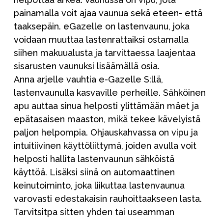
painamalla voit ajaa vaunua sekä eteen- että
taaksepäin. eGazelle on lastenvaunu, joka
voidaan muuttaa lastenrattaiksi ostamalla
siihen makuualusta ja tarvittaessa laajentaa
sisarusten vaunuksi lisäämällä osia.
Anna arjelle vauhtia e-Gazelle S:llä,
lastenvaunulla kasvaville perheille. Sähköinen
apu auttaa sinua helposti ylittämään mäet ja
epätasaisen maaston, mikä tekee kävelyistä
paljon helpompia. Ohjauskahvassa on vipu ja
intuitiivinen käyttöliittymä, joiden avulla voit
helposti hallita lastenvaunun sähköistä
käyttöä. Lisäksi siinä on automaattinen
keinutoiminto, joka liikuttaa lastenvaunua
varovasti edestakaisin rauhoittaakseen lasta.
Tarvitsitpa sitten yhden tai useamman