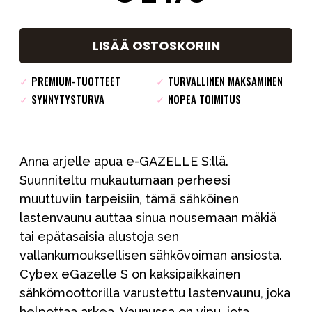
LISÄÄ OSTOSKORIIN
✓
PREMIUM-TUOTTEET
✓
TURVALLINEN MAKSAMINEN
✓
SYNNYTYSTURVA
✓
NOPEA TOIMITUS
Anna arjelle apua e-GAZELLE S:llä.
Suunniteltu mukautumaan perheesi
muuttuviin tarpeisiin, tämä sähköinen
lastenvaunu auttaa sinua nousemaan mäkiä
tai epätasaisia alustoja sen
vallankumouksellisen sähkövoiman ansiosta.
Cybex eGazelle S on kaksipaikkainen
sähkömoottorilla varustettu lastenvaunu, joka
helpottaa arkea. Vaunussa on vipu, jota