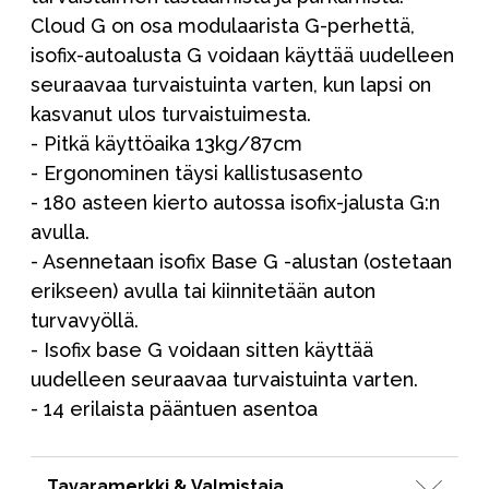
Cloud G on osa modulaarista G-perhettä,
isofix-autoalusta G voidaan käyttää uudelleen
seuraavaa turvaistuinta varten, kun lapsi on
kasvanut ulos turvaistuimesta.
- Pitkä käyttöaika 13kg/87cm
- Ergonominen täysi kallistusasento
- 180 asteen kierto autossa isofix-jalusta G:n
avulla.
- Asennetaan isofix Base G -alustan (ostetaan
erikseen) avulla tai kiinnitetään auton
turvavyöllä.
- Isofix base G voidaan sitten käyttää
uudelleen seuraavaa turvaistuinta varten.
- 14 erilaista pääntuen asentoa
Tavaramerkki & Valmistaja