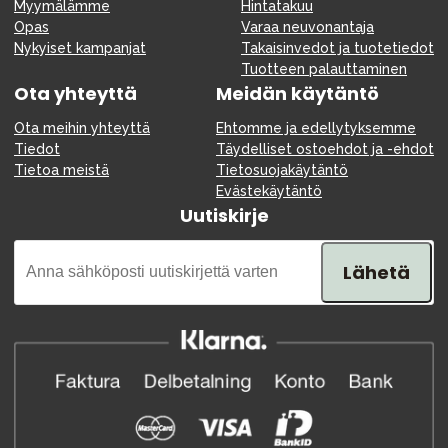
Myymälämme
Hintatakuu
Opas
Varaa neuvonantaja
Nykyiset kampanjat
Takaisinvedot ja tuotetiedot
Tuotteen palauttaminen
Ota yhteyttä
Meidän käytäntö
Ota meihin yhteyttä
Ehtomme ja edellytyksemme
Tiedot
Täydelliset ostoehdot ja -ehdot
Tietoa meistä
Tietosuojakäytäntö
Evästekäytäntö
Uutiskirje
Lähetä