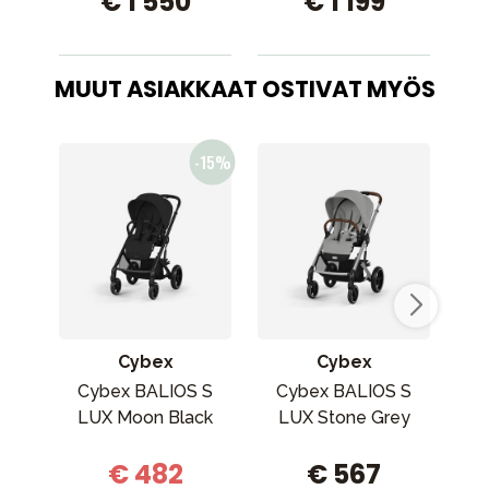
€ 1 550
€ 1 199
MUUT ASIAKKAAT OSTIVAT MYÖS
Cybex
Cybex
Cybex BALIOS S
Cybex BALIOS S
D
LUX Moon Black
LUX Stone Grey
€ 482
€ 567