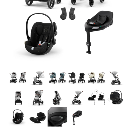
Tarvikkeet
Varaosat
Kampanjat
Lahjavinkkejä
Suosikit
Tavaramerkit
Aurinko ja uinti
Outlet
Opas
Ota meihin yhteyttä osoitteessa
Myymälämme