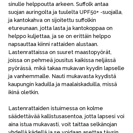
sinulle helppoutta arkeen. Suffolk antaa
suojan auringolta ja tuulelta UPF50+ -suojalla,
ja kantokahva on sijoitettu suffolkin
etureunaan, jotta lasta ja kantokoppaa on
helppo kuljettaa, ja se on erittäin helppo
napsauttaa kiinni rattaiden alustaan.
Lastenrattaissa on suuret maastopyörät,
joissa on pehmeä jousitus kaikissa neljässä
pyörässä, mikä takaa mukavan kyydin lapselle
ja vanhemmalle. Nauti mukavasta kyydistä
kaupungin kaduilla ja maalaiskaduilla, missä
ikinä oletkin.
Lastenrattaiden istuimessa on kolme
säädettävää kallistusasentoa, jotta lapsesi voi
aina istua mukavasti, voit taittaa selkänojan
yhdellä kädellä ja se voidaan asettaa täysin