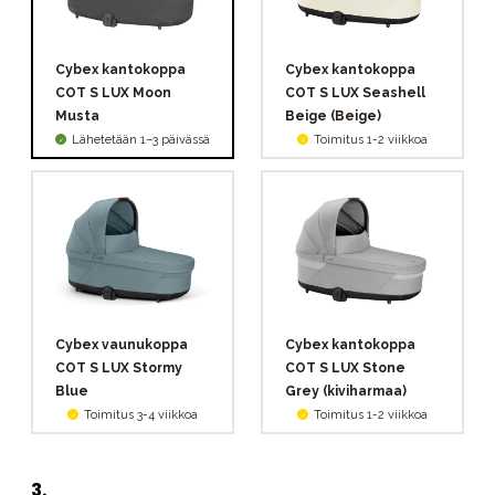
Cybex kantokoppa
Cybex kantokoppa
COT S LUX Moon
COT S LUX Seashell
Musta
Beige (Beige)
Lähetetään 1–3 päivässä
Toimitus 1-2 viikkoa
Cybex vaunukoppa
Cybex kantokoppa
COT S LUX Stormy
COT S LUX Stone
Blue
Grey (kiviharmaa)
Toimitus 3-4 viikkoa
Toimitus 1-2 viikkoa
3
.