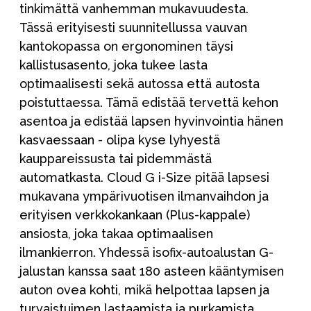
tinkimättä vanhemman mukavuudesta.
Tässä erityisesti suunnitellussa vauvan
kantokopassa on ergonominen täysi
kallistusasento, joka tukee lasta
optimaalisesti sekä autossa että autosta
poistuttaessa. Tämä edistää tervettä kehon
asentoa ja edistää lapsen hyvinvointia hänen
kasvaessaan - olipa kyse lyhyestä
kauppareissusta tai pidemmästä
automatkasta. Cloud G i-Size pitää lapsesi
mukavana ympärivuotisen ilmanvaihdon ja
erityisen verkkokankaan (Plus-kappale)
ansiosta, joka takaa optimaalisen
ilmankierron. Yhdessä isofix-autoalustan G-
jalustan kanssa saat 180 asteen kääntymisen
auton ovea kohti, mikä helpottaa lapsen ja
turvaistuimen lastaamista ja purkamista.