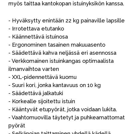
myös taittaa kantokopan istuinyksikön kanssa.
- Hyväksytty enintään 22 kg painaville lapsille
- Irrotettava etutanko
- Käännettävä istuinosa
- Ergonominen tasainen makuuasento
- Säädettävä kahva neljässä eri asennossa
- Verkkomainen istuinkangas optimaalista
ilmanvaihtoa varten
- XXL-pidennettävä kuomu
- Suuri kori, jonka kantavuus on 10 kg
- Säädettävä jalkatuki
- Korkealle sijoitettu istuin
- Kääntyvät etupyörät, jotka voidaan lukita.
- Vaahtomuovilla täytetyt ja puhkeamattomat
pyörät
- Selkänojan taittaminen yhdellä kädellä