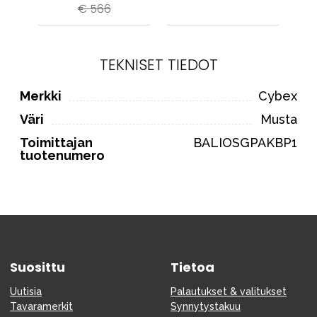
€ 566
TEKNISET TIEDOT
Merkki
Cybex
Väri
Musta
Toimittajan
BALIOSGPAKBP1
tuotenumero
Suosittu
Tietoa
Uutisia
Palautukset & valitukset
Tavaramerkit
Synnytystakuu