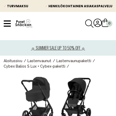
✓
TURVMAKSU
✓
HENKILÖKOHTAINEN ASIAKASPALVELU
VÅRT SORTIMENT
Uutisia
☼ SUMMER SALE UP TO 50% OFF ☼
Lastenvaunut
Lasten turvaistuimet
Aloitussivu
Lastenvaunut
Lastenvaunupaketti
Cybex Balios S Lux + Cybex-paketti
Vauvan paketti
Lapsi & vauva
Lelut ja pelit
Äiti & Isä
Huonekalut & vuodevaatteet