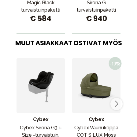
Magic Black
Sirona G
turvaistuinpaketti
turvaistuinpaketti
tu
€ 584
€ 940
plus
MUUT ASIAKKAAT OSTIVAT MYÖS
Cybex
Cybex
Cybex Sirona G3 i-
Cybex Vaunukoppa
NUK
Size -turvaistuin,
COT S LUX Moss