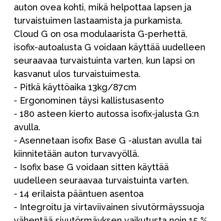
auton ovea kohti, mikä helpottaa lapsen ja
turvaistuimen lastaamista ja purkamista.
Cloud G on osa modulaarista G-perhettä,
isofix-autoalusta G voidaan käyttää uudelleen
seuraavaa turvaistuinta varten, kun lapsi on
kasvanut ulos turvaistuimesta.
- Pitkä käyttöaika 13kg/87cm
- Ergonominen täysi kallistusasento
- 180 asteen kierto autossa isofix-jalusta G:n
avulla.
- Asennetaan isofix Base G -alustan avulla tai
kiinnitetään auton turvavyöllä.
- Isofix base G voidaan sitten käyttää
uudelleen seuraavaa turvaistuinta varten.
- 14 erilaista pääntuen asentoa
- Integroitu ja virtaviivainen sivutörmäyssuoja
vähentää sivutörmäyksen vaikutusta noin 15 %