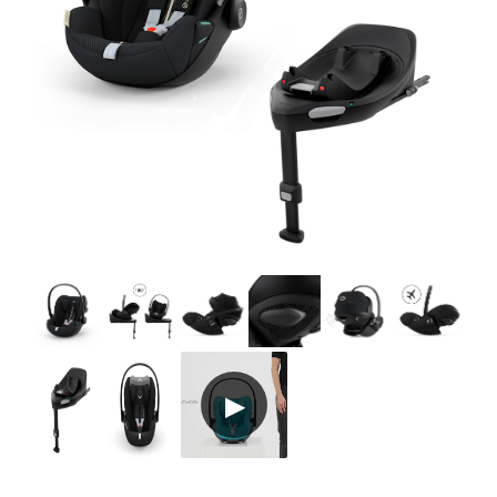
Tarvikkeet
Varaosat
Kampanjat
Lahjavinkkejä
Suosikit
Tavaramerkit
Aurinko ja uinti
Outlet
Opas
Ota meihin yhteyttä osoitteessa
Myymälämme