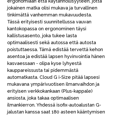
ergonomiaan että käytännöllisyyteen, jotta
jokainen matka olisi mukava ja turvallinen
tinkimättä vanhemman mukavuudesta.
Tässä erityisesti suunnitellussa vauvan
kantokopassa on ergonominen täysi
kallistusasento, joka tukee lasta
optimaalisesti sekä autossa että autosta
poistuttaessa. Tämä edistää tervettä kehon
asentoa ja edistää lapsen hyvinvointia hänen
kasvaessaan - olipa kyse lyhyestä
kauppareissusta tai pidemmästä
automatkasta. Cloud G i-Size pitää lapsesi
mukavana ympärivuotisen ilmanvaihdon ja
erityisen verkkokankaan (Plus-kappale)
ansiosta, joka takaa optimaalisen
ilmankierron. Yhdessä isofix-autoalustan G-
jalustan kanssa saat 180 asteen kääntymisen