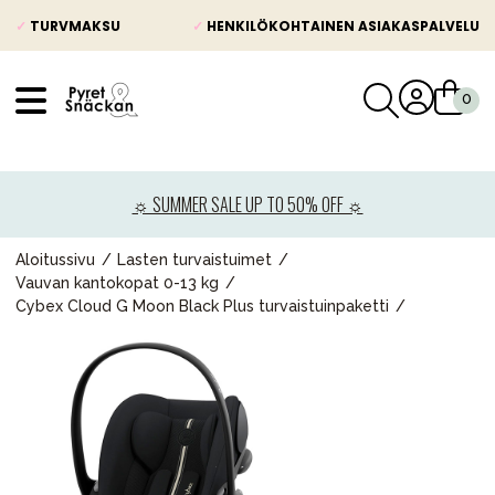
✓
TURVMAKSU
✓
HENKILÖKOHTAINEN ASIAKASPALVELU
VÅRT SORTIMENT
Uutisia
☼ SUMMER SALE UP TO 50% OFF ☼
Lastenvaunut
Lasten turvaistuimet
Aloitussivu
Lasten turvaistuimet
Vauvan kantokopat 0-13 kg
Vauvan paketti
Cybex Cloud G Moon Black Plus turvaistuinpaketti
Lapsi & vauva
Lelut ja pelit
Äiti & Isä
Huonekalut & vuodevaatteet