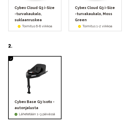
Cybex Cloud G3 i-Size
Cybex Cloud G3 i-Size
-turvakaukalo,
-turvakaukalo, Moss
suklaanruskea
Green
Toimitus 6-8 viikkoa
Toimitus 1-2 viikkoa
2
.
Cybex Base G3 Isofix -
autonjalusta
Lähetetään 1–3 päivässä