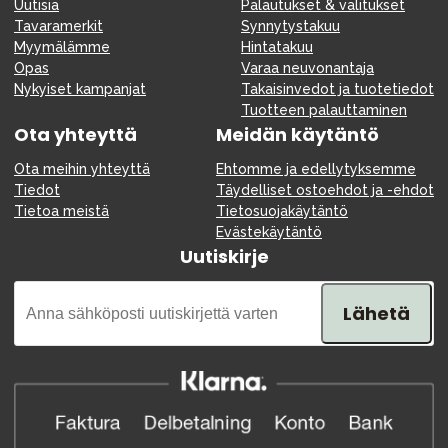
Uutisia
Palautukset & valitukset
Tavaramerkit
Synnytystakuu
Myymälämme
Hintatakuu
Opas
Varaa neuvonantaja
Nykyiset kampanjat
Takaisinvedot ja tuotetiedot
Tuotteen palauttaminen
Ota yhteyttä
Meidän käytäntö
Ota meihin yhteyttä
Ehtomme ja edellytyksemme
Tiedot
Täydelliset ostoehdot ja -ehdot
Tietoa meistä
Tietosuojakäytäntö
Evästekäytäntö
Uutiskirje
Lähetä