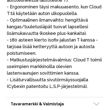
autotelineessä (autoteline T).
- Ergonominen täysi makuuasento, kun Cloud
T:tä käytetään auton ulkopuolella.
- Optimaalinen ilmanvaihto: hengittävä
kangas/tuuletusläpät tuovat lapsellesi
lisämukavuutta (koskee plus-kankaita).
- 180 asteen kierto isofix-jalustan T kanssa -
tarjoaa lisää ketteryyttä autoon ja autosta
poistumiseen.
- Matkustusjärjestelmävalmius: Cloud T toimii
useimpien markkinoilla olevien
lastenvaunujen sovittimien kanssa.
- Lisäturvallisuutta sivutörmäyssuojalla
(Cybexin patentoitu L.S.P-järjestelmä).
Tavaramerkki & Valmistaja