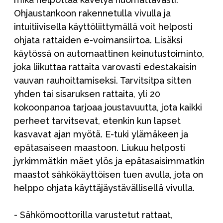
Ohjaustankoon rakennetulla vivulla ja
intuitiivisella käyttöliittymällä voit helposti
ohjata rattaiden e-voimansiirtoa. Lisäksi
käytössä on automaattinen keinutustoiminto,
joka liikuttaa rattaita varovasti edestakaisin
vauvan rauhoittamiseksi. Tarvitsitpa sitten
yhden tai sisaruksen rattaita, yli 20
kokoonpanoa tarjoaa joustavuutta, jota kaikki
perheet tarvitsevat, etenkin kun lapset
kasvavat ajan myötä. E-tuki ylämäkeen ja
epätasaiseen maastoon. Liukuu helposti
jyrkimmätkin mäet ylös ja epätasaisimmatkin
maastot sähkökäyttöisen tuen avulla, jota on
helppo ohjata käyttäjäystävällisellä vivulla.
- Sähkömoottorilla varustetut rattaat,