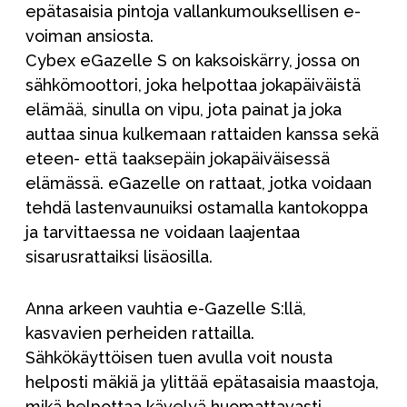
epätasaisia pintoja vallankumouksellisen e-
voiman ansiosta.
Cybex eGazelle S on kaksoiskärry, jossa on
sähkömoottori, joka helpottaa jokapäiväistä
elämää, sinulla on vipu, jota painat ja joka
auttaa sinua kulkemaan rattaiden kanssa sekä
eteen- että taaksepäin jokapäiväisessä
elämässä. eGazelle on rattaat, jotka voidaan
tehdä lastenvaunuiksi ostamalla kantokoppa
ja tarvittaessa ne voidaan laajentaa
sisarusrattaiksi lisäosilla.
Anna arkeen vauhtia e-Gazelle S:llä,
kasvavien perheiden rattailla.
Sähkökäyttöisen tuen avulla voit nousta
helposti mäkiä ja ylittää epätasaisia maastoja,
mikä helpottaa kävelyä huomattavasti.