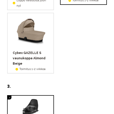
Loppu varastosta juuri
Toimitus 1-2 viikkoa
nyt
Cybex GAZELLE S
vaunukoppa Almond
Beige
Toimitus 1-2 viikkoa
3
.