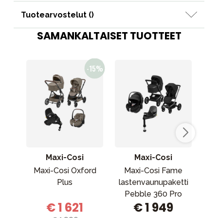
Tuotearvostelut (
)
SAMANKALTAISET TUOTTEET
Maxi-Cosi
Maxi-Cosi
Maxi-Cosi Oxford
Maxi-Cosi Fame
Cyb
Plus
lastenvaunupaketti
Pebble 360 Pro
€ 1 621
€ 1 949