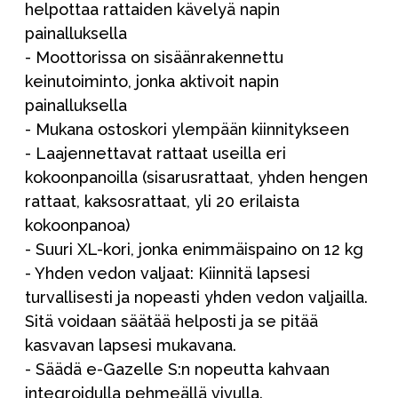
helpottaa rattaiden kävelyä napin
painalluksella
- Moottorissa on sisäänrakennettu
keinutoiminto, jonka aktivoit napin
painalluksella
- Mukana ostoskori ylempään kiinnitykseen
- Laajennettavat rattaat useilla eri
kokoonpanoilla (sisarusrattaat, yhden hengen
rattaat, kaksosrattaat, yli 20 erilaista
kokoonpanoa)
- Suuri XL-kori, jonka enimmäispaino on 12 kg
- Yhden vedon valjaat: Kiinnitä lapsesi
turvallisesti ja nopeasti yhden vedon valjailla.
Sitä voidaan säätää helposti ja se pitää
kasvavan lapsesi mukavana.
- Säädä e-Gazelle S:n nopeutta kahvaan
integroidulla pehmeällä vivulla.