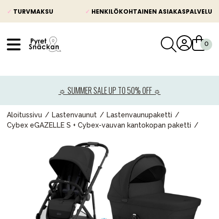
✓
TURVMAKSU
✓
HENKILÖKOHTAINEN ASIAKASPALVELU
VÅRT SORTIMENT
Uutisia
☼ SUMMER SALE UP TO 50% OFF ☼
Lastenvaunut
Lasten turvaistuimet
Aloitussivu
Lastenvaunut
Lastenvaunupaketti
Cybex eGAZELLE S + Cybex-vauvan kantokopan paketti
Vauvan paketti
Lapsi & vauva
Lelut ja pelit
Äiti & Isä
Huonekalut & vuodevaatteet