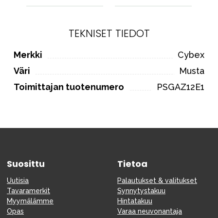
TEKNISET TIEDOT
Merkki
Cybex
Väri
Musta
Toimittajan tuotenumero
PSGAZ12E1
Suosittu
Tietoa
Uutisia
Palautukset & valitukset
Tavaramerkit
Synnytystakuu
Myymälämme
Hintatakuu
Opas
Varaa neuvonantaja