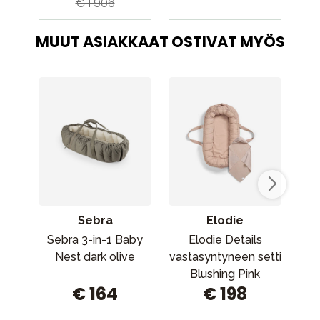
€ 1 906
MUUT ASIAKKAAT OSTIVAT MYÖS
Sebra
Elodie
Sebra 3-in-1 Baby
Elodie Details
Nest dark olive
vastasyntyneen setti
vas
Blushing Pink
€ 164
€ 198