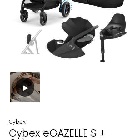
Tarvikkeet
Varaosat
Kampanjat
Lahjavinkkejä
Suosikit
Tavaramerkit
Aurinko ja uinti
Outlet
Opas
Ota meihin yhteyttä osoitteessa
Myymälämme
Cybex
Cybex eGAZELLE S +