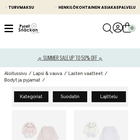
✓
TURVMAKSU
✓
HENKILÖKOHTAINEN ASIAKASPALVELU
VÅRT SORTIMENT
Uutisia
☼ SUMMER SALE UP TO 50% OFF ☼
Lastenvaunut
Lasten turvaistuimet
Aloitussivu
Lapsi & vauva
Lasten vaatteet
Bodyt ja pyjamat
Vauvan paketti
Lapsi & vauva
Kategoriat
Suodatin
Lajittelu
Lelut ja pelit
Äiti & Isä
Huonekalut & vuodevaatteet