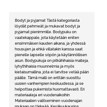
Bodyt ja pyjamat Tästä kategoriasta
löydät pehmeät ja mukavat bodyt ja
pyjamat pienimmille. Bodypuku on
vaatekappale, jota käytetään eniten
ensimmäisen kauden aikana, ja yhdessä
housujen ja ehkä villatakin kanssa saat
pienelle lapselle söpön ja käytännöllisen
asun. Bodypukuja on pitkähihaisia malleja,
lyhythihaisia muunnelmia ja myös
kietaisumallina, jota ei tarvitse vetää pään
päälle. Tämä malli on erittäin suosittu
uusien vanhempien keskuudessa, ja se
helpottaa pukemista huomattavasti. Eri
materiaaleja eri vuodenaikoihin
Materiaalien valitseminen vuodenajan
mukaan on tärkeää. Kesäkuukausina