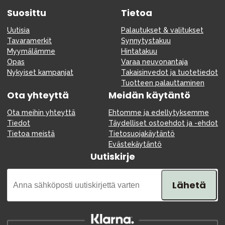
Suosittu
Tietoa
Uutisia
Palautukset & valitukset
Tavaramerkit
Synnytystakuu
Myymälämme
Hintatakuu
Opas
Varaa neuvonantaja
Nykyiset kampanjat
Takaisinvedot ja tuotetiedot
Tuotteen palauttaminen
Ota yhteyttä
Meidän käytäntö
Ota meihin yhteyttä
Ehtomme ja edellytyksemme
Tiedot
Täydelliset ostoehdot ja -ehdot
Tietoa meistä
Tietosuojakäytäntö
Evästekäytäntö
Uutiskirje
Lähetä