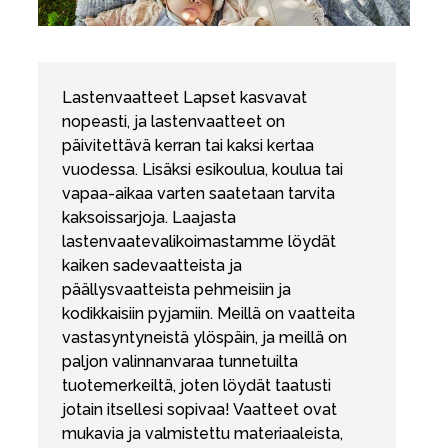
Lastenvaatteet Lapset kasvavat
nopeasti, ja lastenvaatteet on
päivitettävä kerran tai kaksi kertaa
vuodessa. Lisäksi esikoulua, koulua tai
vapaa-aikaa varten saatetaan tarvita
kaksoissarjoja. Laajasta
lastenvaatevalikoimastamme löydät
kaiken sadevaatteista ja
päällysvaatteista pehmeisiin ja
kodikkaisiin pyjamiin. Meillä on vaatteita
vastasyntyneistä ylöspäin, ja meillä on
paljon valinnanvaraa tunnetuilta
tuotemerkeiltä, joten löydät taatusti
jotain itsellesi sopivaa! Vaatteet ovat
mukavia ja valmistettu materiaaleista,