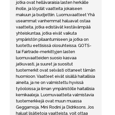
jotka ovat hellävaraisia lasten herkälle
iholle, ja löydät vaatteita jokaiseen
makuun ja budjettiin. Luomuvaatteet Yhä
useammat vanhemmat haluavat ostaa
vaatteita, jotka edistävät kestävämpää
yhteiskuntaa, jotka eivät vaikuta
ympäristön pilaantumiseen ja jotka on
tuotettu eettisissä olosuhteissa. GOTS-
tai Fairtrade-merkittyjen lasten
luomuvaatteiden suosio kasvaa
jatkuvasti, ja suuret ja suositut
tuotemerkit ovat selvästi ottaneet tämän
huomioon. Vaatteet eivät sisällä haitallisia
aineita, ja ne on valmistettu hyvissä
työoloissa ja ilman ympäristölle haitallisia
kemikaaleja. Luomuvaatteita valmistavia
tuotemerkkejä ovat muun muassa
Geggamoja, Mini Rodini ja Didriksons. Jos
haluat lisätietoja vaatteista, voit ottaa