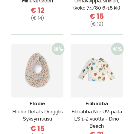
Mineral Green
Uimavaippa, sininen,
(koko 74/80 6-18 kk)
€ 12
€ 15
(€ 14)
(€ 19)
Elodie
Filibabba
Elodie Details Dregglis
Filibabba Nor UV-paita
Syksyn ruusu
LS 1-2 vuotta - Dino
Beach
€ 15