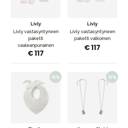
Tarvikkeet
Varaosat
Kampanjat
Livly
Livly
Lahjavinkkejä
Livly vastasyntyneen
Livly vastasyntyneen
paketti
paketti valkoinen
Suosikit
vaaleanpunainen
€ 117
€ 117
Tavaramerkit
Aurinko ja uinti
Outlet
Opas
Ota meihin yhteyttä osoitteessa
Myymälämme