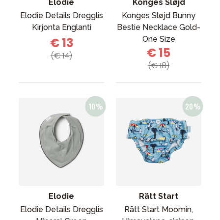
Elodie
Konges Sløjd
Elodie Details Dregglis
Konges Sløjd Bunny
Kirjonta Englanti
Bestie Necklace Gold-
One Size
€ 13
€ 15
(€ 14)
(€ 18)
Elodie
Rätt Start
Elodie Details Dregglis
Rätt Start Moomin,