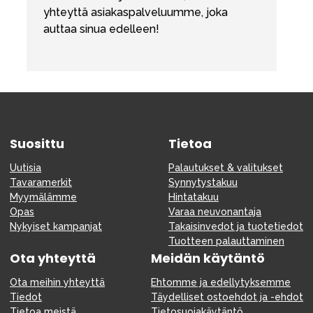
yhteyttä asiakaspalveluumme, joka
auttaa sinua edelleen!
Suosittu
Tietoa
Uutisia
Palautukset & valitukset
Tavaramerkit
Synnytystakuu
Myymälämme
Hintatakuu
Opas
Varaa neuvonantaja
Nykyiset kampanjat
Takaisinvedot ja tuotetiedot
Tuotteen palauttaminen
Ota yhteyttä
Meidän käytäntö
Ota meihin yhteyttä
Ehtomme ja edellytyksemme
Tiedot
Täydelliset ostoehdot ja -ehdot
Tietoa meistä
Tietosuojakäytäntö