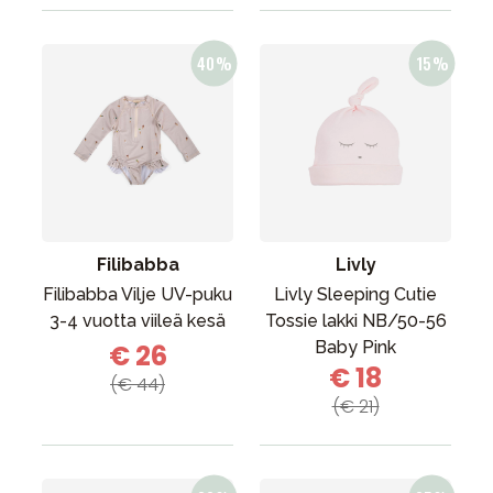
Filibabba
Livly
Filibabba Vilje UV-puku
Livly Sleeping Cutie
3-4 vuotta viileä kesä
Tossie lakki NB/50-56
Baby Pink
€ 26
€ 18
(€ 44)
(€ 21)