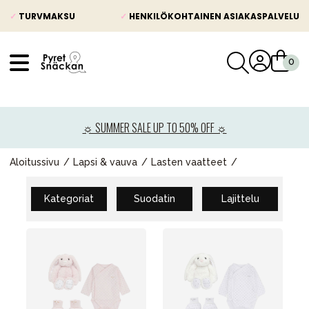
✓
TURVMAKSU
✓
HENKILÖKOHTAINEN ASIAKASPALVELU
VÅRT SORTIMENT
Uutisia
☼ SUMMER SALE UP TO 50% OFF ☼
Lastenvaunut
Lasten turvaistuimet
Aloitussivu
Lapsi & vauva
Lasten vaatteet
Vauvan paketti
Kategoriat
Suodatin
Lajittelu
Lapsi & vauva
Lelut ja pelit
Äiti & Isä
Huonekalut & vuodevaatteet