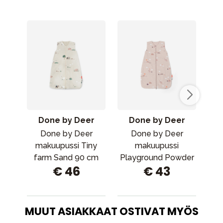
Done by Deer
Done by Deer
Done by Deer
Done by Deer
makuupussi Tiny
makuupussi
farm Sand 90 cm
Playground Powder
Pla
€ 46
€ 43
70 cm
MUUT ASIAKKAAT OSTIVAT MYÖS