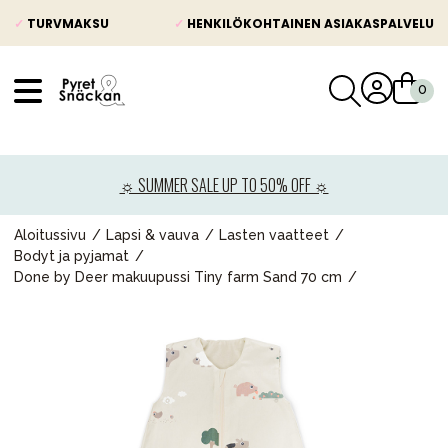
✓
TURVMAKSU
✓
HENKILÖKOHTAINEN ASIAKASPALVELU
VÅRT SORTIMENT
Uutisia
☼ SUMMER SALE UP TO 50% OFF ☼
Lastenvaunut
Lasten turvaistuimet
Aloitussivu
Lapsi & vauva
Lasten vaatteet
Bodyt ja pyjamat
Vauvan paketti
Done by Deer makuupussi Tiny farm Sand 70 cm
Lapsi & vauva
Lelut ja pelit
Äiti & Isä
Huonekalut & vuodevaatteet