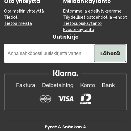
Ota yhteyttä
Meidän käytäntö
Ota meihin yhteyttä
Ehtomme ja edellytyksemme
Tiedot
Täydelliset ostoehdot ja -ehdot
Tietoa meistä
Tietosuojakäytäntö
Evästekäytäntö
Uutiskirje
Lähetä
Pyret & Snäckan ©