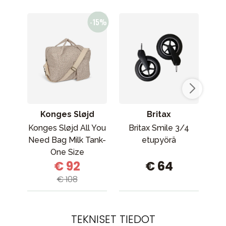
Konges Sløjd
Britax
Konges Sløjd All You
Britax Smile 3/4
Seb
Need Bag Milk Tank-
etupyörä
One Size
€ 92
€ 64
€ 108
TEKNISET TIEDOT