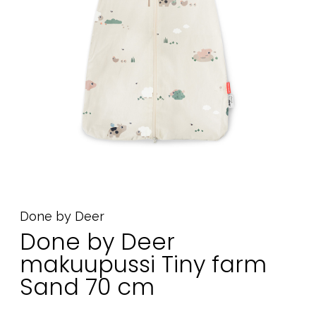
Tarvikkeet
Varaosat
Kampanjat
Lahjavinkkejä
Suosikit
Tavaramerkit
Aurinko ja uinti
Outlet
Opas
Done by Deer
Done by Deer
Ota meihin yhteyttä osoitteessa
makuupussi Tiny farm
Myymälämme
Sand 70 cm