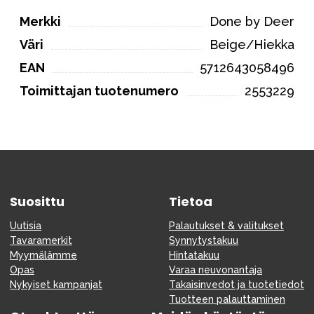
Merkki
Done by Deer
Väri
Beige/Hiekka
EAN
5712643058496
Toimittajan tuotenumero
2553229
Suosittu
Tietoa
Uutisia
Palautukset & valitukset
Tavaramerkit
Synnytystakuu
Myymälämme
Hintatakuu
Opas
Varaa neuvonantaja
Nykyiset kampanjat
Takaisinvedot ja tuotetiedot
Tuotteen palauttaminen