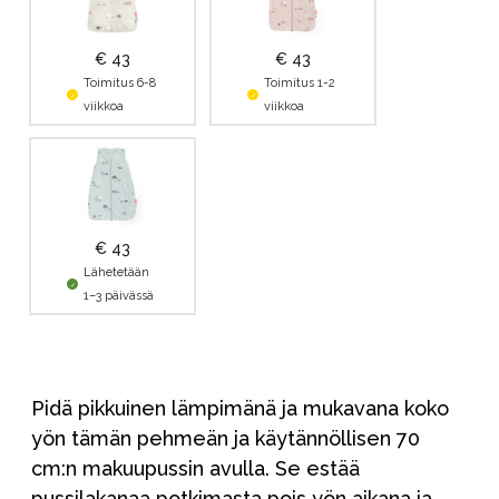
€ 43
€ 43
Toimitus 6-8
Toimitus 1-2
viikkoa
viikkoa
€ 43
Lähetetään
1–3 päivässä
Pidä pikkuinen lämpimänä ja mukavana koko
yön tämän pehmeän ja käytännöllisen 70
cm:n makuupussin avulla. Se estää
pussilakanaa potkimasta pois yön aikana ja