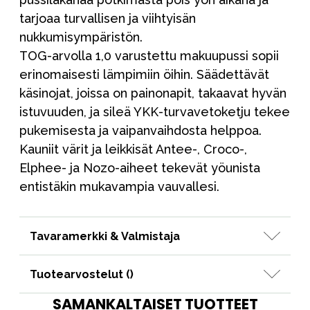
tarjoaa turvallisen ja viihtyisän
nukkumisympäristön.
TOG-arvolla 1,0 varustettu makuupussi sopii
erinomaisesti lämpimiin öihin. Säädettävät
käsinojat, joissa on painonapit, takaavat hyvän
istuvuuden, ja sileä YKK-turvavetoketju tekee
pukemisesta ja vaipanvaihdosta helppoa.
Kauniit värit ja leikkisät Antee-, Croco-,
Elphee- ja Nozo-aiheet tekevät yöunista
entistäkin mukavampia vauvallesi.
Tavaramerkki & Valmistaja
Tuotearvostelut (
)
SAMANKALTAISET TUOTTEET