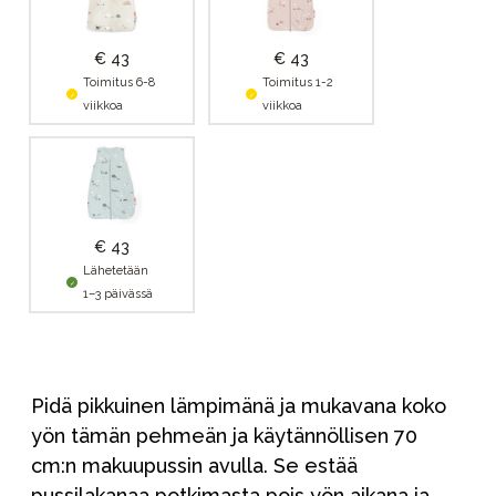
€ 43
€ 43
Toimitus 6-8
Toimitus 1-2
viikkoa
viikkoa
€ 43
Lähetetään
1–3 päivässä
Pidä pikkuinen lämpimänä ja mukavana koko
yön tämän pehmeän ja käytännöllisen 70
cm:n makuupussin avulla. Se estää
pussilakanaa potkimasta pois yön aikana ja