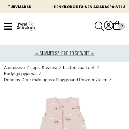
✓
TURVMAKSU
✓
HENKILÖKOHTAINEN ASIAKASPALVELU
VÅRT SORTIMENT
Uutisia
☼ SUMMER SALE UP TO 50% OFF ☼
Lastenvaunut
Lasten turvaistuimet
Aloitussivu
Lapsi & vauva
Lasten vaatteet
Bodyt ja pyjamat
Vauvan paketti
Done by Deer makuupussi Playground Powder 70 cm
Lapsi & vauva
Lelut ja pelit
Äiti & Isä
Huonekalut & vuodevaatteet