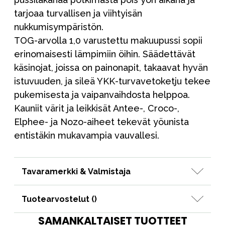
tarjoaa turvallisen ja viihtyisän
nukkumisympäristön.
TOG-arvolla 1,0 varustettu makuupussi sopii
erinomaisesti lämpimiin öihin. Säädettävät
käsinojat, joissa on painonapit, takaavat hyvän
istuvuuden, ja sileä YKK-turvavetoketju tekee
pukemisesta ja vaipanvaihdosta helppoa.
Kauniit värit ja leikkisät Antee-, Croco-,
Elphee- ja Nozo-aiheet tekevät yöunista
entistäkin mukavampia vauvallesi.
Tavaramerkki & Valmistaja
Tuotearvostelut (
)
SAMANKALTAISET TUOTTEET