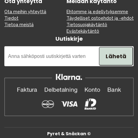
Ota yhteyttä
Meidän käytäntö
Ota meihin yhteyttä
Ehtomme ja edellytyksemme
Tiedot
Täydelliset ostoehdot ja -ehdot
Tietoa meistä
Tietosuojakäytäntö
Evästekäytäntö
Uutiskirje
Lähetä
Pyret & Snäckan ©