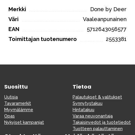
Merkki
Done by Deer
Väri
Vaaleanpunainen
EAN
5712643056577
Toimittajan tuotenumero
2553381
Suosittu
Tietoa
Uutisia
Palautukset & valitukset
Tavaramerkit
Synnytystakuu
Myymälämme
Hintatakuu
Opas
Varaa neuvonantaja
Nykyiset kampanjat
Takaisinvedot ja tuotetiedot
Tuotteen palauttaminen