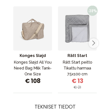
Konges Sløjd
Rätt Start
Konges Sløjd All You
Rätt Start peitto
Don
Need Bag Milk Tank-
Tikattu harmaa
Bo
One Size
75x100 cm
€ 108
€ 13
€ 21
TEKNISET TIEDOT