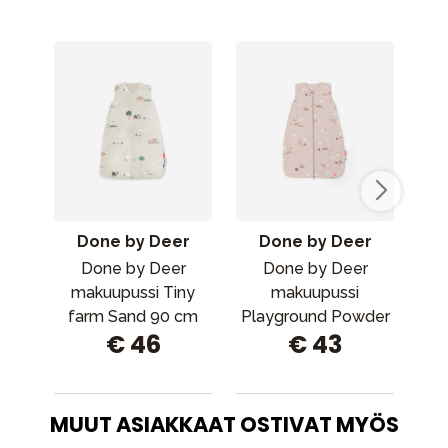
Done by Deer
Done by Deer
Done by Deer
Done by Deer
makuupussi Tiny
makuupussi
farm Sand 90 cm
Playground Powder
Pla
€ 46
€ 43
70 cm
MUUT ASIAKKAAT OSTIVAT MYÖS