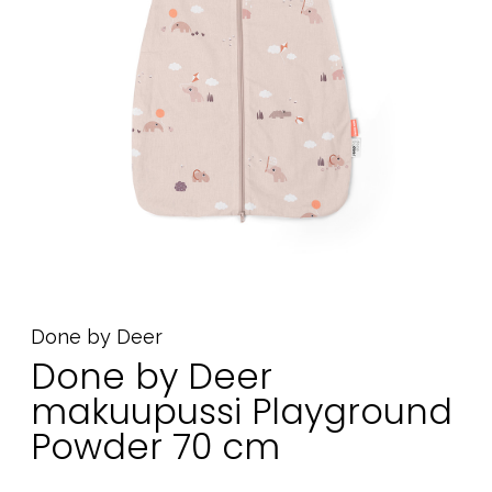
Tarvikkeet
Varaosat
Kampanjat
Lahjavinkkejä
Suosikit
Tavaramerkit
Aurinko ja uinti
Outlet
Opas
Done by Deer
Done by Deer
Ota meihin yhteyttä osoitteessa
makuupussi Playground
Myymälämme
Powder 70 cm