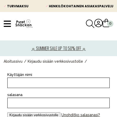
✓
TURVMAKSU
✓
HENKILÖKOHTAINEN ASIAKASPALVELU
VÅRT SORTIMENT
Uutisia
☼ SUMMER SALE UP TO 50% OFF ☼
Lastenvaunut
Lasten turvaistuimet
Aloitussivu
Kirjaudu sisään verkkosivustolle
Vauvan paketti
Käyttäjän nimi
Lapsi & vauva
Lelut ja pelit
salasana
Äiti & Isä
Huonekalut & vuodevaatteet
Unohditko salasanasi?