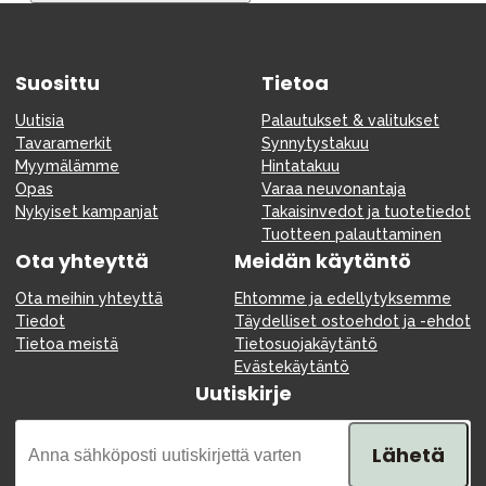
Tarvikkeet
Varaosat
Suosittu
Kampanjat
Tietoa
Lahjavinkkejä
Uutisia
Palautukset & valitukset
Tavaramerkit
Synnytystakuu
Suosikit
Myymälämme
Hintatakuu
Opas
Varaa neuvonantaja
Tavaramerkit
Nykyiset kampanjat
Takaisinvedot ja tuotetiedot
Tuotteen palauttaminen
Ota yhteyttä
Meidän käytäntö
Ota meihin yhteyttä
Ehtomme ja edellytyksemme
Aurinko ja uinti
Outlet
Opas
Tiedot
Täydelliset ostoehdot ja -ehdot
Tietoa meistä
Tietosuojakäytäntö
Ota meihin yhteyttä osoitteessa
Evästekäytäntö
Uutiskirje
Myymälämme
Lähetä