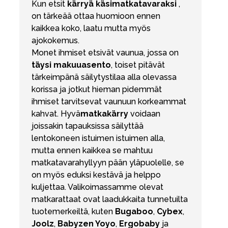
Kun etsit
kärryä
käsimatkatavaraksi
,
on tärkeää ottaa huomioon ennen
kaikkea koko, laatu mutta myös
ajokokemus.
Monet ihmiset etsivät vaunua, jossa on
täysi makuuasento
, toiset pitävät
tärkeimpänä säilytystilaa alla olevassa
korissa ja jotkut hieman pidemmät
ihmiset tarvitsevat vaunuun korkeammat
kahvat. Hyvä
matkakärry
voidaan
joissakin tapauksissa säilyttää
lentokoneen istuimen istuimen alla,
mutta ennen kaikkea se mahtuu
matkatavarahyllyyn pään yläpuolelle, se
on myös eduksi kestävä ja helppo
kuljettaa. Valikoimassamme olevat
matkarattaat ovat laadukkaita tunnetuilta
tuotemerkeiltä, kuten
Bugaboo
,
Cybex
,
Joolz
,
Babyzen Yoyo
,
Ergobaby
ja