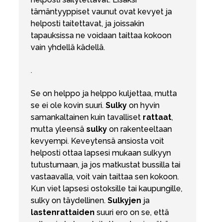
tämäntyyppiset vaunut ovat kevyet ja
helposti taitettavat, ja joissakin
tapauksissa ne voidaan taittaa kokoon
vain yhdellä kädellä.
.
Se on helppo ja helppo kuljettaa, mutta
se ei ole kovin suuri.
Sulky
on hyvin
samankaltainen kuin tavalliset
rattaat
,
mutta yleensä
sulky
on rakenteeltaan
kevyempi. Keveytensä ansiosta voit
helposti ottaa lapsesi mukaan sulkyyn
tutustumaan, ja jos matkustat bussilla tai
vastaavalla, voit vain taittaa sen kokoon.
Kun viet lapsesi ostoksille tai kaupungille,
sulky on täydellinen.
Sulkyjen
ja
lastenrattaiden
suuri ero on se, että