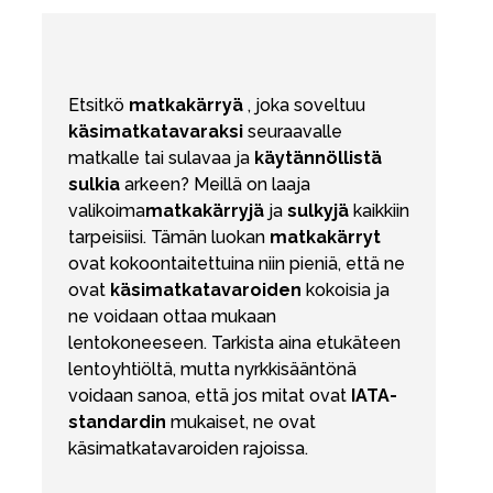
Tarvikkeet
Varaosat
Kampanjat
Etsitkö
matkakärryä
, joka soveltuu
Lahjavinkkejä
käsimatkatavaraksi
seuraavalle
matkalle tai sulavaa ja
käytännöllistä
Suosikit
sulkia
arkeen? Meillä on laaja
Tavaramerkit
valikoima
matkakärryjä
ja
sulkyjä
kaikkiin
tarpeisiisi. Tämän luokan
matkakärryt
ovat kokoontaitettuina niin pieniä, että ne
ovat
käsimatkatavaroiden
kokoisia ja
ne voidaan ottaa mukaan
Aurinko ja uinti
Outlet
Opas
lentokoneeseen. Tarkista aina etukäteen
lentoyhtiöltä, mutta nyrkkisääntönä
Ota meihin yhteyttä osoitteessa
voidaan sanoa, että jos mitat ovat
IATA-
Myymälämme
standardin
mukaiset, ne ovat
käsimatkatavaroiden rajoissa.