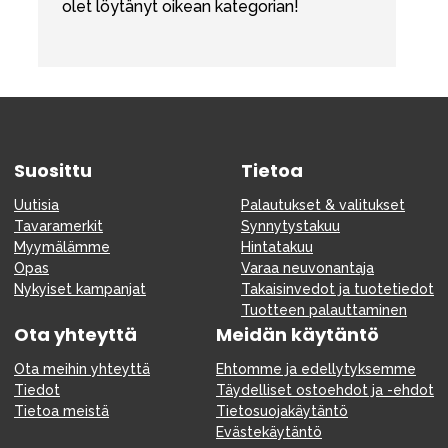
olet löytänyt oikean kategorian!
Suosittu
Tietoa
Uutisia
Palautukset & valitukset
Tavaramerkit
Synnytystakuu
Myymälämme
Hintatakuu
Opas
Varaa neuvonantaja
Nykyiset kampanjat
Takaisinvedot ja tuotetiedot
Tuotteen palauttaminen
Ota yhteyttä
Meidän käytäntö
Ota meihin yhteyttä
Ehtomme ja edellytyksemme
Tiedot
Täydelliset ostoehdot ja -ehdot
Tietoa meistä
Tietosuojakäytäntö
Evästekäytäntö