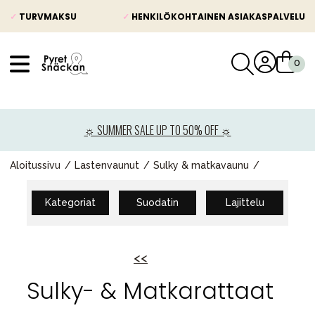
✓
TURVMAKSU
✓
HENKILÖKOHTAINEN ASIAKASPALVELU
VÅRT SORTIMENT
Uutisia
☼ SUMMER SALE UP TO 50% OFF ☼
Lastenvaunut
Lasten turvaistuimet
Aloitussivu
Lastenvaunut
Sulky & matkavaunu
Vauvan paketti
Kategoriat
Suodatin
Lajittelu
Lapsi & vauva
Lelut ja pelit
<<
Äiti & Isä
Sulky- & Matkarattaat
Huonekalut & vuodevaatteet