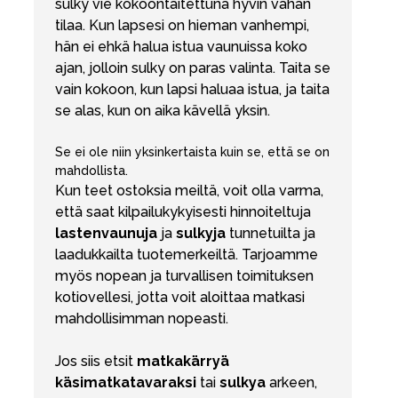
sulky vie kokoontaitettuna hyvin vähän
tilaa. Kun lapsesi on hieman vanhempi,
hän ei ehkä halua istua vaunuissa koko
ajan, jolloin sulky on paras valinta. Taita se
vain kokoon, kun lapsi haluaa istua, ja taita
se alas, kun on aika kävellä yksin.
Se ei ole niin yksinkertaista kuin se, että se on
mahdollista.
Kun teet ostoksia meiltä, voit olla varma,
että saat kilpailukykyisesti hinnoiteltuja
lastenvaunuja
ja
sulkyja
tunnetuilta ja
laadukkailta tuotemerkeiltä. Tarjoamme
myös nopean ja turvallisen toimituksen
kotiovellesi, jotta voit aloittaa matkasi
mahdollisimman nopeasti.
Jos siis etsit
matkakärryä
käsimatkatavaraksi
tai
sulkya
arkeen,