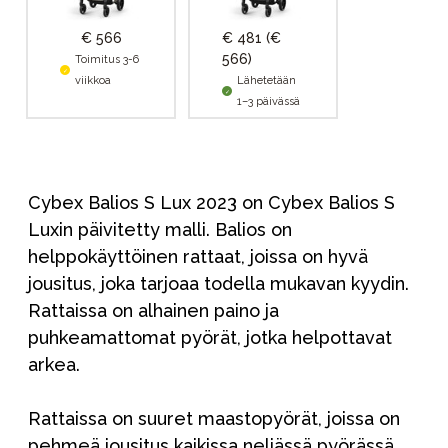
€ 566
€ 481
(€
566)
Toimitus 3-6
viikkoa
Lähetetään
1–3 päivässä
Cybex Balios S Lux 2023 on Cybex Balios S
Luxin päivitetty malli. Balios on
helppokäyttöinen rattaat, joissa on hyvä
jousitus, joka tarjoaa todella mukavan kyydin.
Rattaissa on alhainen paino ja
puhkeamattomat pyörät, jotka helpottavat
arkea.
Rattaissa on suuret maastopyörät, joissa on
pehmeä jousitus kaikissa neljässä pyörässä,