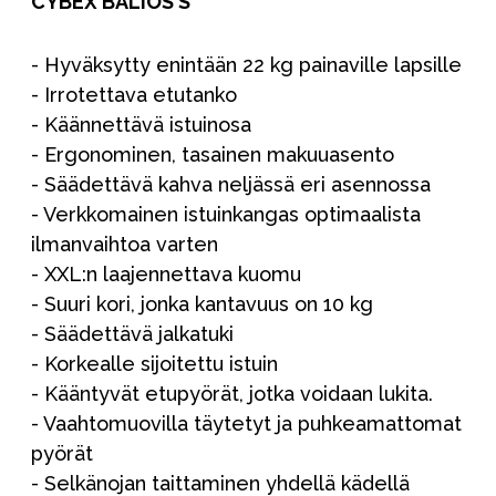
CYBEX BALIOS S
- Hyväksytty enintään 22 kg painaville lapsille
- Irrotettava etutanko
- Käännettävä istuinosa
- Ergonominen, tasainen makuuasento
- Säädettävä kahva neljässä eri asennossa
- Verkkomainen istuinkangas optimaalista
ilmanvaihtoa varten
- XXL:n laajennettava kuomu
- Suuri kori, jonka kantavuus on 10 kg
- Säädettävä jalkatuki
- Korkealle sijoitettu istuin
- Kääntyvät etupyörät, jotka voidaan lukita.
- Vaahtomuovilla täytetyt ja puhkeamattomat
pyörät
- Selkänojan taittaminen yhdellä kädellä