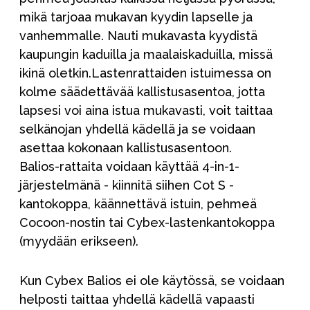
mikä tarjoaa mukavan kyydin lapselle ja
vanhemmalle. Nauti mukavasta kyydistä
kaupungin kaduilla ja maalaiskaduilla, missä
ikinä oletkin.Lastenrattaiden istuimessa on
kolme säädettävää kallistusasentoa, jotta
lapsesi voi aina istua mukavasti, voit taittaa
selkänojan yhdellä kädellä ja se voidaan
asettaa kokonaan kallistusasentoon.
Balios-rattaita voidaan käyttää 4-in-1-
järjestelmänä - kiinnitä siihen Cot S -
kantokoppa, käännettävä istuin, pehmeä
Cocoon-nostin tai Cybex-lastenkantokoppa
(myydään erikseen).
Kun Cybex Balios ei ole käytössä, se voidaan
helposti taittaa yhdellä kädellä vapaasti