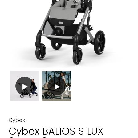
Tarvikkeet
Varaosat
Kampanjat
Lahjavinkkejä
Suosikit
Tavaramerkit
Aurinko ja uinti
Outlet
Opas
Ota meihin yhteyttä osoitteessa
Myymälämme
Cybex
Cybex BALIOS S LUX