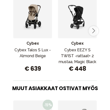
Cybex
Cybex
Cybex Talos S Lux -
Cybex EEZY S
Cy
Almond Beige
TWIST -rattaat+ 2
mustaa, Magic Black
€ 639
€ 448
MUUT ASIAKKAAT OSTIVAT MYÖS