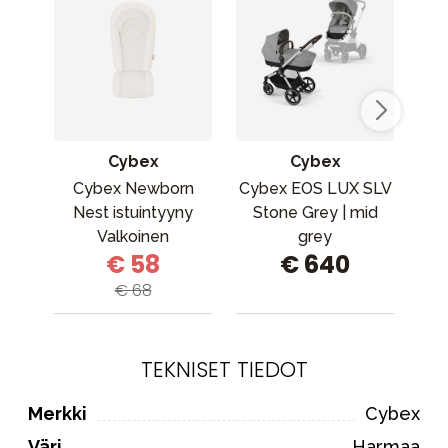
Cybex
Cybex
Cybex Newborn
Cybex EOS LUX SLV
M
Nest istuintyyny
Stone Grey | mid
Ca
Valkoinen
grey
€ 58
€ 640
€ 68
TEKNISET TIEDOT
Merkki
Cybex
Väri
Harmaa