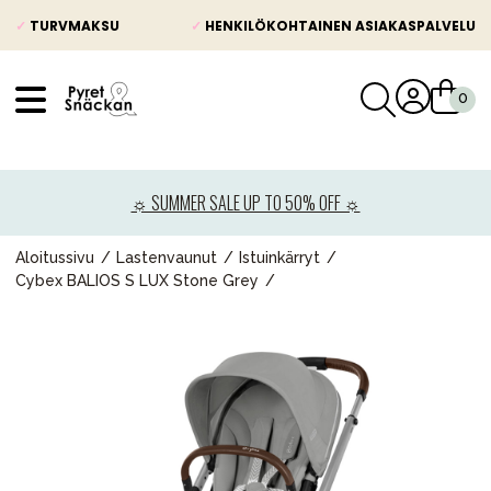
✓
TURVMAKSU
✓
HENKILÖKOHTAINEN ASIAKASPALVELU
VÅRT SORTIMENT
Uutisia
☼ SUMMER SALE UP TO 50% OFF ☼
Lastenvaunut
Lasten turvaistuimet
Aloitussivu
Lastenvaunut
Istuinkärryt
Cybex BALIOS S LUX Stone Grey
Vauvan paketti
Lapsi & vauva
Lelut ja pelit
Äiti & Isä
Huonekalut & vuodevaatteet