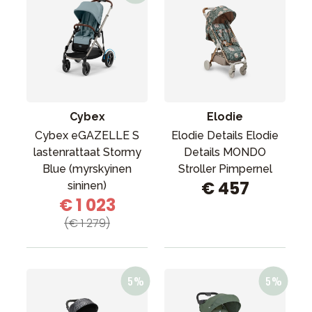
Cybex
Elodie
Cybex eGAZELLE S
Elodie Details Elodie
lastenrattaat Stormy
Details MONDO
Blue (myrskyinen
Stroller Pimpernel
€ 457
sininen)
€ 1 023
(€ 1 279)