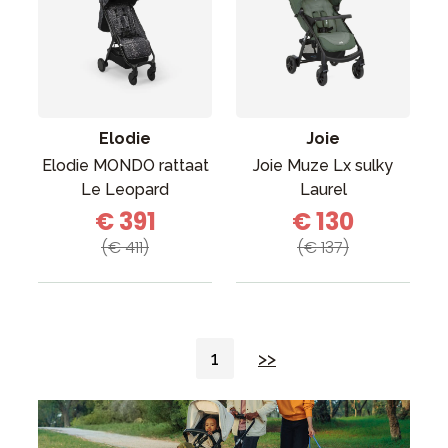
Elodie
Joie
Elodie MONDO rattaat
Joie Muze Lx sulky
Le Leopard
Laurel
€ 391
€ 130
(€ 411)
(€ 137)
1
>>