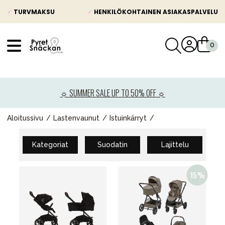
✓
TURVMAKSU
✓
HENKILÖKOHTAINEN ASIAKASPALVELU
VÅRT SORTIMENT
Uutisia
☼ SUMMER SALE UP TO 50% OFF ☼
Lastenvaunut
Lasten turvaistuimet
Aloitussivu
Lastenvaunut
Istuinkärryt
Vauvan paketti
Kategoriat
Suodatin
Lajittelu
Lapsi & vauva
Lelut ja pelit
Äiti & Isä
Huonekalut & vuodevaatteet