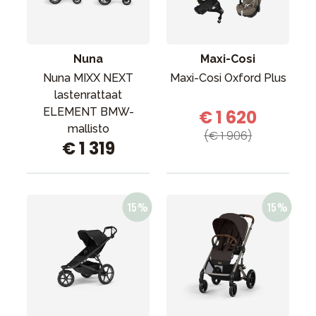
Tarvikkeet
Varaosat
Kampanjat
Nuna
Maxi-Cosi
Lahjavinkkejä
Nuna MIXX NEXT
Maxi-Cosi Oxford Plus
lastenrattaat
Suosikit
ELEMENT BMW-
€ 1 620
Tavaramerkit
mallisto
(€ 1 906)
€ 1 319
Aurinko ja uinti
Outlet
Opas
Ota meihin yhteyttä osoitteessa
Myymälämme