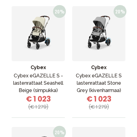
Cybex
Cybex
Cybex eGAZELLE S -
Cybex eGAZELLE S
lastenrattaat Seashell
lastenrattaat Stone
Beige (simpukka)
Grey (kivenharmaa)
€ 1 023
€ 1 023
(€ 1 279)
(€ 1 279)