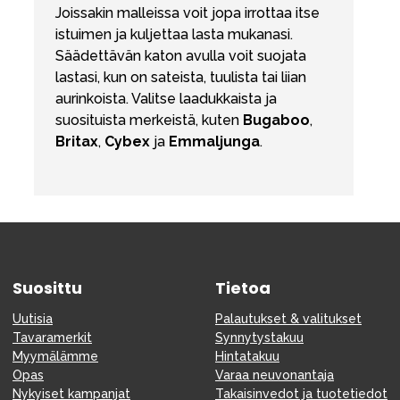
Joissakin malleissa voit jopa irrottaa itse
istuimen ja kuljettaa lasta mukanasi.
Säädettävän katon avulla voit suojata
lastasi, kun on sateista, tuulista tai liian
aurinkoista. Valitse laadukkaista ja
suosituista merkeistä, kuten
Bugaboo
,
Britax
,
Cybex
ja
Emmaljunga
.
Suosittu
Tietoa
Uutisia
Palautukset & valitukset
Tavaramerkit
Synnytystakuu
Myymälämme
Hintatakuu
Opas
Varaa neuvonantaja
Nykyiset kampanjat
Takaisinvedot ja tuotetiedot