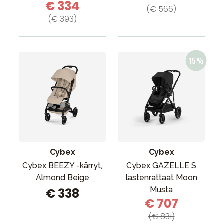
€ 334
(€ 566)
(€ 393)
Cybex
Cybex
Cybex BEEZY -kärryt,
Cybex GAZELLE S
Almond Beige
lastenrattaat Moon
Musta
€ 338
€ 707
(€ 831)