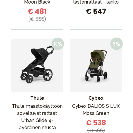
Moon Black
lastenrattaat + tanko
€ 481
€ 547
(€ 566)
Thule
Cybex
Thule maastokäyttöön
Cybex BALIOS S LUX
soveltuvat rattaat
Moss Green
Urban Glide 4-
€ 538
pyöräinen musta
(€ 566)