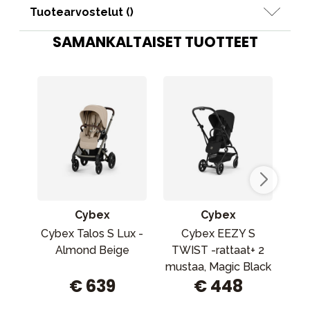
Tuotearvostelut (
)
SAMANKALTAISET TUOTTEET
Cybex
Cybex
Cybex Talos S Lux -
Cybex EEZY S
Cy
Almond Beige
TWIST -rattaat+ 2
mustaa, Magic Black
€ 639
€ 448