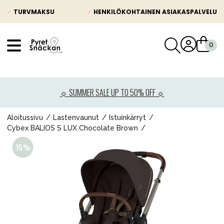
✓
TURVMAKSU
✓
HENKILÖKOHTAINEN ASIAKASPALVELU
VÅRT SORTIMENT
Uutisia
☼ SUMMER SALE UP TO 50% OFF ☼
Lastenvaunut
Lasten turvaistuimet
Aloitussivu
Lastenvaunut
Istuinkärryt
Cybex BALIOS S LUX Chocolate Brown
Vauvan paketti
Lapsi & vauva
Lelut ja pelit
Äiti & Isä
Huonekalut & vuodevaatteet