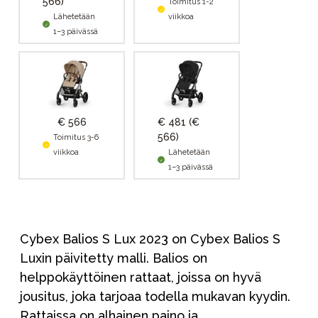
566)
Toimitus 1-2
Lähetetään
viikkoa
1–3 päivässä
€ 566
€ 481
(€
566)
Toimitus 3-6
viikkoa
Lähetetään
1–3 päivässä
Cybex Balios S Lux 2023 on Cybex Balios S
Luxin päivitetty malli. Balios on
helppokäyttöinen rattaat, joissa on hyvä
jousitus, joka tarjoaa todella mukavan kyydin.
Rattaissa on alhainen paino ja