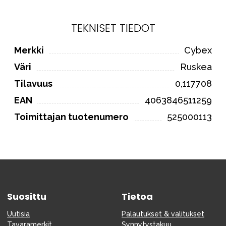
TEKNISET TIEDOT
Merkki
Cybex
Väri
Ruskea
Tilavuus
0,117708
EAN
4063846511259
Toimittajan tuotenumero
525000113
Suosittu
Tietoa
Uutisia
Palautukset & valitukset
Tavaramerkit
Synnytystakuu