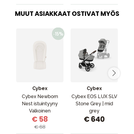
MUUT ASIAKKAAT OSTIVAT MYÖS
Cybex
Cybex
Cybex Newborn
Cybex EOS LUX SLV
M
Nest istuintyyny
Stone Grey | mid
Ca
Valkoinen
grey
€ 58
€ 640
€ 68