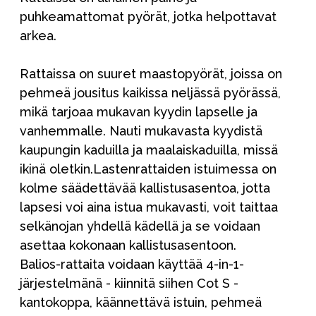
puhkeamattomat pyörät, jotka helpottavat
arkea.
Rattaissa on suuret maastopyörät, joissa on
pehmeä jousitus kaikissa neljässä pyörässä,
mikä tarjoaa mukavan kyydin lapselle ja
vanhemmalle. Nauti mukavasta kyydistä
kaupungin kaduilla ja maalaiskaduilla, missä
ikinä oletkin.Lastenrattaiden istuimessa on
kolme säädettävää kallistusasentoa, jotta
lapsesi voi aina istua mukavasti, voit taittaa
selkänojan yhdellä kädellä ja se voidaan
asettaa kokonaan kallistusasentoon.
Balios-rattaita voidaan käyttää 4-in-1-
järjestelmänä - kiinnitä siihen Cot S -
kantokoppa, käännettävä istuin, pehmeä