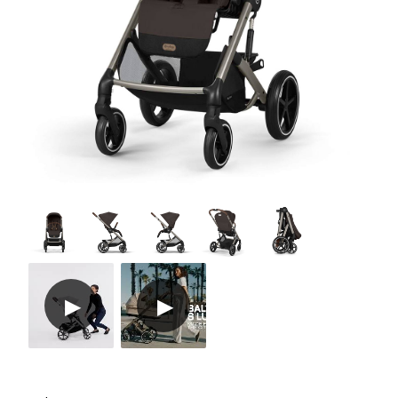
Tarvikkeet
Varaosat
Kampanjat
Lahjavinkkejä
Suosikit
Tavaramerkit
Aurinko ja uinti
Outlet
Opas
Ota meihin yhteyttä osoitteessa
Myymälämme