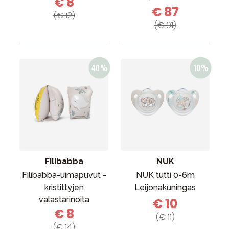
€ 8
€ 87
(€ 12)
(€ 91)
Filibabba
NUK
Filibabba-uimapuvut -
NUK tutti 0-6m
kristittyjen
Leijonakuningas
valastarinoita
€ 10
€ 8
(€ 11)
(€ 14)