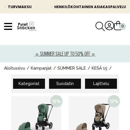
✓
TURVMAKSU
✓
HENKILÖKOHTAINEN ASIAKASPALVELU
VÅRT SORTIMENT
Uutisia
☼ SUMMER SALE UP TO 50% OFF ☼
Lastenvaunut
Lasten turvaistuimet
Aloitussivu
Kampanjat
SUMMER SALE
KESÄ 15
Vauvan paketti
Kategoriat
Suodatin
Lajittelu
Lapsi & vauva
Lelut ja pelit
Äiti & Isä
Huonekalut & vuodevaatteet