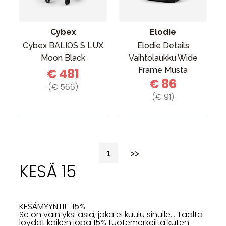
Cybex
Elodie
Cybex BALIOS S LUX
Elodie Details
Moon Black
Vaihtolaukku Wide
Frame Musta
€ 481
€ 86
(€ 566)
(€ 91)
1
>>
KESÄ 15
KESÄMYYNTI! -15%
Se on vain yksi asia, joka ei kuulu sinulle... Täältä
löydät kaiken jopa 15% tuotemerkeiltä kuten