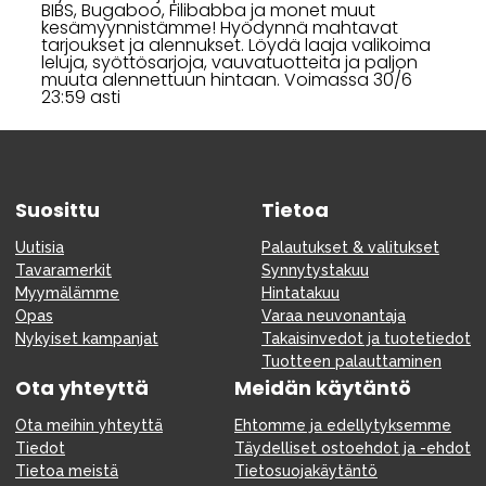
BIBS, Bugaboo, Filibabba ja monet muut
kesämyynnistämme! Hyödynnä mahtavat
tarjoukset ja alennukset. Löydä laaja valikoima
leluja, syöttösarjoja, vauvatuotteita ja paljon
muuta alennettuun hintaan. Voimassa 30/6
23:59 asti
Suosittu
Tietoa
Uutisia
Palautukset & valitukset
Tavaramerkit
Synnytystakuu
Myymälämme
Hintatakuu
Opas
Varaa neuvonantaja
Nykyiset kampanjat
Takaisinvedot ja tuotetiedot
Tuotteen palauttaminen
Ota yhteyttä
Meidän käytäntö
Ota meihin yhteyttä
Ehtomme ja edellytyksemme
Tiedot
Täydelliset ostoehdot ja -ehdot
Tietoa meistä
Tietosuojakäytäntö