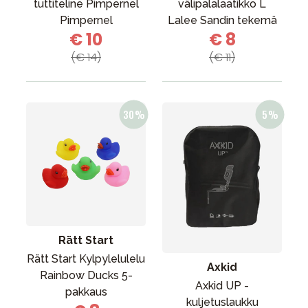
tuttiteline Pimpernel
välipalalaatikko L
Pimpernel
Lalee Sandin tekemä
€ 10
€ 8
(€ 14)
(€ 11)
Rätt Start
Rätt Start Kylpylelulelu
Axkid
Rainbow Ducks 5-
Axkid UP -
pakkaus
kuljetuslaukku