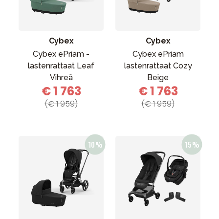
Tarvikkeet
Varaosat
Kampanjat
Cybex
Cybex
Lahjavinkkejä
Cybex ePriam -
Cybex ePriam
lastenrattaat Leaf
lastenrattaat Cozy
Suosikit
Vihreä
Beige
€ 1 763
€ 1 763
Tavaramerkit
(€ 1 959)
(€ 1 959)
Aurinko ja uinti
Outlet
Opas
Ota meihin yhteyttä osoitteessa
Myymälämme