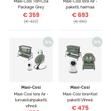
Maxi-Cosi Tori+Loa
Maxi-Cosi Iora Air -
Package Grey
paketti, harmaa
€ 359
€ 693
(€ 422)
(€ 815)
Maxi-Cosi
Maxi-Cosi
Maxi-Cosi Iora Air -
Maxi-Cosi Iora+Kori
turvaistuinpaketti,
paketti Vihreä
vihreä
€ 475