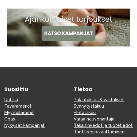
Tarvikkeet
Varaosat
Kampanjat
Lahjavinkkejä
Suosikit
Tavaramerkit
Suosittu
Tietoa
Aurinko ja uinti
Outlet
Opas
Uutisia
Palautukset & valitukset
Ota meihin yhteyttä osoitteessa
Tavaramerkit
Synnytystakuu
Myymälämme
Hintatakuu
Myymälämme
Opas
Varaa neuvonantaja
Nykyiset kampanjat
Takaisinvedot ja tuotetiedot
Tuotteen palauttaminen