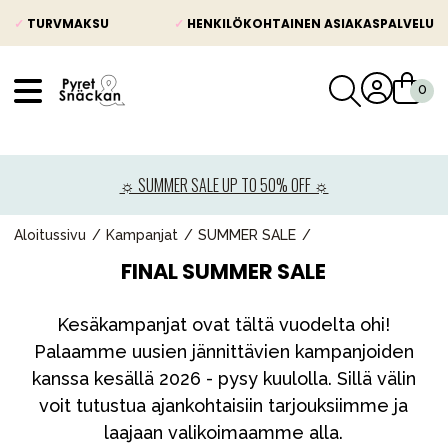
✓
TURVMAKSU
✓
HENKILÖKOHTAINEN ASIAKASPALVELU
VÅRT SORTIMENT
Uutisia
☼ SUMMER SALE UP TO 50% OFF ☼
Lastenvaunut
Lasten turvaistuimet
Aloitussivu
Kampanjat
SUMMER SALE
FINAL SUMMER SALE
Vauvan paketti
Lapsi & vauva
Kesäkampanjat ovat tältä vuodelta ohi!
Lelut ja pelit
Palaamme uusien jännittävien kampanjoiden
kanssa kesällä 2026 - pysy kuulolla. Sillä välin
Äiti & Isä
voit tutustua ajankohtaisiin tarjouksiimme ja
Huonekalut & vuodevaatteet
laajaan valikoimaamme alla.