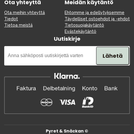
Ota yhteyttä
Meidän käytäntö
Ota meihin yhteyttä
Ehtomme ja edellytyksemme
Tiedot
Täydelliset ostoehdot ja -ehdot
Tietoa meistä
Tietosuojakäytäntö
Evästekäytäntö
Uutiskirje
Lähetä
Pyret & Snäckan ©