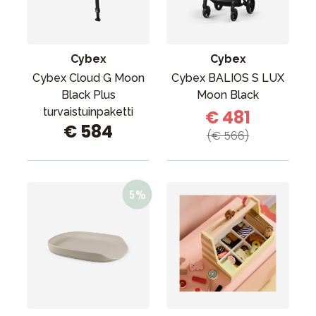
Tarvikkeet
Varaosat
Kampanjat
Cybex
Cybex
Lahjavinkkejä
Cybex Cloud G Moon
Cybex BALIOS S LUX
Black Plus
Moon Black
Suosikit
turvaistuinpaketti
€ 481
€ 584
Tavaramerkit
(€ 566)
Aurinko ja uinti
Outlet
Opas
Ota meihin yhteyttä osoitteessa
Myymälämme