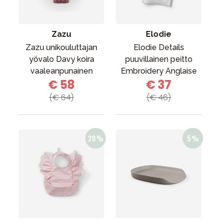
Zazu
Elodie
Zazu unikouluttajan
Elodie Details
yövalo Davy koira
puuvillainen peitto
vaaleanpunainen
Embroidery Anglaise
€ 58
€ 37
(€ 64)
(€ 46)