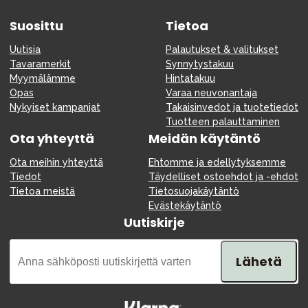
Suosittu
Tietoa
Uutisia
Palautukset & valitukset
Tavaramerkit
Synnytystakuu
Myymälämme
Hintatakuu
Opas
Varaa neuvonantaja
Nykyiset kampanjat
Takaisinvedot ja tuotetiedot
Tuotteen palauttaminen
Ota yhteyttä
Meidän käytäntö
Ota meihin yhteyttä
Ehtomme ja edellytyksemme
Tiedot
Täydelliset ostoehdot ja -ehdot
Tietoa meistä
Tietosuojakäytäntö
Evästekäytäntö
Uutiskirje
Lähetä