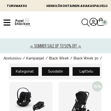
✓
TURVMAKSU
✓
HENKILÖKOHTAINEN ASIAKASPALVELU
VÅRT SORTIMENT
Uutisia
☼ SUMMER SALE UP TO 50% OFF ☼
Lastenvaunut
Lasten turvaistuimet
Aloitussivu
Kampanjat
Black Week
Black Week 30
Vauvan paketti
Kategoriat
Suodatin
Lajittelu
Lapsi & vauva
Lelut ja pelit
Äiti & Isä
Huonekalut & vuodevaatteet