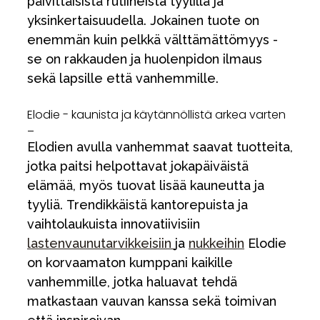
päivittäisistä rutiineista tyylillä ja
yksinkertaisuudella. Jokainen tuote on
enemmän kuin pelkkä välttämättömyys -
se on rakkauden ja huolenpidon ilmaus
sekä lapsille että vanhemmille.
Elodie - kaunista ja käytännöllistä arkea varten
_
Elodien avulla vanhemmat saavat tuotteita,
jotka paitsi helpottavat jokapäiväistä
elämää, myös tuovat lisää kauneutta ja
tyyliä. Trendikkäistä kantorepuista ja
vaihtolaukuista innovatiivisiin
lastenvaunutarvikkeisiin
ja
nukkeihin
Elodie
on korvaamaton kumppani kaikille
vanhemmille, jotka haluavat tehdä
matkastaan vauvan kanssa sekä toimivan