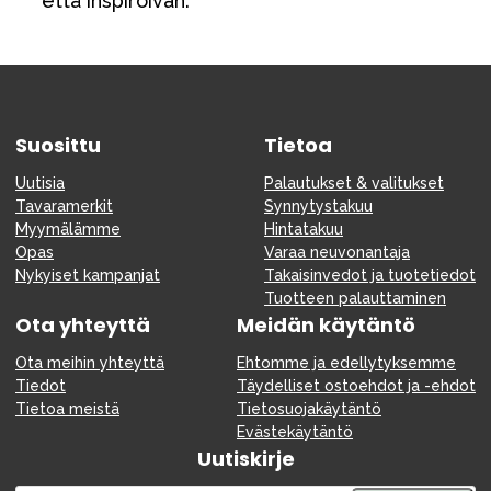
että inspiroivan.
Suosittu
Tietoa
Uutisia
Palautukset & valitukset
Tavaramerkit
Synnytystakuu
Myymälämme
Hintatakuu
Opas
Varaa neuvonantaja
Nykyiset kampanjat
Takaisinvedot ja tuotetiedot
Tuotteen palauttaminen
Ota yhteyttä
Meidän käytäntö
Ota meihin yhteyttä
Ehtomme ja edellytyksemme
Tiedot
Täydelliset ostoehdot ja -ehdot
Tietoa meistä
Tietosuojakäytäntö
Evästekäytäntö
Uutiskirje