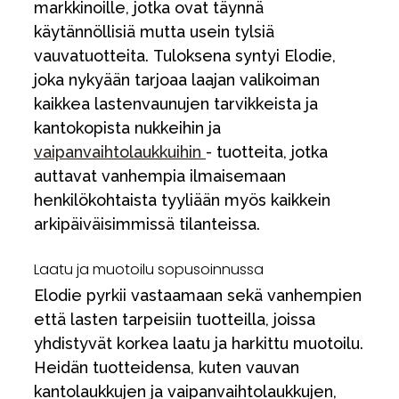
markkinoille, jotka ovat täynnä
käytännöllisiä mutta usein tylsiä
vauvatuotteita. Tuloksena syntyi Elodie,
joka nykyään tarjoaa laajan valikoiman
kaikkea lastenvaunujen tarvikkeista ja
kantokopista nukkeihin ja
vaipanvaihtolaukkuihin
- tuotteita, jotka
auttavat vanhempia ilmaisemaan
henkilökohtaista tyyliään myös kaikkein
arkipäiväisimmissä tilanteissa.
Laatu ja muotoilu sopusoinnussa
Elodie pyrkii vastaamaan sekä vanhempien
että lasten tarpeisiin tuotteilla, joissa
yhdistyvät korkea laatu ja harkittu muotoilu.
Heidän tuotteidensa, kuten vauvan
kantolaukkujen ja vaipanvaihtolaukkujen,