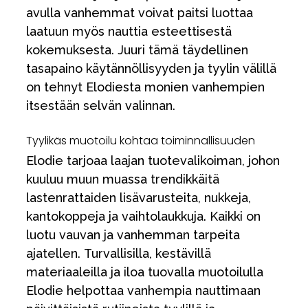
avulla vanhemmat voivat paitsi luottaa
laatuun myös nauttia esteettisestä
kokemuksesta. Juuri tämä täydellinen
tasapaino käytännöllisyyden ja tyylin välillä
on tehnyt Elodiesta monien vanhempien
itsestään selvän valinnan.
Tyylikäs muotoilu kohtaa toiminnallisuuden
Elodie tarjoaa laajan tuotevalikoiman, johon
kuuluu muun muassa trendikkäitä
lastenrattaiden lisävarusteita, nukkeja,
kantokoppeja ja vaihtolaukkuja. Kaikki on
luotu vauvan ja vanhemman tarpeita
ajatellen. Turvallisilla, kestävillä
materiaaleilla ja iloa tuovalla muotoilulla
Elodie helpottaa vanhempia nauttimaan