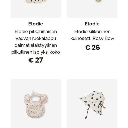
Tarvikkeet
Varaosat
Kampanjat
Elodie
Elodie
Lahjavinkkejä
Elodie pitkähihainen
Elodie silikoninen
vauvan ruokalappu
kulhosetti Rosy Bow
Suosikit
dalmatialaistyylinen
€ 26
Tavaramerkit
pilkullinen iso yksi koko
€ 27
Aurinko ja uinti
Outlet
Opas
Ota meihin yhteyttä osoitteessa
Myymälämme