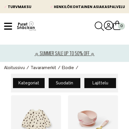
✓
TURVMAKSU
✓
HENKILÖKOHTAINEN ASIAKASPALVELU
VÅRT SORTIMENT
Uutisia
☼ SUMMER SALE UP TO 50% OFF ☼
Lastenvaunut
Lasten turvaistuimet
Aloitussivu
Tavaramerkit
Elodie
Vauvan paketti
Kategoriat
Suodatin
Lajittelu
Lapsi & vauva
Lelut ja pelit
Äiti & Isä
Huonekalut & vuodevaatteet