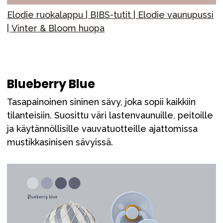
Elodie ruokalappu | BIBS-tutit | Elodie
vaunupussi
| Vinter & Bloom huopa
Blueberry Blue
Tasapainoinen sininen sävy, joka sopii kaikkiin
tilanteisiin. Suosittu väri lastenvaunuille, peitoille
ja käytännöllisille vauvatuotteille ajattomissa
mustikkasinisen sävyissä.