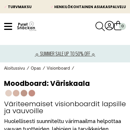
✓
TURVMAKSU
✓
HENKILÖKOHTAINEN ASIAKASPALVELU
VÅRT SORTIMENT
Uutisia
☼ SUMMER SALE UP TO 50% OFF ☼
Lastenvaunut
Lasten turvaistuimet
Aloitussivu
Opas
Visionboard
Vauvan paketti
Moodboard: Väriskaala
Lapsi & vauva
Lelut ja pelit
Väriteemaiset visionboardit lapsille
ja vauvoille
Äiti & Isä
Huonekalut & vuodevaatteet
Huolellisesti suunniteltu värimaailma helpottaa
vauvan tuotteiden, lahjojen ja tarvikkeiden