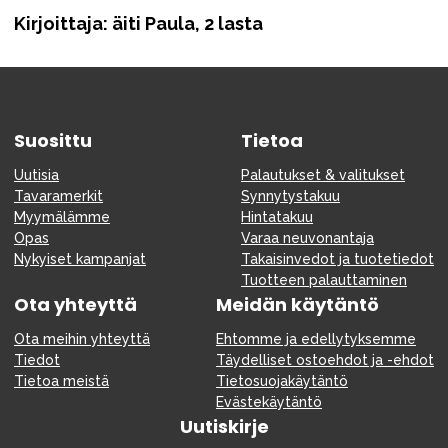
Kirjoittaja: äiti Paula, 2 lasta
Suosittu
Tietoa
Uutisia
Palautukset & valitukset
Tavaramerkit
Synnytystakuu
Myymälämme
Hintatakuu
Opas
Varaa neuvonantaja
Nykyiset kampanjat
Takaisinvedot ja tuotetiedot
Tuotteen palauttaminen
Ota yhteyttä
Meidän käytäntö
Ota meihin yhteyttä
Ehtomme ja edellytyksemme
Tiedot
Täydelliset ostoehdot ja -ehdot
Tietoa meistä
Tietosuojakäytäntö
Evästekäytäntö
Uutiskirje