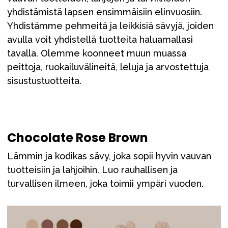
Tarvikkeet
yhdistämistä lapsen ensimmäisiin elinvuosiin.
Varaosat
Yhdistämme pehmeitä ja leikkisiä sävyjä, joiden
Kampanjat
avulla voit yhdistellä tuotteita haluamallasi
tavalla. Olemme koonneet muun muassa
Lahjavinkkejä
peittoja, ruokailuvälineitä, leluja ja arvostettuja
Suosikit
sisustustuotteita.
Tavaramerkit
Chocolate Rose Brown
Aurinko ja uinti
Outlet
Opas
Lämmin ja kodikas sävy, joka sopii hyvin vauvan
tuotteisiin ja lahjoihin. Luo rauhallisen ja
Ota meihin yhteyttä osoitteessa
turvallisen ilmeen, joka toimii ympäri vuoden.
Myymälämme