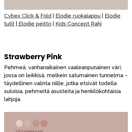
Cybex Click & Fold
|
Elodie ruokalappu
|
Elodie
tutit
|
Elodie peitto
|
Kids Concept Rahi
Strawberry Pink
Pehmeä, vanhanaikainen vaaleanpunainen väri,
jossa on leikkisä, melkein satumainen tunnelma –
täydellinen valinta niille, jotka etsivät todella
suloisia, pehmeitä asusteita ja henkilökohtaisia
lahjoja.