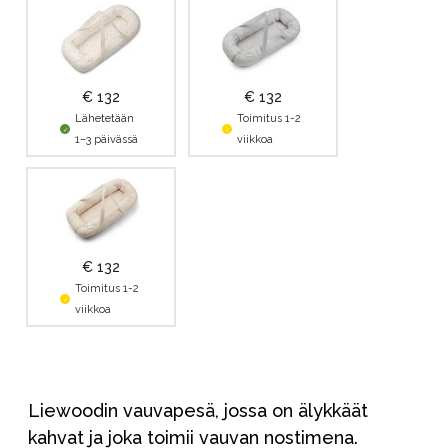
€ 132
€ 132
Lähetetään
Toimitus 1-2
1–3 päivässä
viikkoa
€ 132
Toimitus 1-2
viikkoa
Liewoodin vauvapesä, jossa on älykkäät
kahvat ja joka toimii vauvan nostimena.