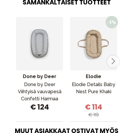
SAMANKALTAISET TUOTTEET
Done by Deer
Elodie
Done by Deer
Elodie Details Baby
Se
Viihtyisä vauvapesä
Nest Pure Khaki
Confetti Harmaa
€ 124
€ 114
€ 119
MUUT ASIAKKAAT OSTIVAT MYÖS