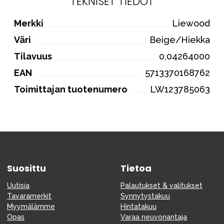
TEKNISET TIEDOT
Merkki
Liewood
Väri
Beige/Hiekka
Tilavuus
0,04264000
EAN
5713370168762
Toimittajan tuotenumero
LW123785063
Suosittu
Tietoa
Uutisia
Palautukset & valitukset
Tavaramerkit
Synnytystakuu
Myymälämme
Hintatakuu
Opas
Varaa neuvonantaja