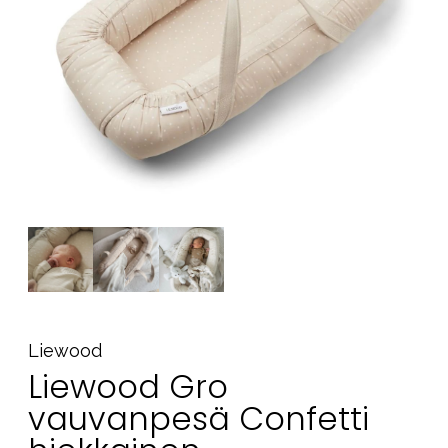
Tarvikkeet
Varaosat
Kampanjat
Lahjavinkkejä
Suosikit
Tavaramerkit
Aurinko ja uinti
Outlet
Opas
Ota meihin yhteyttä osoitteessa
Liewood
Liewood Gro
Myymälämme
vauvanpesä Confetti