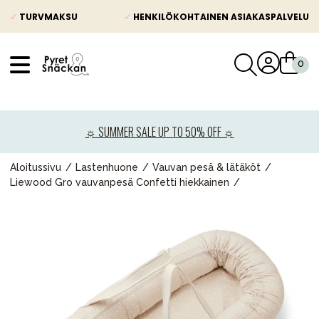
✓
TURVMAKSU
✓
HENKILÖKOHTAINEN ASIAKASPALVELU
VÅRT SORTIMENT
Uutisia
☼ SUMMER SALE UP TO 50% OFF ☼
Lastenvaunut
Lasten turvaistuimet
Aloitussivu
Lastenhuone
Vauvan pesä & lätäköt
Liewood Gro vauvanpesä Confetti hiekkainen
Vauvan paketti
Lapsi & vauva
Lelut ja pelit
Äiti & Isä
Huonekalut & vuodevaatteet