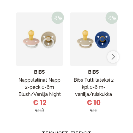
BIBS
BIBS
Nappulaliinat Napp
Bibs Tutti lateksi 2
2-pack 0-6m
kpl 0-6 m-
pu
Blush/Vanilja Night
vanilja/ruiskukka
Po
€ 12
€ 10
€ 13
€ 11